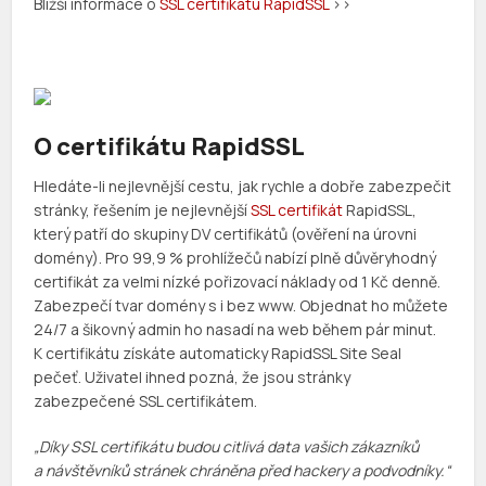
Bližší informace o
SSL certifikátu RapidSSL
>>
O certifikátu RapidSSL
Hledáte-li nejlevnější cestu, jak rychle a dobře zabezpečit
stránky, řešením je nejlevnější
SSL certifikát
RapidSSL,
který patří do skupiny DV certifikátů (ověření na úrovni
domény). Pro 99,9 % prohlížečů nabízí plně důvěryhodný
certifikát za velmi nízké pořizovací náklady od 1 Kč denně.
Zabezpečí tvar domény s i bez www. Objednat ho můžete
24/7 a šikovný admin ho nasadí na web během pár minut.
K certifikátu získáte automaticky RapidSSL Site Seal
pečeť. Uživatel ihned pozná, že jsou stránky
zabezpečené SSL certifikátem.
„Díky SSL certifikátu budou citlivá data vašich zákazníků
a návštěvníků stránek chráněna před hackery a podvodníky.“