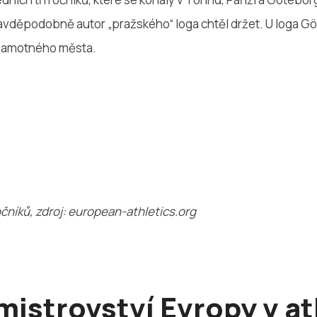
ravděpodobně autor „pražského“ loga chtěl držet. U loga G
o samotného města.
čníků, zdroj: european-athletics.org
mistrovství Evropy v at