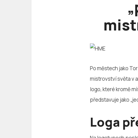
„
mist
Po městech jako Tori
mistrovství světa v a
logo, které kromě mí
představuje jako „jed
Loga př
Na logotypech posledn