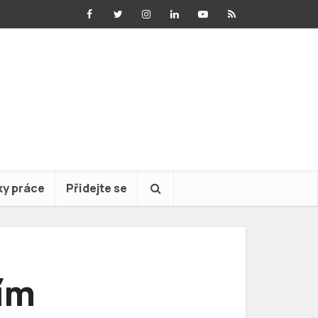
ky práce
Přidejte se
ším