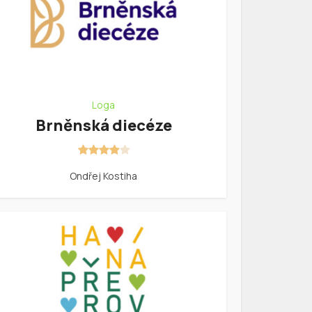
Loga
Brněnská diecéze
Ondřej Kostiha