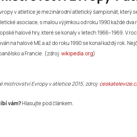
vropy v atletice je mezinárodní atletický šampionát, který
tletické asociace, s malou výjimkou od roku 1990 každé dv
pské halové hry, které se konaly v letech 1966–1969. V roc
n na halové ME a až do roku 1990 se konal každý rok. Nejča
anělsko a Francie. (zdroj:
wikipedia.org
)
 mistrovství Evropy v atletice 2015, zdroj:
ceskatelevize.c
líbí vám?
Hlasujte pod článkem.