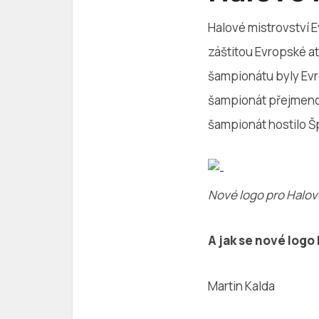
Halové mistrovství E
záštitou Evropské a
šampionátu byly Evro
šampionát přejmenová
šampionát hostilo Šp
Nové logo pro Halové
A jak se nové logo 
Martin Kalda