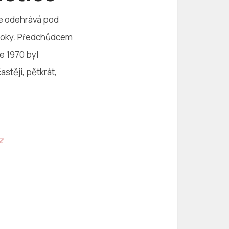
 se odehrává pod
a roky. Předchůdcem
e 1970 byl
stěji, pětkrát,
z