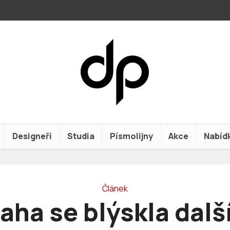
Designeři
Studia
Písmolijny
Akce
Nabíd
Článek
aha se blýskla dal