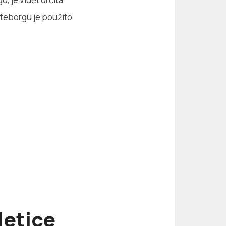
öteborgu je použito
letice