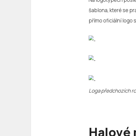
šablona, které se p
přímo oficiální log
Loga předchozích ro
Halové 