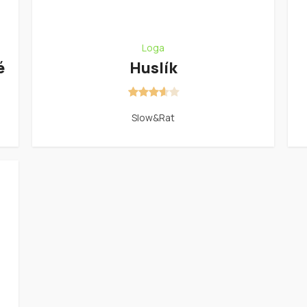
Loga
é
Huslík
Slow&Rat