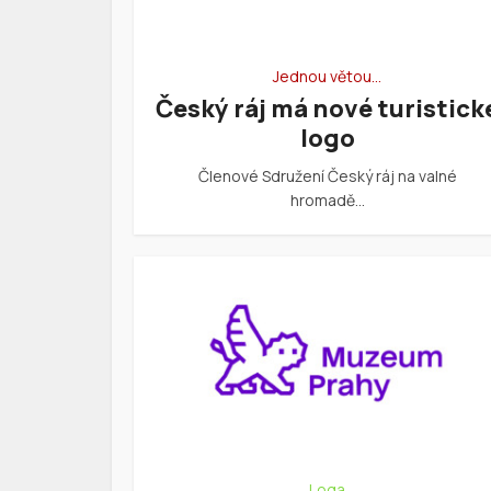
Jednou větou…
Český ráj má nové turistick
logo
Členové Sdružení Český ráj na valné
hromadě…
Loga