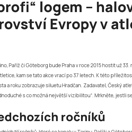
profi“ logem – halo
rovství Evropy v atl
no, Paříž či Göteborg bude Praha v roce 2015 hostit už 33.
tletice, kam se tato akce vrací po 37 letech. K této příležito
sta a roku zobrazuje siluetu Hradčan. Zadavatel, Český atle
noduché s co možná největší vizibilitou“. Mrkněte, jestli se
edchozích ročníků
ích tří ročníků, které se konaly v Torinu, Paříži a Göteborgu