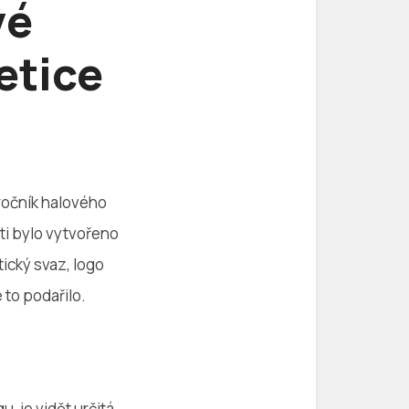
vé
etice
 ročník halového
sti bylo vytvořeno
tický svaz, logo
 to podařilo.
, je vidět určitá