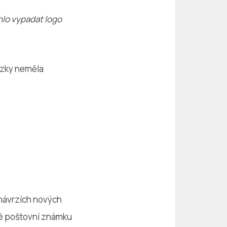
hlo vypadat logo
ázky neměla
 návrzích nových
ké poštovní známku