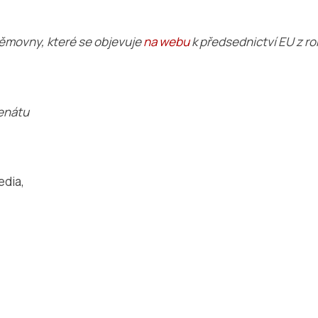
ěmovny, které se objevuje
na webu
k předsednictví EU z r
Senátu
edia,