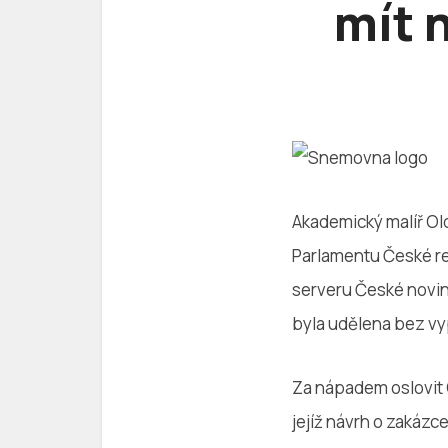
mít 
Akademický malíř Ol
Parlamentu České rep
serveru České noviny
byla udělena bez vy
Za nápadem oslovit 
jejíž návrh o zakáz