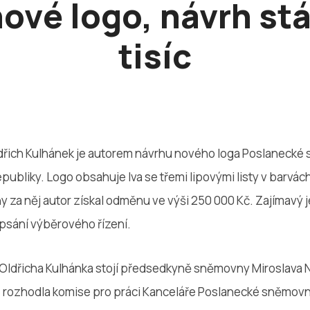
nové logo, návrh stá
tisíc
dřich Kulhánek je autorem návrhu nového loga Poslaneck
ubliky. Logo obsahuje lva se třemi lipovými listy v barvách 
 za něj autor získal odměnu ve výši 250 000 Kč. Zajímavý je
psání výběrového řízení.
Oldřicha Kulhánka stojí předsedkyně sněmovny Miroslava
ce rozhodla komise pro práci Kanceláře Poslanecké sněmovn