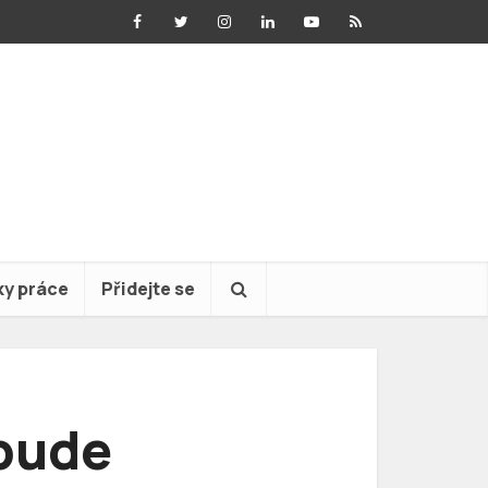
ky práce
Přidejte se
bude