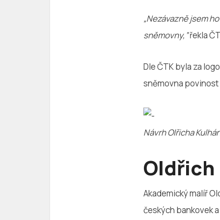
„Nezávazně jsem ho 
sněmovny,”
řekla Č
Dle ČTK byla za log
sněmovna povinost 
Návrh Olřicha Kulhá
Oldřich
Akademický malíř Ol
českých bankovek a