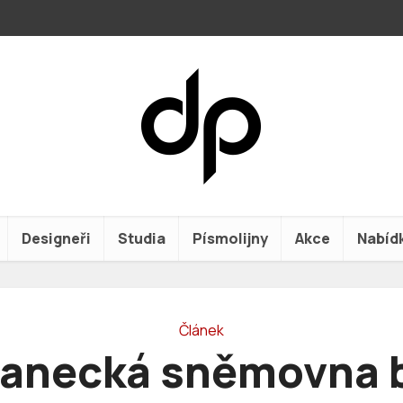
Designeři
Studia
Písmolijny
Akce
Nabíd
Článek
lanecká sněmovna 