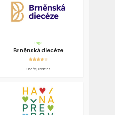
Loga
Brněnská diecéze
Ondřej Kostiha