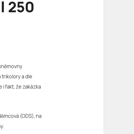
l 250
é sněmovny
trikolory a dle
 i fakt, že zakázka
 Němcová (ODS), na
y.