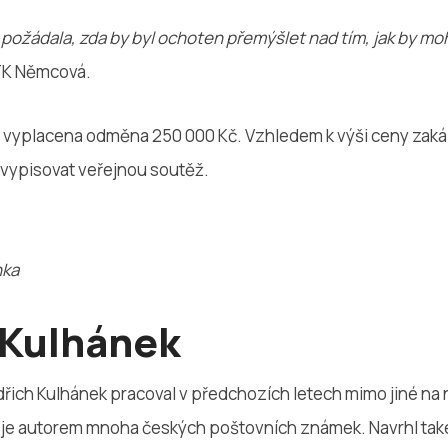
požádala, zda by byl ochoten přemýšlet nad tím, jak by mo
TK Němcová.
o vyplacena odměna 250 000 Kč. Vzhledem k výši ceny zak
vypisovat veřejnou soutěž.
nka
 Kulhánek
dřich Kulhánek pracoval v předchozích letech mimo jiné na
 je autorem mnoha českých poštovních známek. Navrhl ta