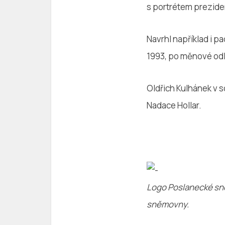
s portrétem prezide
Navrhl například i 
1993, po měnové odlu
Oldřich Kulhánek v s
Nadace Hollar.
Logo Poslanecké s
sněmovny.