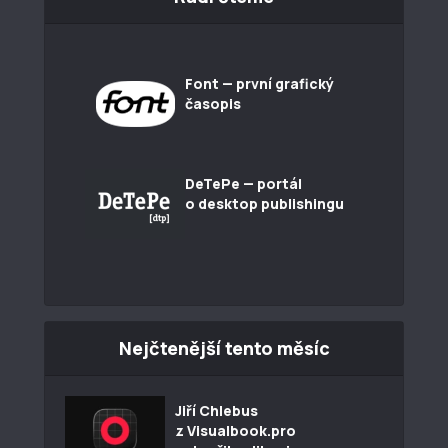
Font — první grafický
časopis
DeTePe — portál
o desktop publishingu
Nejčtenější tento měsíc
Jiří Chlebus
z Visualbook.pro