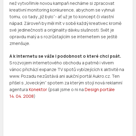
než vytvořím/e novou kampaň necháme si zpracovat
kreativní monitoring konkurence, abychom se vyhnuli
tomu, co tady „již bylo“- ať už je to koncept či vlastní
nápad. Zároveň by měl mít v sobě každý kreativec kromě
své jedinečnosti a originality dávku slušnosti. Svět je
opravdu malý a s rozrůstajícím se internetem se ještě
zmenšuje.
A k internetu se váže i podobnost o které chci psát.
S rozvojem internetového obchodu a patrně i vlivem
vánoc přichází expanze TV spotů vybízejících k aktivitě na
www. Pozadu nezůstává ani aukční portál Aukro.cz. Ten
přišel s „loveckým“ spotem za kterým stojí nová reklamní
agentura
Konektor
(psali jsme o ni na
Design portále
14. 04. 2008
)