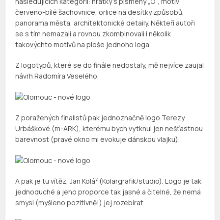
následujících kategorií: hrátky s písmeny „O“, motiv
červeno-bílé šachovnice, orlice na desítky způsobů,
panorama města, architektonické detaily. Někteří autoři
se s tím nemazali a rovnou zkombinovali i několik
takovýchto motivů na ploše jednoho loga.
Z logotypů, které se do finále nedostaly, mě nejvíce zaujal
návrh Radomíra Veselého.
Z poražených finalistů pak jednoznačně logo Terezy
Urbáškové (m-ARK), kterému bych vytknul jen nešťastnou
barevnost (pravé okno mi evokuje dánskou vlajku).
A pak je tu vítěz, Jan Kolář (Kolargrafik/studio). Logo je tak
jednoduché a jeho proporce tak jasné a čitelné, že nemá
smysl (myšleno pozitivně!) jej rozebírat.