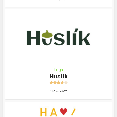
Loga
Huslík
Slow&Rat