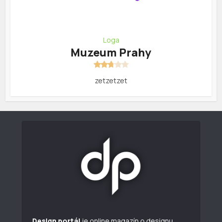
Loga
Muzeum Prahy
zetzetzet
Design portál
je online magazín o designu.