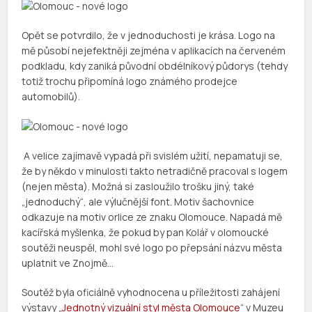
Opět se potvrdilo, že v jednoduchosti je krása. Logo na
mě působí nejefektněji zejména v aplikacích na červeném
podkladu, kdy zaniká původní obdélníkový půdorys (tehdy
totiž trochu připomíná logo známého prodejce
automobilů).
A velice zajímavě vypadá při svislém užití, nepamatuji se,
že by někdo v minulosti takto netradičně pracoval s logem
(nejen města). Možná si zasloužilo trošku jiný, také
„jednoduchý“, ale výlučnější font. Motiv šachovnice
odkazuje na motiv orlice ze znaku Olomouce. Napadá mě
kacířská myšlenka, že pokud by pan Kolář v olomoucké
soutěži neuspěl, mohl své logo po přepsání názvu města
uplatnit ve Znojmě…
Soutěž byla oficiálně vyhodnocena u příležitosti zahájení
výstavy „
Jednotný vizuální styl města Olomouce
“ v Muzeu