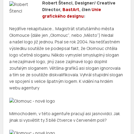
Robert Štencl, Designer/ Creative
Director,
BastArt
, člen
Unie
grafického designu
:
Nejdříve rekapitulace… Magistrát statutárního města
Olomouce (dále jen „Olomouc“, nebo „Město“) hledal
a našel logo již jednou. Psal se rok 2004. Na nešťastném
výsledku soutěže se podepsal fakt, že Olomouc chtěla
logo včetně sloganu. Někdo vymyslel smysluplný slogan
a nezajímavé logo, jiný zase zajímavé logo doplnil
zoufalým sloganem. Většina grafiků asi slogan ignorovala
a tím se ze soutěže diskvalifikovala. Vyhrál stupidní slogan
ve spojení s velice špatným logem. K vidění na hrdém
webu agentury
Mimochodem, v této agentuře pracují asi jasnovidci. Jak
jinak si vysvětlit ty 3 bílé čtverce v červeném poli?