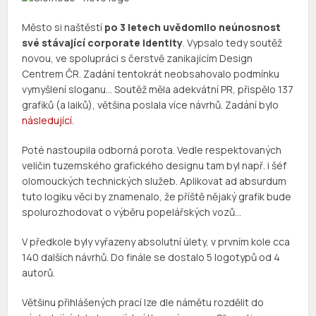
Město si naštěstí
po 3 letech uvědomilo neúnosnost
své stávající corporate identity
. Vypsalo tedy soutěž
novou, ve spolupráci s čerstvě zanikajícím Design
Centrem ČR. Zadání tentokrát neobsahovalo podmínku
vymyšlení sloganu… Soutěž měla adekvátní PR, přispělo 137
grafiků (a laiků), většina poslala více návrhů. Zadání bylo
následující
.
Poté nastoupila odborná porota. Vedle respektovaných
veličin tuzemského grafického designu tam byl např. i šéf
olomouckých technických služeb. Aplikovat ad absurdum
tuto logiku věci by znamenalo, že příště nějaký grafik bude
spolurozhodovat o výběru popelářských vozů…
V předkole byly vyřazeny absolutní úlety, v prvním kole cca
140 dalších návrhů. Do finále se dostalo 5 logotypů od 4
autorů.
Většinu přihlášených prací lze dle námětu rozdělit do