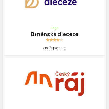
Loga
Brněnská diecéze
Ondřej Kostiha