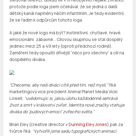
protože podle loga jsem očekával, že se jedná o další
dětský kanál naplněný něčím infantilním. Je tedy evidentní,
že se řadím k odpůrcům tohoto loga.
A jaké že nové logo má být? Instinktivní, chytlavé, hravé,
emocionální, zábavné… Cílovou skupinou se stal dospělý
jedinec mezi 25 a 49 lety (oproti předchozí rodině).
Zaměření tedy opouští dřívější “něco pro všechny” a cílí na
dospělého diváka.
“Checeme, aby naši diváci cítili před tím, než myslí,”
říká
marketingový vice prezident Animal Planet Media Vicki
Lowell,
“uvědomujíc si, jakou úlohu každodenně sehrává
život a smrt v království zvířat. Identita nové značky vtahuje
diváka do ‘pudových emocí’ zvířecího světa.”
Brian Eley (creative director v
Dunning Eley Jones
) pak za
tvůrce říká:
“Vytvořili jsme sadu typografických animací