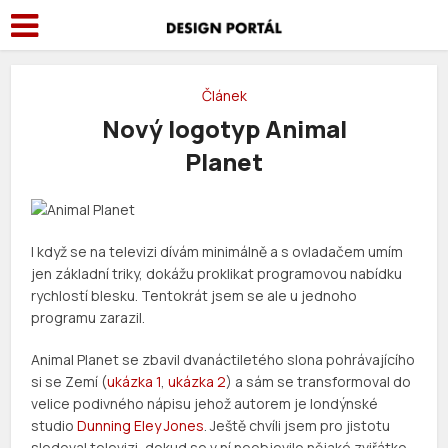
Článek
Nový logotyp Animal
Planet
I když se na televizi dívám minimálně a s ovladačem umím
jen základní triky, dokážu proklikat programovou nabídku
rychlostí blesku. Tentokrát jsem se ale u jednoho
programu zarazil.
Animal Planet se zbavil dvanáctiletého slona pohrávajícího
si se Zemí (
ukázka 1
,
ukázka 2
) a sám se transformoval do
velice podivného nápisu jehož autorem je londýnské
studio
Dunning Eley Jones
. Ještě chvíli jsem pro jistotu
sledoval televizi, dokud se v ní neobjevilo nějaké zviřátko,