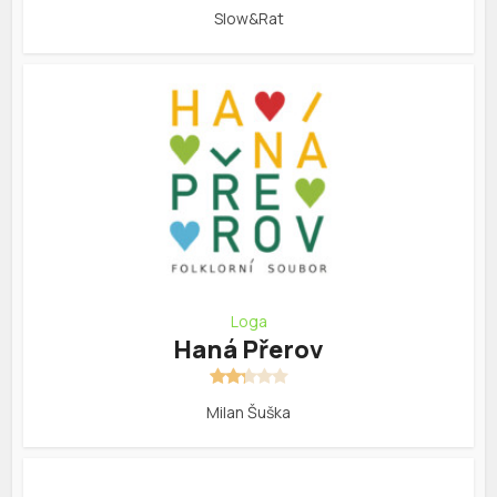
Slow&Rat
Loga
Haná Přerov
Milan Šuška