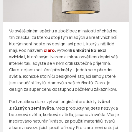
Ve světě plném spěchu a zboží bez minulosti přichází na
trh značka, za kterou stojí tým mladých a kreativních lidí,
kterým není lhostejný design, ani pocit, který z něj lidé
mají. Pod názvem
claro
.
vytvořili
unikátní kolekci
svítidel,
které svým tvarem a mírou osvětlení doplní váš
interiér tak, abyste se v něm cítili skutečně příjemně.
Claro. nejsou solitérní předměty – jedná se o přírodní
světla, ikonické stolní či designové stojací lampy, které
jsou součástí bytů, domovů a našich životů. Claro. je
design za super cenu dostupnou běžnému zákazníkovi.
Pod značkou claro. vytváří originální produkty
tvůrci
z různých zemí světa
. Mezi produkty najdete nezvyklá
betonová světla, korková svítidla, jasanová světla. Vše je
inspirováno naturální krásou za použití materiálů, tvarů
a barev navozujících pocit přírody. Pro claro. není určující