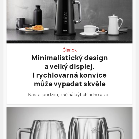
Článek
Minimalistický design
a velký displej.
I rychlovarná konvice
může vypadat skvěle
Nastal podzim, začíná být chladno a ze…