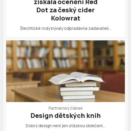
získala ocenění Red
Dot za český cider
Kolowrat
Šlechtické rody bývaly odpradávna zadavateli…
Partnerský článek
Design dětských knih
Dobrý design není jen otázkou oblečení…