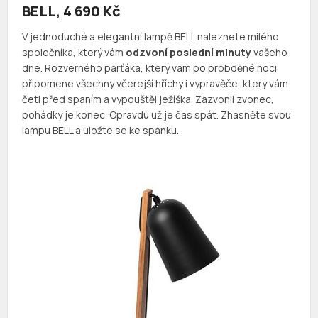
BELL, 4 690 Kč
V jednoduché a elegantní lampě BELL naleznete milého
společníka, který vám
odzvoní poslední minuty
vašeho
dne. Rozverného parťáka, který vám po probděné noci
připomene všechny včerejší hříchy i vypravěče, který vám
četl před spaním a vypouštěl ježíška. Zazvonil zvonec,
pohádky je konec. Opravdu už je čas spát. Zhasněte svou
lampu BELL a uložte se ke spánku.