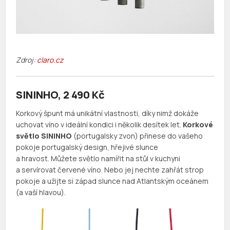
Zdroj:
claro.cz
SININHO, 2 490 Kč
Korkový špunt má unikátní vlastnosti, díky nimž dokáže
uchovat víno v ideální kondici i několik desítek let.
Korkové
světlo SININHO
(portugalsky zvon) přinese do vašeho
pokoje portugalský design, hřejivé slunce
a hravost. Můžete světlo namířit na stůl v kuchyni
a servírovat červené víno. Nebo jej nechte zahřát strop
pokoje a užijte si západ slunce nad Atlantským oceánem
(a vaší hlavou).