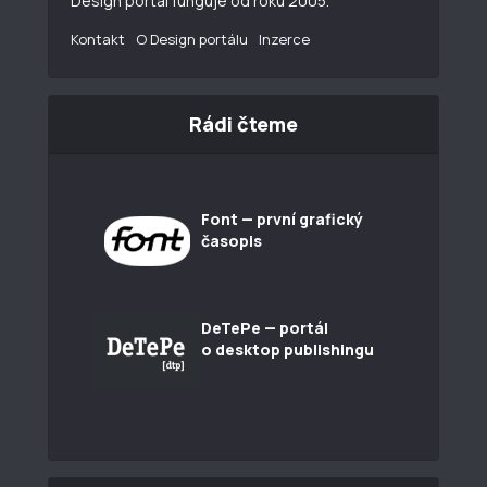
Design portál funguje od roku 2005.
Kontakt
O Design portálu
Inzerce
Rádi čteme
Font — první grafický
časopis
DeTePe — portál
o desktop publishingu