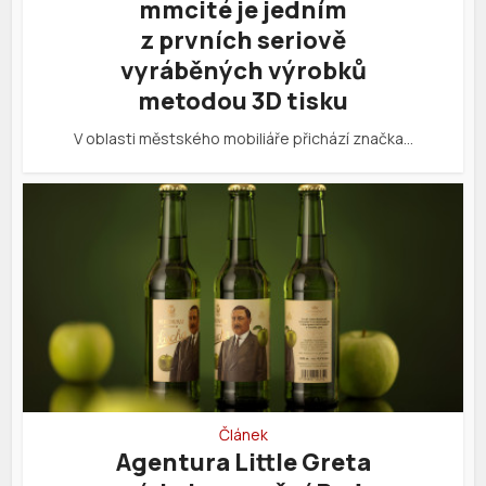
mmcité je jedním
z prvních seriově
vyráběných výrobků
metodou 3D tisku
V oblasti městského mobiliáře přichází značka…
Článek
Agentura Little Greta