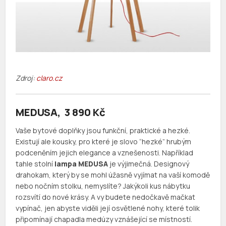
Zdroj:
claro.cz
MEDUSA, 3 890 Kč
Vaše bytové doplňky jsou funkční, praktické a hezké.
Existují ale kousky, pro které je slovo “hezké” hrubým
podceněním jejich elegance a vznešenosti. Například
tahle stolní
lampa MEDUSA
je výjimečná. Designový
drahokam, který by se mohl úžasně vyjímat na vaší komodě
nebo nočním stolku, nemyslíte? Jakýkoli kus nábytku
rozsvítí do nové krásy. A vy budete nedočkavě mačkat
vypínač, jen abyste viděli její osvětlené nohy, které tolik
připomínají chapadla medúzy vznášející se místností.