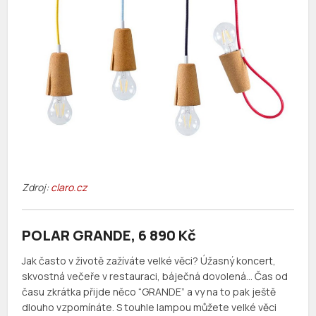
Zdroj:
claro.cz
POLAR GRANDE, 6 890 Kč
Jak často v životě zažíváte velké věci? Úžasný koncert,
skvostná večeře v restauraci, báječná dovolená… Čas od
času zkrátka přijde něco “GRANDE” a vy na to pak ještě
dlouho vzpomínáte. S touhle lampou můžete velké věci