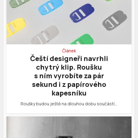
Článek
Čeští designeři navrhli
chytrý klip. Roušku
s ním vyrobíte za pár
sekund i z papírového
kapesníku
Roušky budou ještě na dlouhou dobu součástí…