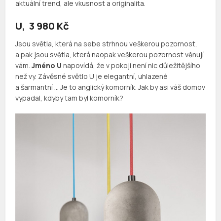
aktuální trend, ale vkusnost a originalita.
U, 3 980 Kč
Jsou světla, která na sebe strhnou veškerou pozornost,
a pak jsou světla, která naopak veškerou pozornost věnují
vám.
Jméno U
napovídá, že v pokoji není nic důležitějšího
než vy. Závěsné světlo U je elegantní, uhlazené
a šarmantní … Je to anglický komorník. Jak by asi váš domov
vypadal, kdyby tam byl komorník?