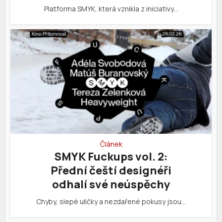
Platforma SMYK, která vznikla z iniciativy…
Článek
SMYK Fuckups vol. 2:
Přední čeští designéři
odhalí své neúspěchy
Chyby, slepé uličky a nezdařené pokusy jsou…