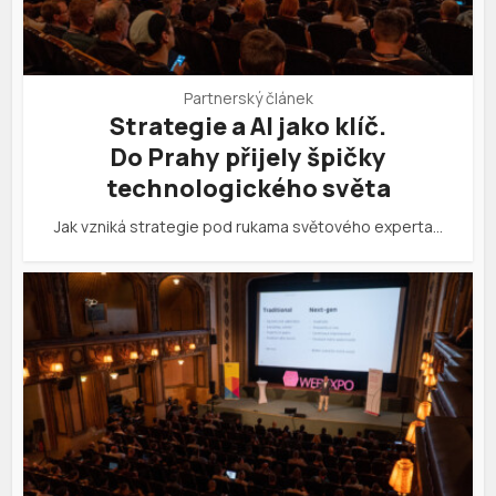
Partnerský článek
Strategie a AI jako klíč.
Do Prahy přijely špičky
technologického světa
Jak vzniká strategie pod rukama světového experta…