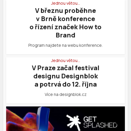
Jednou větou…
V březnu proběhne
v Brně konference
o řízení značek How to
Brand
Program najdete na webu konference.
Jednou větou…
V Praze začal festival
designu Designblok
a potrvá do 12. října
Více na designblok.cz