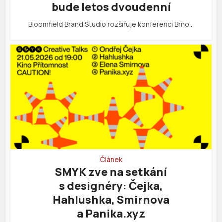
bude letos dvoudenní
Bloomfield Brand Studio rozšiřuje konferenci Brno…
Článek
SMYK zve na setkání
s designéry: Čejka,
Hahlushka, Smirnova
a Panika.xyz