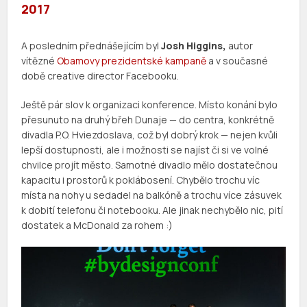
2017
A posledním přednášejícím byl
Josh Higgins,
autor
vítězné
Obamovy prezidentské kampaně
a v současné
době creative director Facebooku.
Ještě pár slov k organizaci konference. Místo konání bylo
přesunuto na druhý břeh Dunaje — do centra, konkrétně
divadla P.O. Hviezdoslava, což byl dobrý krok — nejen kvůli
lepší dostupnosti, ale i možnosti se najíst či si ve volné
chvilce projít město. Samotné divadlo mělo dostatečnou
kapacitu i prostorů k poklábosení. Chybělo trochu víc
místa na nohy u sedadel na balkóně a trochu více zásuvek
k dobití telefonu či notebooku. Ale jinak nechybělo nic, pití
dostatek a McDonald za rohem :)