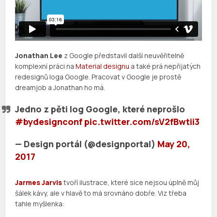
Jonathan Lee
z Google představil další neuvěřitelně
komplexní práci na
Material designu
a také prá nepřijatých
redesignů loga Google. Pracovat v Google je prostě
dreamjob a Jonathan ho má.
Jedno z pěti log Google, které neprošlo
#bydesignconf
pic.twitter.com/sV2fBwtii3
— Design portál (@designportal)
May 20,
2017
Jarmes Jarvis
tvoří ilustrace, které sice nejsou úplně můj
šálek kávy, ale v hlavě to má srovnáno dobře. Viz třeba
tahle myšlenka: