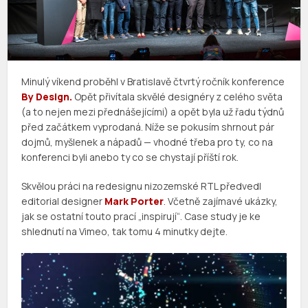
Minulý víkend proběhl v Bratislavě čtvrtý ročník konference
By Design.
Opět přivítala skvělé designéry z celého světa
(a to nejen mezi přednášejícími) a opět byla už řadu týdnů
před začátkem vyprodaná. Níže se pokusím shrnout pár
dojmů, myšlenek a nápadů — vhodné třeba pro ty, co na
konferenci byli anebo ty co se chystají příští rok.
Skvělou práci na redesignu nizozemské RTL předvedl
editorial designer
Mark Porter
.
Včetně zajímavé ukázky,
jak se ostatní touto prací „inspirují“. Case study je ke
shlednutí na Vimeo, tak tomu 4 minutky dejte.