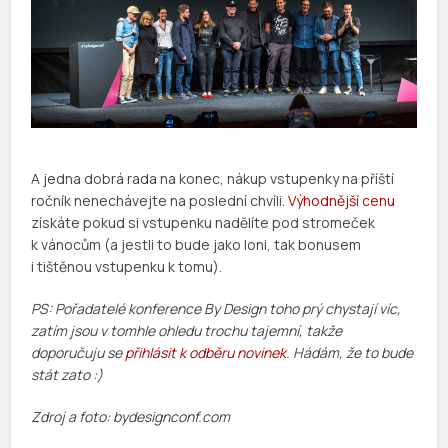
A jedna dobrá rada na konec, nákup vstupenky na příští
ročník nenechávejte na poslední chvíli.
Výhodnější cenu
získáte pokud si vstupenku nadělíte pod stromeček
k vánocům (a jestli to bude jako loni, tak bonusem
i tištěnou vstupenku k tomu).
PS: Pořadatelé konference By Design toho prý chystají víc,
zatím jsou v tomhle ohledu trochu tajemní, takže
doporučuju se
přihlásit k odběru novinek
. Hádám, že to bude
stát zato :)
Zdroj a foto: bydesignconf.com