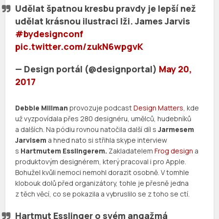
Udělat špatnou kresbu pravdy je lepší než
udělat krásnou ilustraci lži. James Jarvis
#bydesignconf
pic.twitter.com/zukN6wpgvK
— Design portál (@designportal)
May 20,
2017
Debbie Millman
provozuje podcast
Design Matters
, kde
už vyzpovídala přes 280 designéru, umělců, hudebníků
a dalších. Na pódiu rovnou natočila další díl s
Jarmesem
Jarvisem
a hned nato si střihla skype interview
s
Hartmutem Esslingerem.
Zakladatelem
Frog design
a
produktovým designérem, který pracoval i pro Apple.
Bohužel kvůli nemoci nemohl dorazit osobně. V tomhle
klobouk dolů před organizátory, tohle je přesně jedna
z těch věcí, co se pokazila a vybruslilo se z toho se ctí.
Hartmut Esslinger o svém angažmá