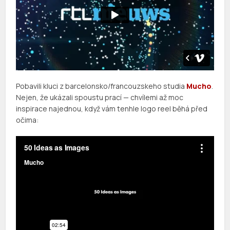
Pobavili kluci z barcelonsko/francouzskeho studia
Mucho
.
Nejen, že ukázali spoustu prací — chvílemi až moc
inspirace najednou, když vám tenhle logo reel běhá před
očima: