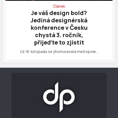
Článek
Je váš design bold?
Jediná designérská
konference v Česku
chystá 3. ročník,
přijeďte to zjistit
Už 18. listopadu se jihomoravská metropole…