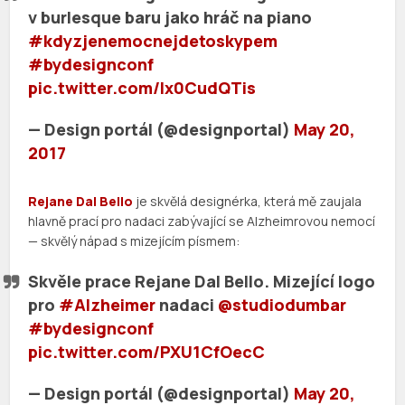
v burlesque baru jako hráč na piano
#kdyzjenemocnejdetoskypem
#bydesignconf
pic.twitter.com/lx0CudQTis
— Design portál (@designportal)
May 20,
2017
Rejane Dal Bello
je skvělá designérka, která mě zaujala
hlavně prací pro nadaci zabývající se Alzheimrovou nemocí
— skvělý nápad s mizejícím písmem:
Skvěle prace Rejane Dal Bello. Mizející logo
pro
#Alzheimer
nadaci
@studiodumbar
#bydesignconf
pic.twitter.com/PXU1CfOecC
— Design portál (@designportal)
May 20,