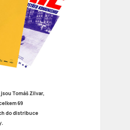
 jsou Tomáš Zilvar,
 celkem 69
h do distribuce
y.