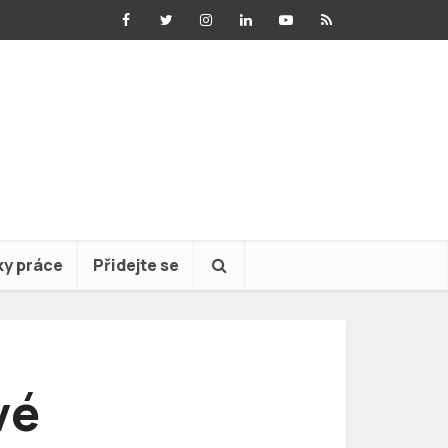
ky práce
Přidejte se
vé