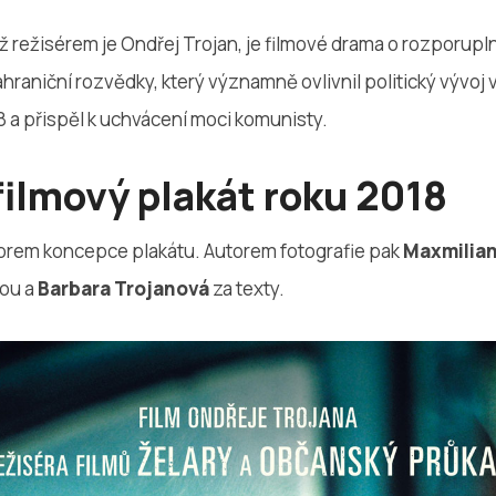
 režisérem je Ondřej Trojan, je filmové drama o rozporup
hraniční rozvědky, který významně ovlivnil politický vývoj
8 a přispěl k uchvácení moci komunisty.
filmový plakát roku 2018
orem koncepce plakátu. Autorem fotografie pak
Maxmilian
kou a
Barbara Trojanová
za texty.