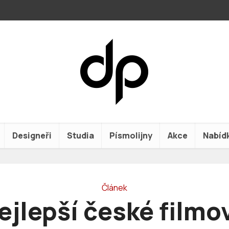
Designeři
Studia
Písmolijny
Akce
Nabíd
Článek
ejlepší české filmo