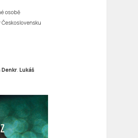
lné osobě
 v Československu
 Denkr
.
Lukáš