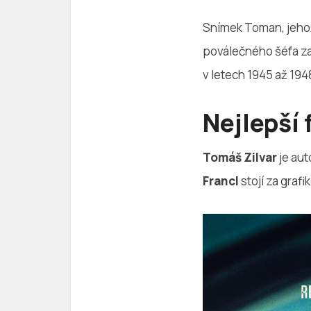
Snímek Toman, jehož
poválečného šéfa za
v letech 1945 až 194
Nejlepší 
Tomáš Zilvar
je aut
Francl
stojí za grafi