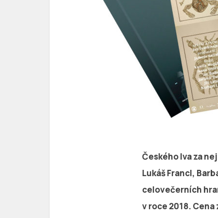
Českého lva za nej
Lukáš Francl, Barb
celovečerních hra
v roce 2018. Cena 