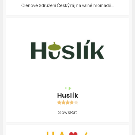
Členové Sdružení Český ráj na valné hromadě…
Loga
Huslík
Slow&Rat