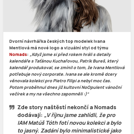
Dvorní návrhářka českých top modelek Ivana
Mentlová má nové logo a vizuální styl od týmu
Nomads
:
„Když jsme si před rokem hráli s detaily
kalendáře s Taťánou Kuchařovou, Patrik Bureš, který
kalendář produkoval, se zmínil o tom, že Ivana Mentlová
potřebuje nový corporate. Ivana se ale kromě dcery
věnovala kolekci pro Pietro Filipi a nebyl moc čas.
Potom proběhnul dnes již kultovní NoOpulent vánoční
večírek a my na všechno zapomněli :)“
Zde story naštěstí nekončí a Nomads
dodávají:
„V říjnu jsme zahlídli, že pro
IAM Matúš Tóth fotí novou kolekci a bylo
to jasný. Zadání bylo minimalistické jako