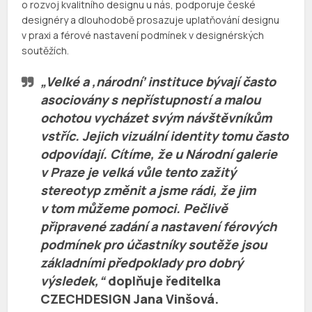
o rozvoj kvalitního designu u nás, podporuje české
designéry a dlouhodobě prosazuje uplatňování designu
v praxi a férové nastavení podmínek v designérských
soutěžích.
„Velké a ‚národní’ instituce bývají často
asociovány s nepřístupností a malou
ochotou vycházet svým návštěvníkům
vstříc. Jejich vizuální identity tomu často
odpovídají. Cítíme, že u Národní galerie
v Praze je velká vůle tento zažitý
stereotyp změnit a jsme rádi, že jim
v tom můžeme pomoci. Pečlivě
připravené zadání a nastavení férových
podmínek pro účastníky soutěže jsou
základními předpoklady pro dobrý
výsledek,“
doplňuje ředitelka
CZECHDESIGN
Jana Vinšová
.