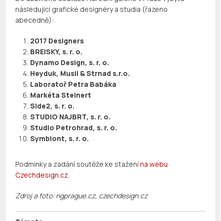
následující grafické designéry a studia (řazeno
abecedně):
2017 Designers
BREISKY, s. r. o.
Dynamo Design, s. r. o.
Heyduk, Musil & Strnad s.r.o.
Laboratoř Petra Babáka
Markéta Steinert
Side2, s. r. o.
STUDIO NAJBRT, s. r. o.
Studio Petrohrad, s. r. o.
Symbiont, s. r. o.
Podmínky a zadání soutěže ke stažení
na webu
Czechdesign.cz
.
Zdroj a foto: ngprague.cz, czechdesign.cz