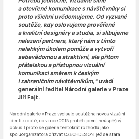
Potřebu jednotné, vizuálně silné
a otevřené komunikace s návštěvníky si
proto všichni uvědomujeme. Od vyzvané
soutěže, kdy oslovujeme prověřené
a kvalitní designéry a studia, si slibujeme
nalezení partnera, který nám s tímto
nelehkým úkolem pomůže a vytvoří
sebevědomou a atraktivní, ale přitom
přátelskou a přístupnou vizuální
komunikaci směrem k českým
i zahraničním návštěvníkům,“
uvádí
generální ředitel Národní galerie v Praze
Jiří Fajt
.
Národní galerie v Praze vypisuje soutěž na novou vizuální
identitu poté, co v roce 2015 proběhl první, neúspěšný
pokus. I proto se galerie tentokrát rozhodla jako
spoluorganizátora přizvat CZECHDESIGN, jež se stará