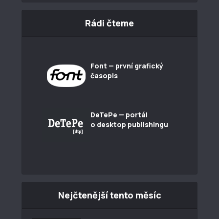
Rádi čteme
Font — první grafický
časopis
DeTePe — portál
o desktop publishingu
Nejčtenější tento měsíc