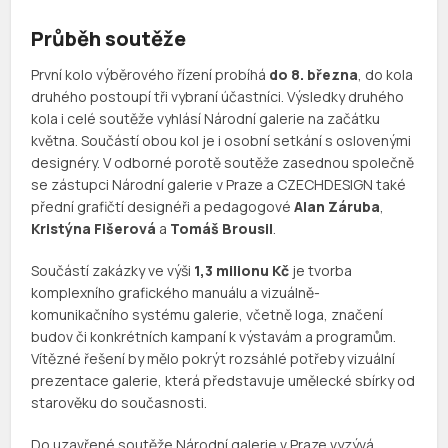
Průběh soutěže
První kolo výběrového řízení probíhá
do 8. března
, do kola
druhého postoupí tři vybraní účastníci. Výsledky druhého
kola i celé soutěže vyhlásí Národní galerie na začátku
května. Součástí obou kol je i osobní setkání s oslovenými
designéry. V odborné porotě soutěže zasednou společně
se zástupci Národní galerie v Praze a CZECHDESIGN také
přední grafičtí designéři a pedagogové
Alan Záruba
,
Kristýna Fišerová
a
Tomáš Brousil
.
Součástí zakázky ve výši
1,3 milionu Kč
je tvorba
komplexního grafického manuálu a vizuálně-
komunikačního systému galerie, včetně loga, značení
budov či konkrétních kampaní k výstavám a programům.
Vítězné řešení by mělo pokrýt rozsáhlé potřeby vizuální
prezentace galerie, která představuje umělecké sbírky od
starověku do současnosti.
Do uzavřené soutěže Národní galerie v Praze vyzývá