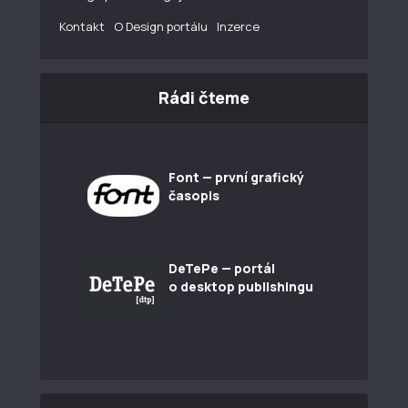
Kontakt
O Design portálu
Inzerce
Rádi čteme
Font — první grafický
časopis
DeTePe — portál
o desktop publishingu