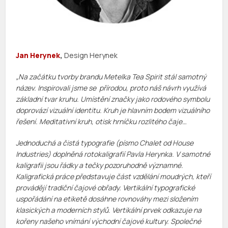
Jan Herynek
,
Design Herynek
„Na začátku tvorby brandu Metelka Tea Spirit stál samotný
název. Inspirovali jsme se přírodou, proto náš návrh využívá
základní tvar kruhu. Umístění značky jako rodového symbolu
doprovází vizuální identitu. Kruh je hlavním bodem vizuálního
řešení. Meditativní kruh, otisk hrníčku rozlitého čaje…
Jednoduchá a čistá typografie (písmo Chalet od House
Industries) doplněná rotokaligrafií Pavla Herynka. V samotné
kaligrafii jsou řádky a tečky pozoruhodně významné.
Kaligrafická práce představuje část vzdělání moudrých, kteří
provádějí tradiční čajové obřady. Vertikální typografické
uspořádání na etiketě dosáhne rovnováhy mezi složením
klasických a moderních stylů. Vertikální prvek odkazuje na
kořeny našeho vnímání východní čajové kultury. Společné