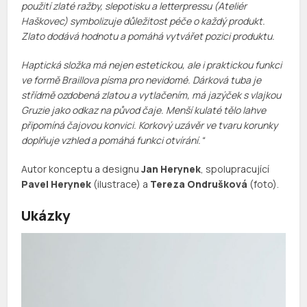
použití zlaté ražby, slepotisku a letterpressu (Ateliér
Haškovec) symbolizuje důležitost péče o každý produkt.
Zlato dodává hodnotu a pomáhá vytvářet pozici produktu.
Haptická složka má nejen estetickou, ale i praktickou funkci
ve formě Braillova písma pro nevidomé. Dárková tuba je
střídmě ozdobená zlatou a vytlačením, má jazýček s vlajkou
Gruzie jako odkaz na původ čaje. Menší kulaté tělo lahve
připomíná čajovou konvici. Korkový uzávěr ve tvaru korunky
doplňuje vzhled a pomáhá funkci otvírání.
“
Autor konceptu a designu
Jan Herynek
, spolupracující
Pavel Herynek
(ilustrace) a
Tereza Ondrušková
(foto).
Ukázky