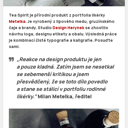
Tea Spirit je přírodní produkt z portfolia likérky
Metelka
. Je vyrobený z lipového medu, gruzínského
čaje a brandy. Studio
Design Herynek
se zhostilo
návrhu loga, designu etikety a obalu. Výsledná práce
je kombinací čisté typografie a kaligrafie. Posuďte
sami.
„Reakce na design produktu je jen
a pouze kladná. Zatím jsem se nesetkal
se sebemenší kritikou a jsem
přesvědčený, že se toto dílo povedlo
a stane se stálicí v portfoliu rodinné
likérky.”
Milan Metelka
, ředitel