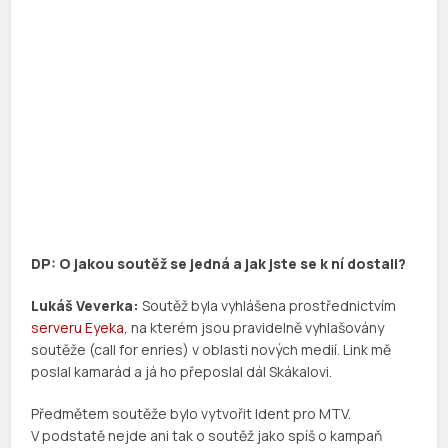
DP: O jakou soutěž se jedná a jak jste se k ní dostali?
Lukáš Veverka:
Soutěž byla vyhlášena prostřednictvím
serveru Eyeka
, na kterém jsou pravidelně vyhlašovány
soutěže (call for enries) v oblasti nových medií. Link mě
poslal kamarád a já ho přeposlal dál Skákalovi.
Předmětem soutěže bylo vytvořit Ident pro MTV.
V podstatě nejde ani tak o soutěž jako spíš o kampaň