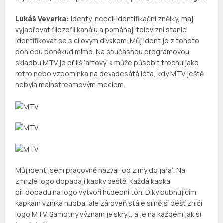
Lukáš Veverka:
Identy, neboli identifikační znělky, mají
vyjadřovat filozofii kanálu a pomáhají televizní stanici
identifikovat se s cílovým divákem. Můj ident je z tohoto
pohledu poněkud mimo. Na současnou programovou
skladbu MTV je příliš ‘artový’ a může působit trochu jako
retro nebo vzpomínka na devadesátá léta, kdy MTV ještě
nebyla mainstreamovým mediem.
Můj ident jsem pracovně nazval ‘od zimy do jara’. Na
zmrzlé logo dopadají kapky deště. Každá kapka
při dopadu na logo vytvoří hudební tón. Díky bubnujícím
kapkám vzniká hudba, ale zároveň stále silnější déšť zničí
logo MTV. Samotný význam je skryt, a je na každém jak si