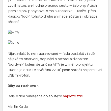
zvolil jistou, ale hodně pracnou cestu — šablony. V těch
jsem se pak pohyboval s malou baterkou. Takže i přes
klasický “look” tohoto druhu animace zůstávají obrazce
přesné.
Nijak zvlášť to není upravované — řada obrázků v řadě,
nějaké to obarvení, doplnění o pozadí a třeba ten
“bordýlek” kolem detailů na MTV je z jiného projektu.
Hudba je od MTV a většinu zvuků jsem natočil na primitivní
USB mikrofon.
Díky za rozhovor.
Další videa přihlášená do soutěže
najdete zde
.
Martin Kalda