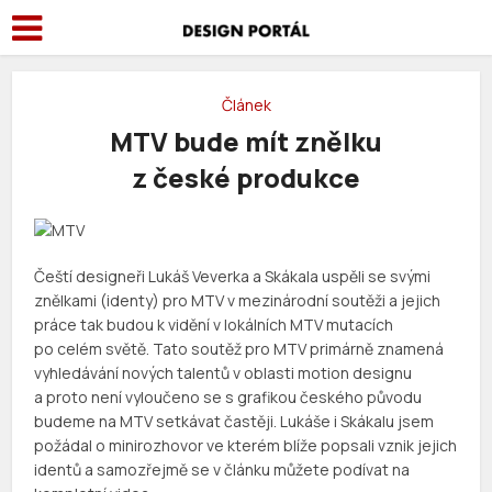
Článek
MTV bude mít znělku
z české produkce
Čeští designeři Lukáš Veverka a Skákala uspěli se svými
znělkami (identy) pro MTV v mezinárodní soutěži a jejich
práce tak budou k vidění v lokálních MTV mutacích
po celém světě. Tato soutěž pro MTV primárně znamená
vyhledávání nových talentů v oblasti motion designu
a proto není vyloučeno se s grafikou českého původu
budeme na MTV setkávat častěji. Lukáše i Skákalu jsem
požádal o minirozhovor ve kterém blíže popsali vznik jejich
identů a samozřejmě se v článku můžete podívat na