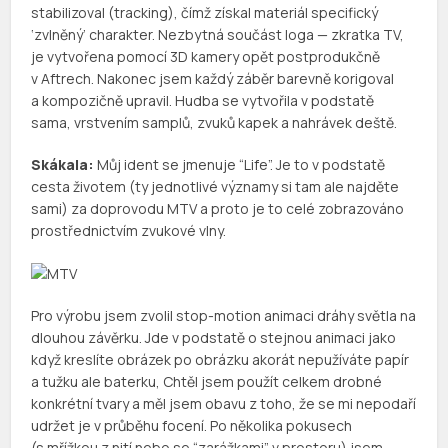
stabilizoval (tracking), čímž získal materiál specifický
‘zvlněný’ charakter. Nezbytná součást loga — zkratka TV,
je vytvořena pomocí 3D kamery opět postprodukčně
v Aftrech. Nakonec jsem každý záběr barevně korigoval
a kompozičně upravil. Hudba se vytvořila v podstatě
sama, vrstvením samplů, zvuků kapek a nahrávek deště.
Skákala:
Můj ident se jmenuje “Life”. Je to v podstatě
cesta životem (ty jednotlivé významy si tam ale najděte
sami) za doprovodu MTV a proto je to celé zobrazováno
prostřednictvím zvukové vlny.
Pro výrobu jsem zvolil stop-motion animaci dráhy světla na
dlouhou závěrku. Jde v podstatě o stejnou animaci jako
když kreslíte obrázek po obrázku akorát nepužíváte papír
a tužku ale baterku, Chtěl jsem použít celkem drobné
konkrétní tvary a měl jsem obavu z toho, že se mi nepodaří
udržet je v průběhu focení. Po několika pokusech
(s mřížkou z nití nebo se “zarážkami” v prostoru) jsem