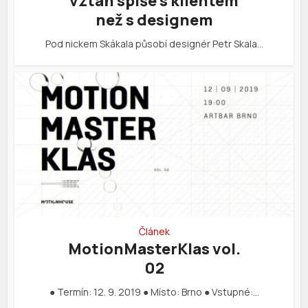
vztah spíše s klientem
než s designem
Pod nickem Skákala působí designér Petr Skala…
Článek
MotionMasterKlas vol.
02
● Termín: 12. 9. 2019 ● Místo: Brno ● Vstupné:…