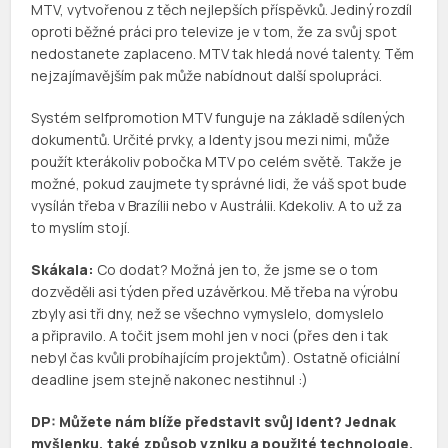
MTV, vytvořenou z těch nejlepších příspěvků. Jediný rozdíl
oproti běžné práci pro televize je v tom, že za svůj spot
nedostanete zaplaceno. MTV tak hledá nové talenty. Těm
nejzajímavějším pak může nabídnout další spolupráci.
Systém selfpromotion MTV funguje na základě sdílených
dokumentů. Určité prvky, a Identy jsou mezi nimi, může
použít kterákoliv pobočka MTV po celém světě. Takže je
možné, pokud zaujmete ty správné lidi, že váš spot bude
vysílán třeba v Brazílii nebo v Austrálii. Kdekoliv. A to už za
to myslím stojí.
Skákala:
Co dodat? Možná jen to, že jsme se o tom
dozvěděli asi týden před uzávěrkou. Mě třeba na výrobu
zbyly asi tři dny, než se všechno vymyslelo, domyslelo
a připravilo. A točit jsem mohl jen v noci (přes den i tak
nebyl čas kvůli probíhajícím projektům). Ostatně oficiální
deadline jsem stejně nakonec nestihnul :)
DP: Můžete nám blíže představit svůj ident? Jednak
myšlenku, také způsob vzniku a použité technologie.