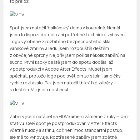
to přeloží.
Spot jsem natočil ‘balkánsky’ doma v koupelně. Neměl
jsem k dispozici studio ani potřebné technické vybavení.
Logo vyrobené z rozbitého bezpečnostního skla,
vanilkové zmrliny a ledu jsem rozpouštěl deštěm
z obyčejné sprchy. Nejdřív jsem pořídil několik záběrů na
sucho. První kapky deště jsem do spotu dodělal až
v postprodukci v Adobe After Effects. Musel jsem
spěchat, protože logo pod světlem ze stolní lampičky
rychle roztávalo. Pak jsem natočil tři krátké záběry
s deštěm. Víc jsem nestihnul.
Záběry jsem natáčel na HDV kameru záměrně z ruky — bez
stativu. Celý spot je postprodukován v After Effects
včetně hudby a střihu, což není moc standartní postup,
ale mě to vyhovuje. Roztřesené zaběry jsem zpětně