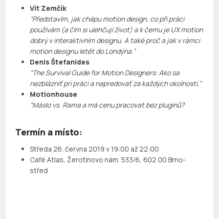
Vít Zemčík
“Představím, jak chápu motion design, co při práci
používám (a čím si ulehčuji život) a k čemu je UX motion
dobrý v interaktivním designu. A také proč a jak v rámci
motion designu letět do Londýna.”
Denis Štefanides
“The Survival Guide for Motion Designers: Ako sa
nezblázniť pri práci a napredovať za každých okolností.”
Motionhouse
“Máslo vs. Rama a má cenu pracovat bez pluginů?
Termín a místo:
Středa 26. června 2019 v 19:00 až 22:00
Café Atlas, Žerotínovo nám. 533/6, 602 00 Brno-
střed