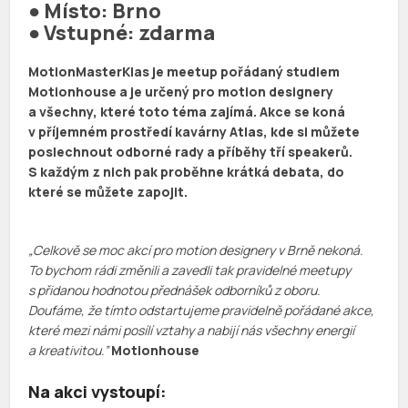
● Místo: Brno
● Vstupné: zdarma
MotionMasterKlas je meetup pořádaný studiem
Motionhouse a je určený pro motion designery
a všechny, které toto téma zajímá. Akce se koná
v příjemném prostředí kavárny Atlas, kde si můžete
poslechnout odborné rady a příběhy tří speakerů.
S každým z nich pak proběhne krátká debata, do
které se můžete zapojit.
„Celkově se moc akcí pro motion designery v Brně nekoná.
To bychom rádi změnili a zavedli tak pravidelné meetupy
s přidanou hodnotou přednášek odborníků z oboru.
Doufáme, že tímto odstartujeme pravidelně pořádané akce,
které mezi námi posílí vztahy a nabijí nás všechny energií
a kreativitou.”
Motionhouse
Na akci vystoupí: