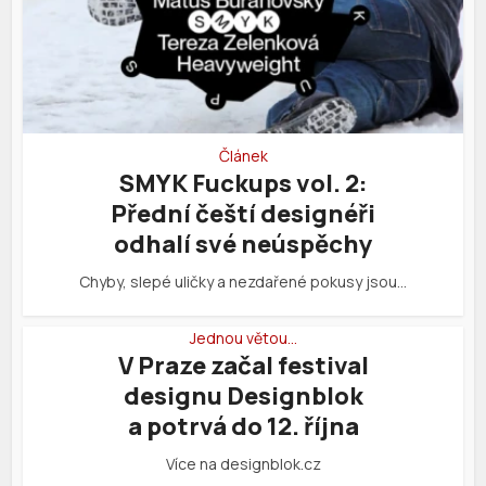
Článek
SMYK Fuckups vol. 2:
Přední čeští designéři
odhalí své neúspěchy
Chyby, slepé uličky a nezdařené pokusy jsou…
Jednou větou…
V Praze začal festival
designu Designblok
a potrvá do 12. října
Více na designblok.cz