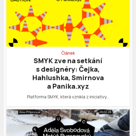
Článek
SMYK zve na setkání
s designéry: Čejka,
Hahlushka, Smirnova
a Panika.xyz
Platforma SMYK, která vznikla z iniciativy…