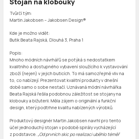
Stojan na klobouky
Tvůrčí tým:
Martin Jakobsen – Jakobsen Design®
Kde je možno vidět:
Butik Beata Rajská, Dlouhá 3, Praha 1
Popis:
Mnoho módních návrhářů se potýká s nedostatkem
kvalitního a dostupného vybavení sloužícího k vystavování
zboží (nejen) v jejich buticích. To má samozřejmě vliv na
to, co nabízejí. Prezentovat kvalitní produkty v dnešní
době samo o sobe nestačí. Uznávaná módní návrhářka
Beata Rajská řešila podobnou záležitost se stojany na
klobouky a bižuterii. Měla zájem o originální a funkční
design, který podtrhne kvalitu nabízených výrobků.
Produktový designér Martin Jakobsen navrhl pro tento
účel jednoduchý stojan v podobě spirály vycházející
z podstavce.
„Od prvních skic po realizaci uběhlo téměř