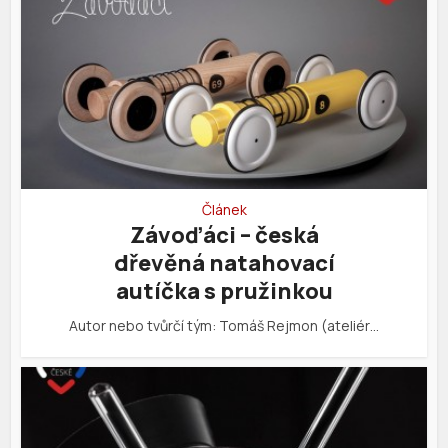
Článek
Závoďáci – česká
dřevěná natahovací
autíčka s pružinkou
Autor nebo tvůrčí tým: Tomáš Rejmon (ateliér…