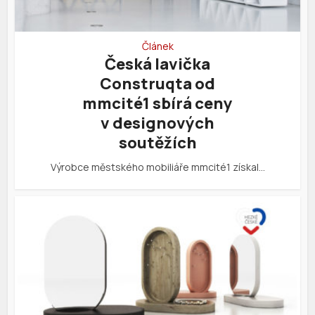
Článek
Česká lavička
Construqta od
mmcité1 sbírá ceny
v designových
soutěžích
Výrobce městského mobiliáře mmcité1 získal…