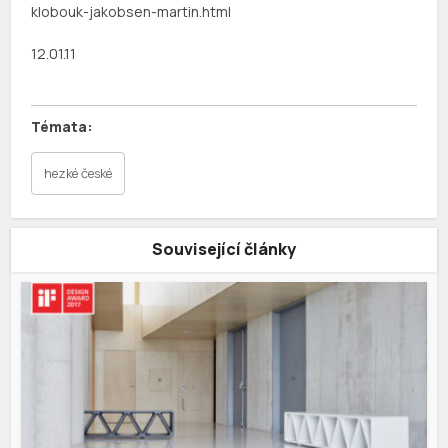
klobouk-jakobsen-martin.html
12.01.11
hezké české
Související články