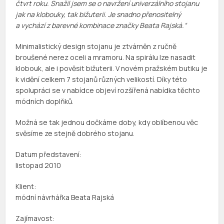
čtvrt roku. Snažil jsem se o navržení univerzálního stojanu
jak na klobouky, tak bižuterii. Je snadno přenositelný
a vychází z barevné kombinace značky Beata Rajská.“
Minimalistický design stojanu je ztvárněn z ručně
broušené nerez oceli a mramoru. Na spirálu lze nasadit
klobouk, ale i pověsit bižuterii. V novém pražském butiku je
k vidění celkem 7 stojanů různých velikostí. Díky této
spolupráci se v nabídce objeví rozšířená nabídka těchto
módních doplňků.
Možná se tak jednou dočkáme doby, kdy oblíbenou věc
svěsíme ze stejně dobrého stojanu.
Datum představení:
listopad 2010
Klient:
módní návrhářka Beata Rajská
Zajímavost: