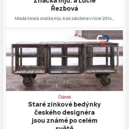
Značka mju. a Lucie
Řezbová
Mladá česká značka mju. byla založena v roce 2014…
Článek
Staré zinkové bedýnky
českého designéra
jsou známé po celém
světě