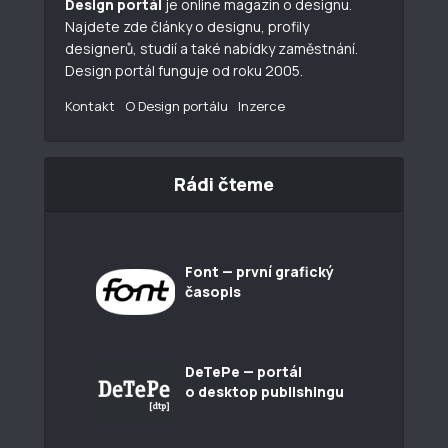
Design portál
je online magazín o designu.
Najdete zde články o designu, profily
designerů, studií a také nabídky zaměstnání.
Design portál funguje od roku 2005.
Kontakt
O Design portálu
Inzerce
Rádi čteme
Font — první grafický
časopis
DeTePe — portál
o desktop publishingu