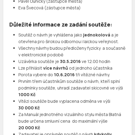
Pavel Ounický (zástupce města)
Eva Švecová (zástupce města)
Důležité informace ze zadání soutěže:
Soutěž o návrh je vyhlášena jako
jednokolová
a je
otevřena pro širokou odbornou i laickou veřejnost.
Všechny návrhy budou předloženy fyzicky a současně
v elektronické podobě
Uzávěrka soutěže je
30.5.2016
ve 12.00 hodin
Lze přihlásit
více návrhů
od jednoho účastníka
Porota vybere do
10.6.2016
tři vítězné návrhy.
Prvním třem účastníkům soutěže o návrh, kteří splní
podmínky soutěže, uhradí zadavatel skicovné ve výši
1000 Kč
Vítězi soutěže bude vyplacena odměna ve výši
30 000 Kč
Za Manuál jednotného vizuálního stylu města Blatná
bude určena smluvní cena do maximální výše
20 000 Kč
Zadavatel je oprávněn soutěž o návrh
kdykoliv