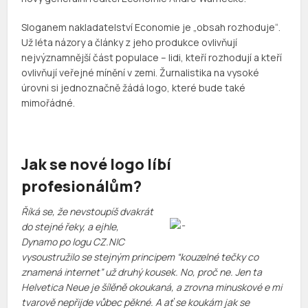
Sloganem nakladatelství Economie je „obsah rozhoduje“.
Už léta názory a články z jeho produkce ovlivňují
nejvýznamnější část populace – lidi, kteří rozhodují a kteří
ovlivňují veřejné mínění v zemi. Žurnalistika na vysoké
úrovni si jednoznačně žádá logo, které bude také
mimořádné.
Jak se nové logo líbí
profesionálům?
Říká se, že nevstoupíš dvakrát
do stejné řeky, a ejhle,
Dynamo po logu CZ.NIC
vysoustružilo se stejným principem “kouzelné tečky co
znamená internet” už druhý kousek. No, proč ne. Jen ta
Helvetica Neue je šílěně okoukaná, a zrovna minuskové e mi
tvarově nepřijde vůbec pěkné. A ať se koukám jak se