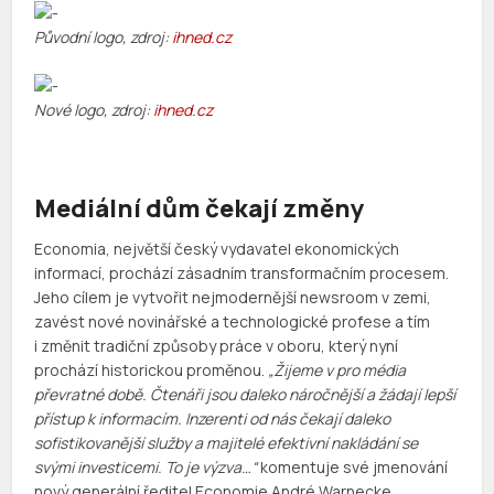
Původní logo, zdroj:
ihned.cz
Nové logo, zdroj:
ihned.cz
Mediální dům čekají změny
Economia, největší český vydavatel ekonomických
informací, prochází zásadním transformačním procesem.
Jeho cílem je vytvořit nejmodernější newsroom v zemi,
zavést nové novinářské a technologické profese a tím
i změnit tradiční způsoby práce v oboru, který nyní
prochází historickou proměnou.
„Žijeme v pro média
převratné době. Čtenáři jsou daleko náročnější a žádají lepší
přístup k informacím. Inzerenti od nás čekají daleko
sofistikovanější služby a majitelé efektivní nakládání se
svými investicemi. To je výzva…“
komentuje své jmenování
nový generální ředitel Economie André Warnecke.