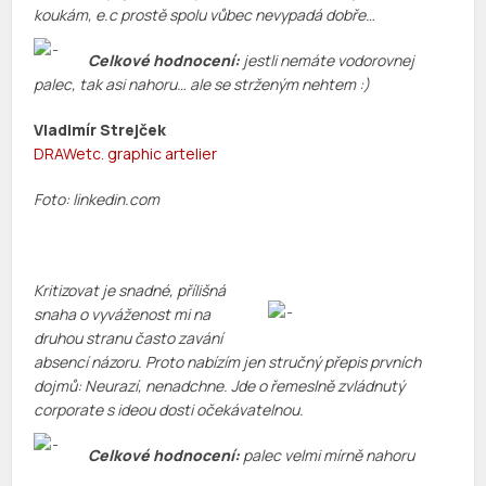
koukám, e.c prostě spolu vůbec nevypadá dobře…
Celkové hodnocení:
jestli nemáte vodorovnej
palec, tak asi nahoru… ale se strženým nehtem :)
Vladimír Strejček
DRAWetc. graphic artelier
Foto: linkedin.com
Kritizovat je snadné, přílišná
snaha o vyváženost mi na
druhou stranu často zavání
absencí názoru. Proto nabízím jen stručný přepis prvních
dojmů: Neurazí, nenadchne. Jde o řemeslně zvládnutý
corporate s ideou dosti očekávatelnou.
Celkové hodnocení:
palec velmi mírně nahoru