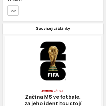
logo
Související články
Jednou větou…
Začíná MS ve fotbale,
za jeho identitou stojí