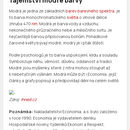
Tajemství modré barvy
Modrá je jedna ze základních
barev
barevného spektra
, je
to barva monochromatického
světla
o vlnové délce
zhruba 470
nm
. Modrá je barva vody a vzduchu,
nekonečného průzračného nebe a měsíčního svitu. Je
nejčastější barvou připisovanou bohům. Pohádkové
čarovné květy bývají modré, modrý je i pták štěstí.
Podle psychologů je to barva uspokojení, klidu a souladu.
Symbolizuje něhu, věrnost, důvěru, oddanost a tradici.
Modré jsou myšlenky, které z nitra mohou stoupat až
k nebetyčným výšinám. Modrá může být i Economia, jejíž
články a grafy popisují a předpovídají dění na celém světě.
Zdroj:
ihned.cz
Poznámka:
Nakladatelství Economia, a.s. bylo založeno
v roce 1990. Economia je vydavatelem deníku
Hospodářské noviny, týdeníků Ekonom a Respekt,