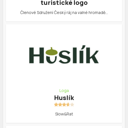
turistické logo
Členové Sdružení Český ráj na valné hromadě…
Loga
Huslík
Slow&Rat