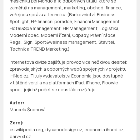
měsíčníku Bel Mondo a 18 odborných titulů, které se
zaměřují na management, marketing, obchod, finance,
veřejnou správu a techniku. (Bankovnictví, Business
Spotlight, FP-finanční poradce, Finanční Management,
Hotel&Spa management, HR Management, Logistika,
Moderní obec, Moderní řízení, Odpady, Právní rádce,
Regal, Sign, Sport&wellness management, Stavitel,
Technik a TREND Marketing.)
Internetová divize zajišťuje provoz více než dvou desítek
zpravodajských a odborných webů spojených v projektu
iHNed.cz. Tituly vydavatelství Economia jsou dostupné
v tištěné verzi a na platformách iPad, iPhone, Floowie
apod., jejichž počet se neustále rozšiřuje.
Autor:
Marcela Šromová
Zdroj:
cs.wikipedia.org, dynamodesign.cz, economia.ihned.cz,
barvy.xf.cz