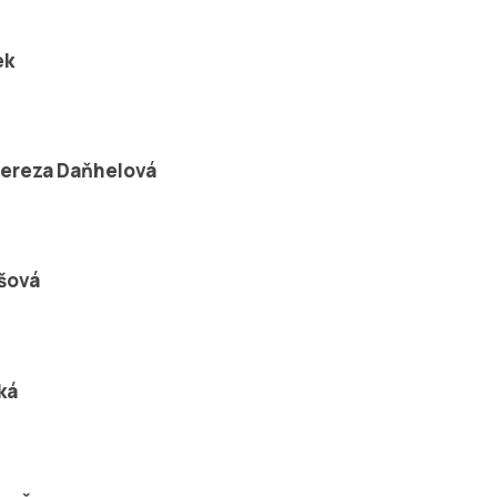
ek
 Tereza Daňhelová
šová
ká