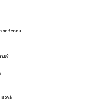
in se ženou
rský
a
vidová