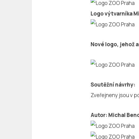
Logo výtvarníka Mi
Nové logo, jehož a
Soutěžní návrhy:
Zveřejneny jsou v po
Autor: Michal Ben