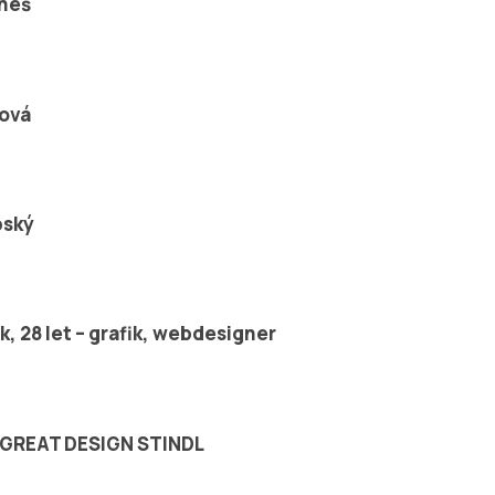
eneš
sová
bský
k, 28 let – grafik, webdesigner
l, GREAT DESIGN STINDL