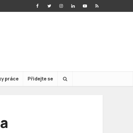
ky práce
Přidejte se
la