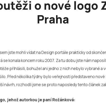
outěži o nové logo
Praha
sem jste mohli vídat na Design portále prakticky od skonč
á se konala koncem roku 2007. Za tu dobu jste nám naposíla
outěže přihlásili, bohužel ani jedno z nich nebylo vybrané 
ilo. Před několika týdny bylo veřejnosti představeno nové
lší návrh, rozhodli jsme se proto naposledy tento článek za
go, jehož autorkou je paní Rožánková: