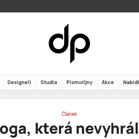
Designeři
Studia
Písmolijny
Akce
Nabíd
Článek
oga, která nevyhrá