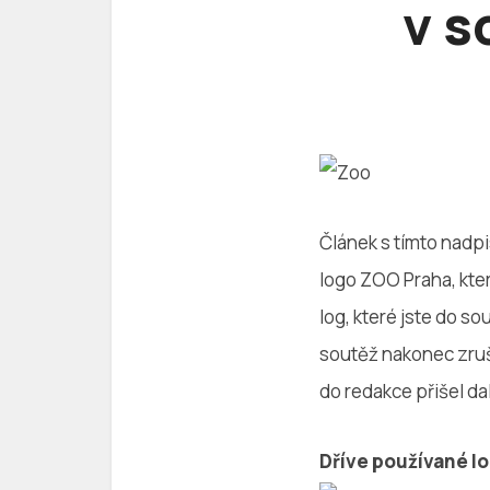
v s
Článek s tímto nadpi
logo ZOO Praha, kter
log, které jste do s
soutěž nakonec zruš
do redakce přišel da
Dříve používané lo