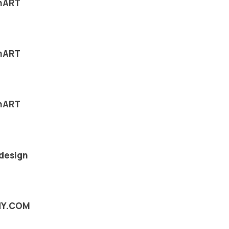
chART
chART
chART
 design
NY.COM