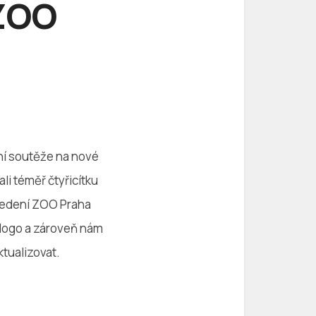
 ZOO
ení soutěže na nové
li téměř čtyřicítku
a vedení ZOO Praha
 logo a zároveň nám
ktualizovat.