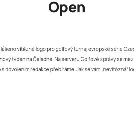
Open
lášeno vítězné logo pro golfový turnaj evropské série Cze
pnový týden na Čeladné. Na serveru Golfové zprávy se mezi
é s dovolením redakce přebíráme. Jak se vám „nevítězná“ log