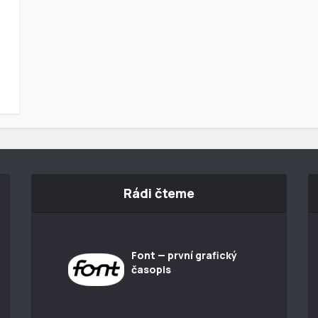
Rádi čteme
Font — první grafický
časopis