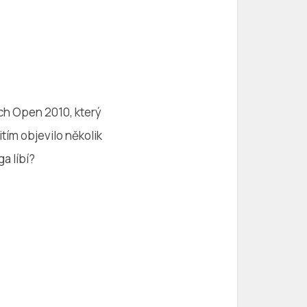
ch Open 2010, který
tím objevilo několik
a líbí?