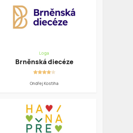
Loga
Brněnská diecéze
Ondřej Kostiha