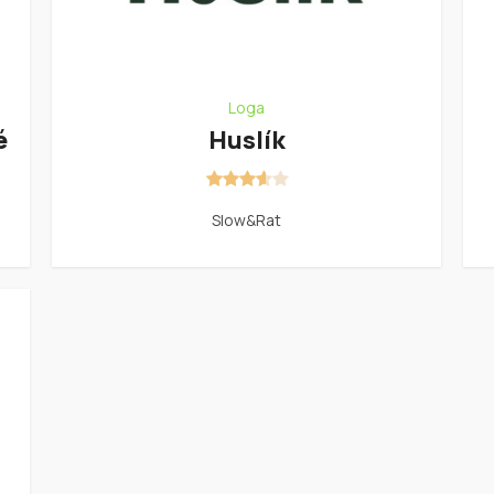
Loga
é
Huslík
Slow&Rat