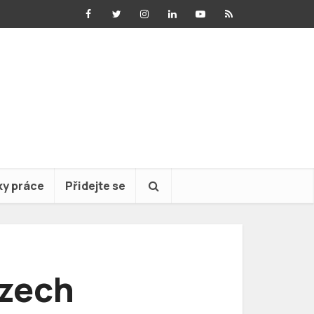
ky práce
Přidejte se
Czech