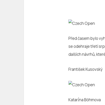
Před časem bylo vyh
se odehraje třetí sr
dalších návrhů, kter
František Kusovský
Katarí́na Böhmova