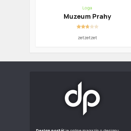
Loga
Muzeum Prahy
zetzetzet
Design portál
je online magazín o designu.