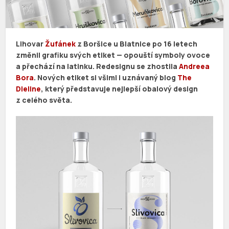
Lihovar
Žufánek
z Boršice u Blatnice po 16 letech
změnil grafiku svých etiket — opouští symboly ovoce
a přechází na latinku. Redesignu se zhostila
Andreea
Bora
. Nových etiket si všiml i uznávaný blog
The
Dieline
, který představuje nejlepší obalový design
z celého světa.