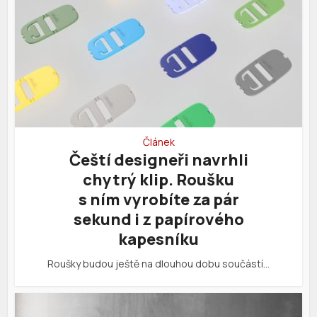
Článek
Čeští designeři navrhli
chytrý klip. Roušku
s ním vyrobíte za pár
sekund i z papírového
kapesníku
Roušky budou ještě na dlouhou dobu součástí…