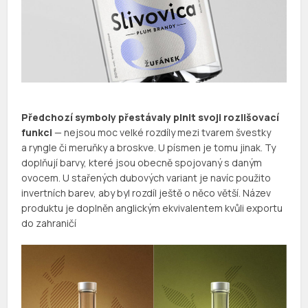
Předchozí symboly přestávaly plnit svoji rozlišovací
funkci
— nejsou moc velké rozdíly mezi tvarem švestky
a ryngle či meruňky a broskve. U písmen je tomu jinak. Ty
doplňují barvy, které jsou obecně spojovaný s daným
ovocem. U stařených dubových variant je navíc použito
invertních barev, aby byl rozdíl ještě o něco větší. Název
produktu je doplněn anglickým ekvivalentem kvůli exportu
do zahraničí