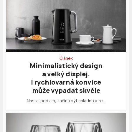
Článek
Minimalistický design
a velký displej.
I rychlovarná konvice
může vypadat skvěle
Nastal podzim, začíná být chladno a ze…