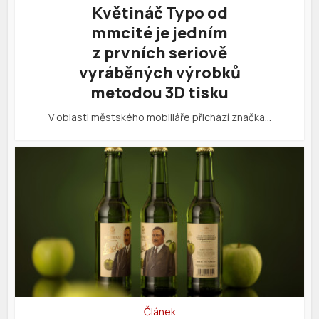
Květináč Typo od
mmcité je jedním
z prvních seriově
vyráběných výrobků
metodou 3D tisku
V oblasti městského mobiliáře přichází značka…
Článek