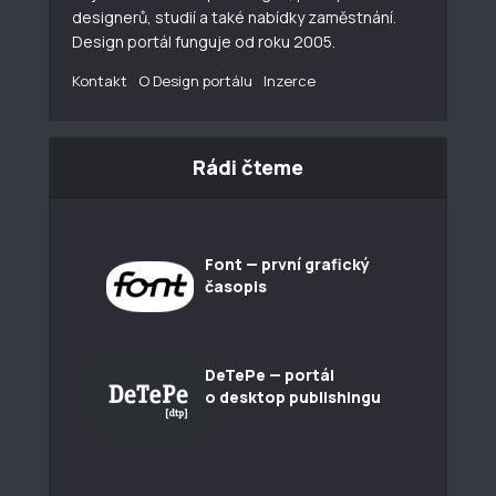
designerů, studií a také nabídky zaměstnání.
Design portál funguje od roku 2005.
Kontakt
O Design portálu
Inzerce
Rádi čteme
Font — první grafický
časopis
DeTePe — portál
o desktop publishingu