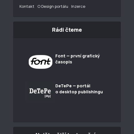
Kontakt
O Design portálu
Inzerce
Rádi čteme
Font — první grafický
časopis
DeTePe — portál
o desktop publishingu