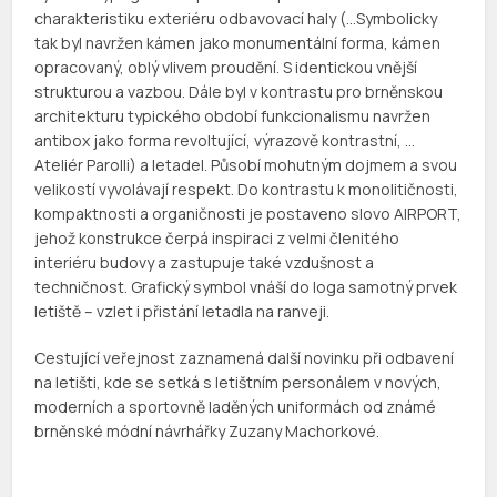
charakteristiku exteriéru odbavovací haly (…Symbolicky
tak byl navržen kámen jako monumentální forma, kámen
opracovaný, oblý vlivem proudění. S identickou vnější
strukturou a vazbou. Dále byl v kontrastu pro brněnskou
architekturu typického období funkcionalismu navržen
antibox jako forma revoltující, výrazově kontrastní, …
Ateliér Parolli) a letadel. Působí mohutným dojmem a svou
velikostí vyvolávají respekt. Do kontrastu k monolitičnosti,
kompaktnosti a organičnosti je postaveno slovo AIRPORT,
jehož konstrukce čerpá inspiraci z velmi členitého
interiéru budovy a zastupuje také vzdušnost a
techničnost. Grafický symbol vnáší do loga samotný prvek
letiště – vzlet i přistání letadla na ranveji.
Cestující veřejnost zaznamená další novinku při odbavení
na letišti, kde se setká s letištním personálem v nových,
moderních a sportovně laděných uniformách od známé
brněnské módní návrhářky Zuzany Machorkové.