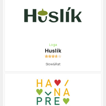
Loga
Huslík
Slow&Rat