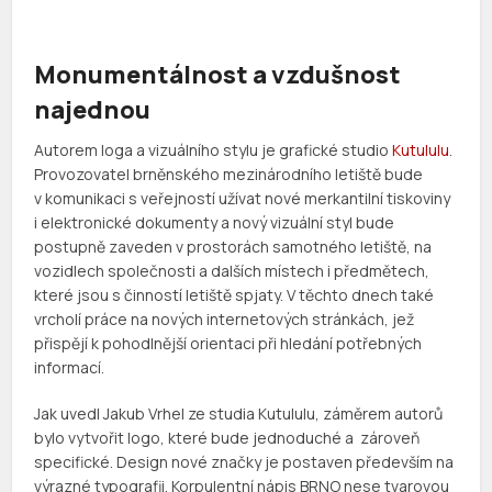
Monumentálnost a vzdušnost
najednou
Autorem loga a vizuálního stylu je grafické studio
Kutululu
.
Provozovatel brněnského mezinárodního letiště bude
v komunikaci s veřejností užívat nové merkantilní tiskoviny
i elektronické dokumenty a nový vizuální styl bude
postupně zaveden v prostorách samotného letiště, na
vozidlech společnosti a dalších místech i předmětech,
které jsou s činností letiště spjaty. V těchto dnech také
vrcholí práce na nových internetových stránkách, jež
přispějí k pohodlnější orientaci při hledání potřebných
informací.
Jak uvedl Jakub Vrhel ze studia Kutululu, záměrem autorů
bylo vytvořit logo, které bude jednoduché a zároveň
specifické. Design nové značky je postaven především na
výrazné typografii. Korpulentní nápis BRNO nese tvarovou