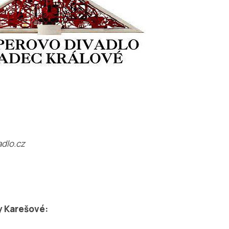
adlo.cz
y Karešové: