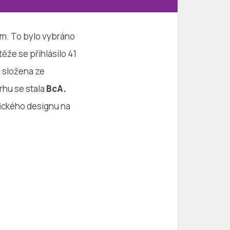
m. To bylo vybráno
ěže se přihlásilo 41
a složena ze
rhu se stala
BcA.
fického designu na