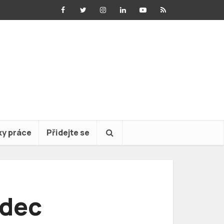
ky práce
Přidejte se
adec