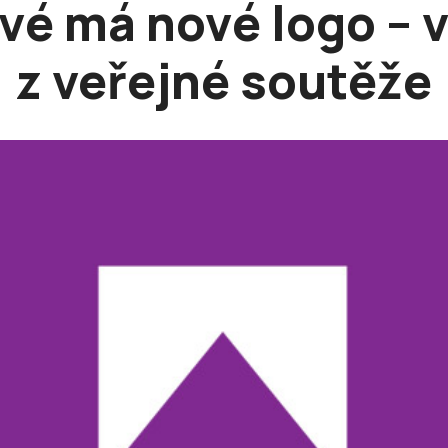
vé má nové logo – 
z veřejné soutěže