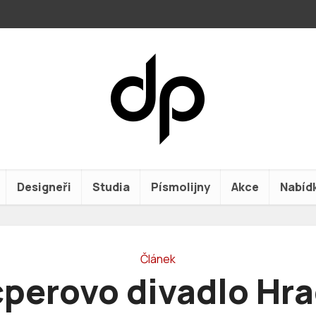
Designeři
Studia
Písmolijny
Akce
Nabíd
Článek
cperovo divadlo Hr