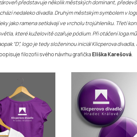
zároveň představuje několik městských dominant, předevší
achází nedaleko divadla. Druhým městským symbolem v logu
 řeky jako ramena setkávají ve vrcholu trojúhleníku. Třetí k
 světla, které kuželovitě ozařuje pódium. Při otáčení loga m
opak “D”, logo je tedy složeninou iniciál Klicperova divadla,
popisuje filozofii svého návrhu grafička
Eliška Karešová
.