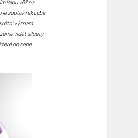
m Bílou věž na
 je soutok řek Labe
onkrétní význam
ůžeme vidět siluety
 které do sebe