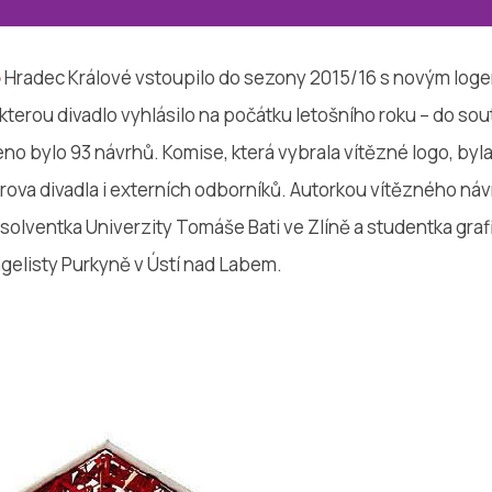
o
Hradec Králové vstoupilo do sezony 2015/16 s novým loge
kterou divadlo vyhlásilo na počátku letošního roku – do sout
no bylo 93 návrhů. Komise, která vybrala vítězné logo, byl
ova divadla i externích odborníků. Autorkou vítězného náv
bsolventka Univerzity Tomáše Bati ve Zlíně a studentka gra
gelisty Purkyně v Ústí nad Labem.