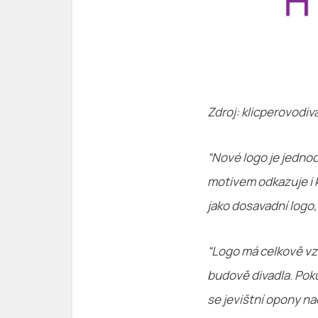
Zdroj: klicperovodiv
“Nové logo je jednod
motivem odkazuje i k
jako dosavadní logo,
“Logo má celkově vzh
budově divadla. Poku
se jevištní opony n