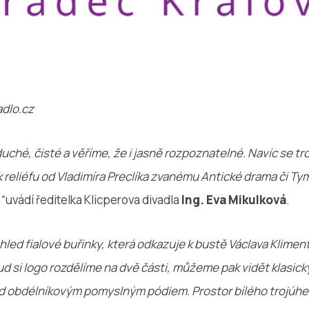
adlo.cz
uché, čisté a věříme, že i jasně rozpoznatelné. Navíc se t
 reliéfu od Vladimíra Preclíka zvanému Antické drama či Ty
”
uvádí ředitelka Klicperova divadla
Ing. Eva Mikulková
.
led fialové buřinky, která odkazuje k bustě Václava Kliment
d si logo rozdělíme na dvě části, můžeme pak vidět klasick
ad obdélníkovým pomyslným pódiem. Prostor bílého trojúhe