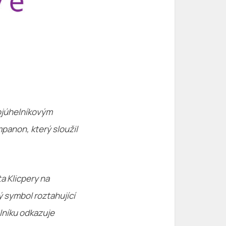
rojúhelníkovým
mpanon, který sloužil
a Klicpery na
ý symbol roztahující
lníku odkazuje