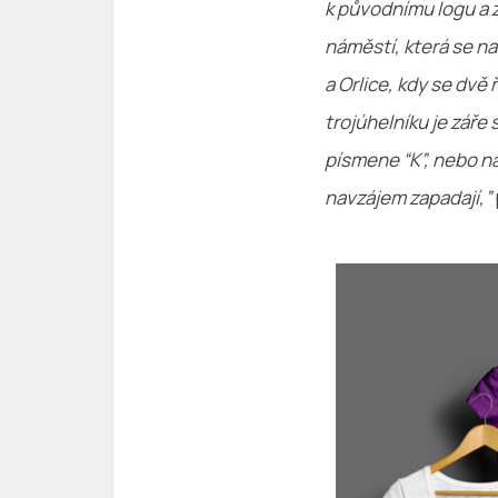
k původnímu logu a 
náměstí, která se n
a Orlice, kdy se dvě
trojúhelníku je záře
písmene “K”, nebo na
navzájem zapadají,”