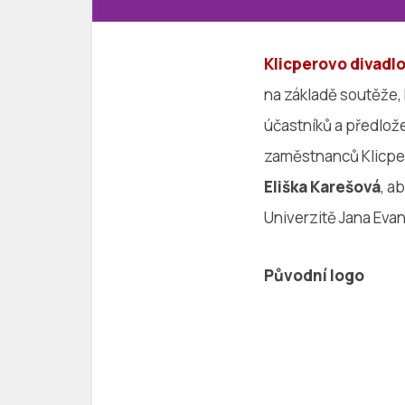
Klicperovo divadl
na základě soutěže, 
účastníků a předlože
zaměstnanců Klicper
Eliška Karešová
, a
Univerzitě Jana Evan
Původní logo