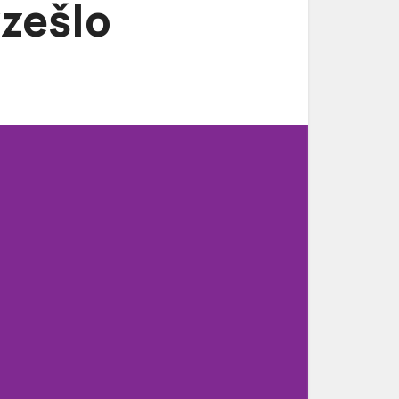
vzešlo