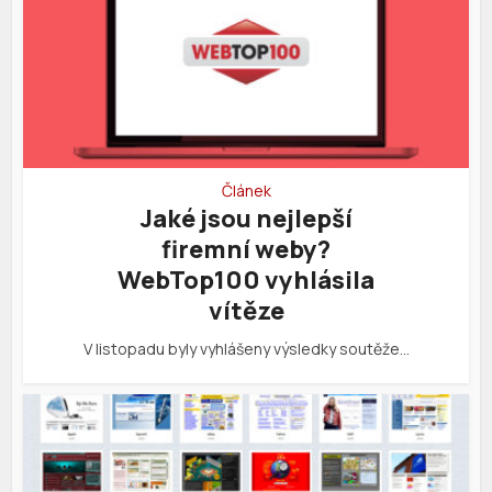
Článek
Jaké jsou nejlepší
firemní weby?
WebTop100 vyhlásila
vítěze
V listopadu byly vyhlášeny výsledky soutěže…