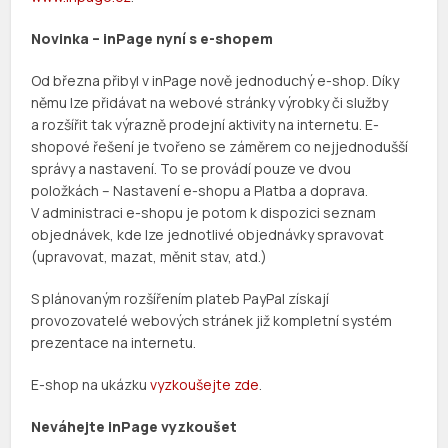
Novinka – inPage nyní s e-shopem
Od března přibyl v inPage nově jednoduchý e-shop. Díky
němu lze přidávat na webové stránky výrobky či služby
a rozšířit tak výrazně prodejní aktivity na internetu. E-
shopové řešení je tvořeno se záměrem co nejjednodušší
správy a nastavení. To se provádí pouze ve dvou
položkách – Nastavení e-shopu a Platba a doprava.
V administraci e-shopu je potom k dispozici seznam
objednávek, kde lze jednotlivé objednávky spravovat
(upravovat, mazat, měnit stav, atd.)
S plánovaným rozšířením plateb PayPal získají
provozovatelé webových stránek již kompletní systém
prezentace na internetu.
E-shop na ukázku
vyzkoušejte zde
.
Neváhejte inPage vyzkoušet