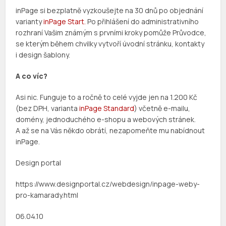
inPage si bezplatně vyzkoušejte na 30 dnů po objednání
varianty
inPage Start.
Po přihlášení do administrativního
rozhraní Vašim známým s prvními kroky pomůže Průvodce,
se kterým během chvilky vytvoří úvodní stránku, kontakty
i design šablony.
A co víc?
Asi nic. Funguje to a ročně to celé vyjde jen na 1.200 Kč
(bez DPH, varianta
inPage Standard
) včetně e-mailu,
domény, jednoduchého e-shopu a webových stránek.
A až se na Vás někdo obrátí, nezapomeňte mu nabídnout
inPage.
Design portal
https://www.designportal.cz/webdesign/inpage-weby-
pro-kamarady.html
06.04.10