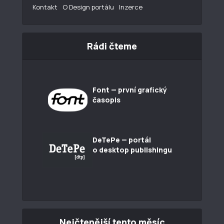
Kontakt
O Design portálu
Inzerce
Rádi čteme
Font — první grafický
časopis
DeTePe — portál
o desktop publishingu
Nejčtenější tento měsíc