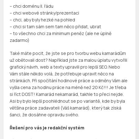
– chci doménu II. řádu
– chci webové stránky/prezentaci
– chci, aby byly hezké na pohled
– chci si tam sám sem tam něco přidat, ubrat
– to všechno chci za minimum peněz (ale ne úplně
zadarmo)
Také máte pocit, že jste se pro tvorbu webu kamarádům
už obětovali dost? Například jste za malou úplatu vytvořili
grafický návrh, web a texty upravili pro lepší SEO. Nebo
Vám stále někdo volá, že potřebuje upravit něco na
stránkách. Při spočítání hodinové práce a odměny Vám ale
vyšla cena za hodinu práce na méně než 20 Kč!!! Je třeba
si říct DOST! Kamarád nekamarád, takhle to přeci nejde.
Asi by bylo lepší poohlédnout se po variantě, kde by byla
většina práce zadavateli (Váš kamarád), který tak získá
šanci, že dosáhne opravdu svého.
Řešení pro vás je redakční systém