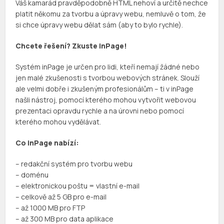
Váš kamarád pravděpodobně HTML nehoví a určitě nechce
platit někomu za tvorbu a úpravy webu, nemluvě o tom, že
si chce úpravy webu dělat sám (aby to bylo rychle).
Chcete řešení? Zkuste inPage!
Systém inPage je určen pro lidi, kteří nemají žádné nebo
jen malé zkušenosti s tvorbou webových stránek. Slouží
ale velmi dobře i zkušeným profesionálům – ti v inPage
našli nástroj, pomocí kterého mohou vytvořit webovou
prezentaci opravdu rychle a na úrovni nebo pomocí
kterého mohou vydělávat.
Co inPage nabízí:
– redakční systém pro tvorbu webu
– doménu
– elektronickou poštu = vlastní e-mail
– celkově až 5 GB pro e-mail
– až 1000 MB pro FTP
– až 300 MB pro data aplikace