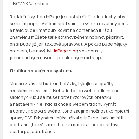
– NOVINKA: e-shop
Redakční systém inPage je dostatečně jednoduchý, aby
se s ním popral Váš kamarád sám. To vše za rozumný peníz
a navíc bude umět publikovat na doménách II. řádu.
Známému můžete také stránky během hodinky připravit,
on si bude již jen textově upravovat. A pokud bude nějaký
problém, lze navštívit
inPage blog
se spousty
jednoduchých návodů, přehledných rad a tipů.
Grafika redakčního systému
Mnoho z vás asi bude mít otázky, týkající se grafiky
redakčních systémů. Nebude to jen web podle nudné
šablony? Budu se muset držet vzorových obrázků
a nastavení? Ne! Kdo si chce s webem trochu vyhrát
a upravit ho podle svého, toho zaujme možnost kompletní
úpravy CSS. Díky němu může uživatel inPage jinak umístit
postranní „boxy“, změnit barvu nadpisů, nebo nastavit
vlastní pozadí stránek.