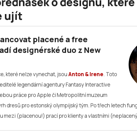
přednášek o designu, které 
 ujít
lancovat placené a free
radí designérské duo z New
, které nelze vynechat, jsou
Anton & Irene
. Toto
ředitelé legendární agentury Fantasy Interactive
sebou práce pro Apple či Metropolitní muzeum
h dresů pro estonský olympijský tým. Po třech letech fungo
mezi (placenou!) prací pro klienty a vlastními (neplacený