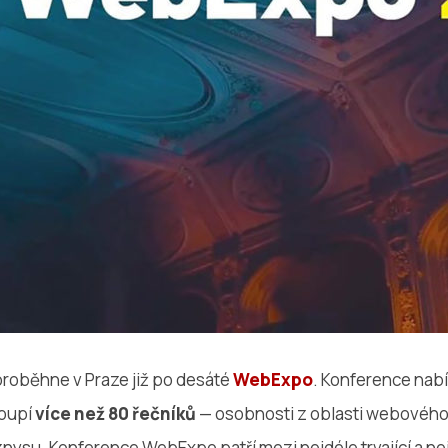
roběhne v Praze již po desáté
WebExpo
. Konference nab
toupí
více než 80 řečníků
— osobnosti z oblasti webového 
nysu. Konference WebExpo patří mezi nejdéle trvající a ne