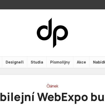
Designeři
Studia
Písmolijny
Akce
Nabíd
Článek
bilejní WebExpo b