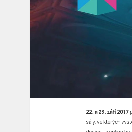
22. a 23. září 2017
p
sály, ve kterých vys
designu a online byz