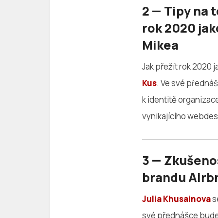
2 — Tipy na t
rok 2020 ja
Mikea
Jak přežít rok 2020
Kus
. Ve své přednáš
k identitě organizace
vynikajícího webdes
3 — Zkušeno
brandu Airbn
Julia Khusainova
s
své přednášce bude