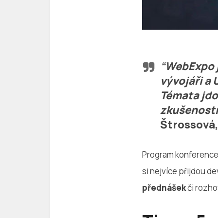
“WebExpo j
vývojáři a
Témata jdo
zkušeností 
Štrossová
Program konference j
si nejvíce přijdou d
přednášek
či rozho