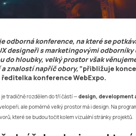
e odborná konference, na které se potkáv
 UX designeři s marketingovými odborníky č
u do hloubky, velký prostor však věnujem
a znalostí napříč obory,”
přibližuje konc
, ředitelka konference WebExpo.
e tradičně rozdělen do tří částí —
design, development 
evelopeři, ale poměrně velký prostor má i design. Na progra
vorů, které se budou točit kolem vizuální stránky projektů.