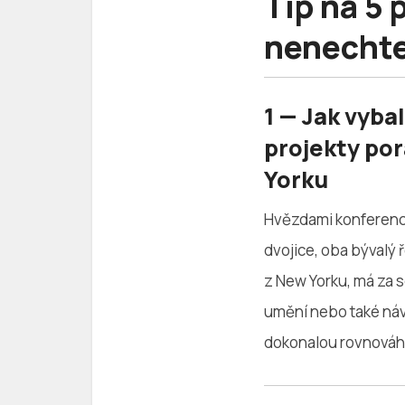
Tip na 5 
nenechte
1 — Jak vyba
projekty po
Yorku
Hvězdami konference
dvojice, oba bývalý 
z New Yorku, má za 
umění nebo také návr
dokonalou rovnováhu 