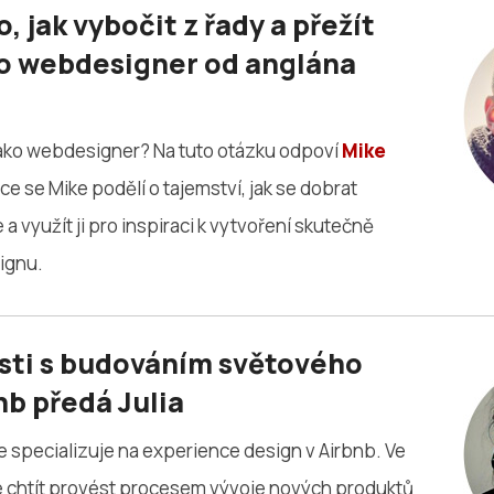
o, jak vybočit z řady a přežít
ko webdesigner od anglána
 jako webdesigner? Na tuto otázku odpoví
Mike
ce se Mike podělí o tajemství, jak se dobrat
 a využít ji pro inspiraci k vytvoření skutečně
ignu.
sti s budováním světového
b předá Julia
e specializuje na experience design v Airbnb. Ve
 chtít provést procesem vývoje nových produktů