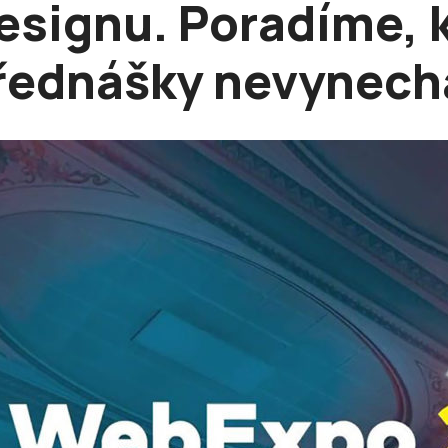
designu. Poradíme, 
řednášky nevynech