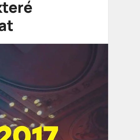
které
at