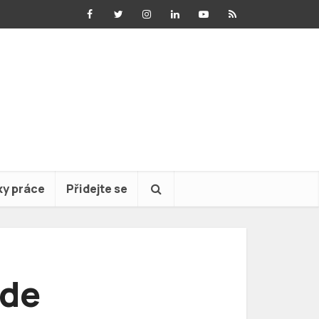
ky práce
Přidejte se
ude