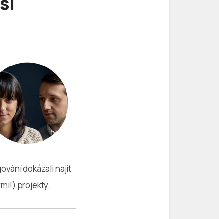
si
vání dokázali najít
mi!) projekty.