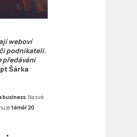
ají weboví
i podnikateli.
e předávání
ept
Šárka
a business
. Na své
mu je
téměř 20