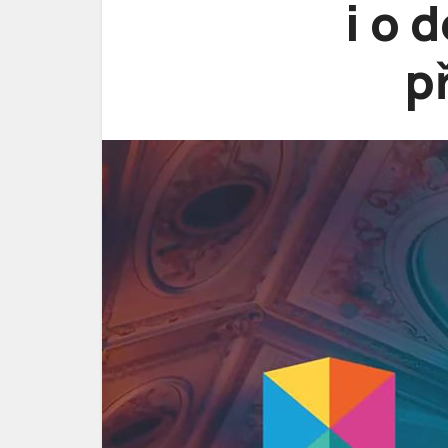
i o 
p