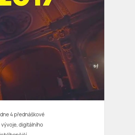
ídne 4 přednáškové
vývoje, digitálního
joblíbenější