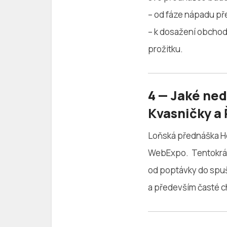
– od fáze nápadu pře
– k dosažení obchodn
prožitku.
4 — Jaké ned
Kvasničky a
Loňská přednáška Ho
WebExpo. Tentokrá
od poptávky do spušt
a především časté c