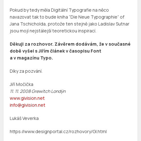
Pokud by tedy měla Digitální Typografie na něco
navazovat tak to bude kniha “Die Neue Typographie” of
Jana Tschicholda, protože ten stejně jako Ladislav Sutnar
jsou mojí nejstálejší teoretickou inspirací.
Děkuji za rozhovor. Závěrem dodávám, že v současné
době vyšel s Jiřím článek v časopisu Font
a v magazínu Typo.
Díky za pozvání.
Jiří Močička
11. 11. 2008 Grewitch Londýn
www.givision.net
info@givision.net
Lukáš Veverka
https://www.designportal.cz/rozhovory/GI.html