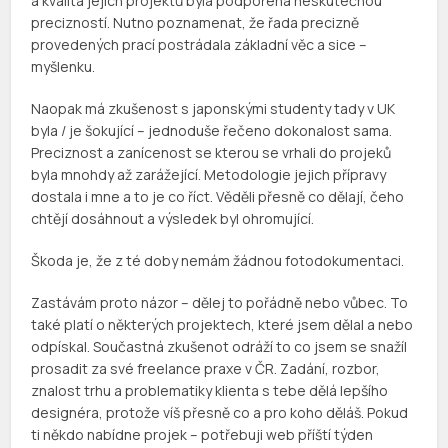
a kvalita jejich projektů byla podpořena neskutečnou
precizností. Nutno poznamenat, že řada precizně
provedených prací postrádala základní věc a sice –
myšlenku.
Naopak má zkušenost s japonskými studenty tady v UK
byla / je šokující – jednoduše řečeno dokonalost sama.
Preciznost a zanícenost se kterou se vrhali do projeků
byla mnohdy až zarážející. Metodologie jejich přípravy
dostala i mne a to je co říct. Věděli přesně co dělají, čeho
chtějí dosáhnout a výsledek byl ohromující.
Škoda je, že z té doby nemám žádnou fotodokumentaci.
Zastávám proto názor – dělej to pořádně nebo vůbec. To
také platí o některých projektech, které jsem dělal a nebo
odpískal. Součastná zkušenot odráží to co jsem se snažíl
prosadit za své freelance praxe v ČR. Zadání, rozbor,
znalost trhu a problematiky klienta s tebe dělá lepšího
designéra, protože víš přesně co a pro koho děláš. Pokud
ti někdo nabídne projek – potřebuji web příští týden