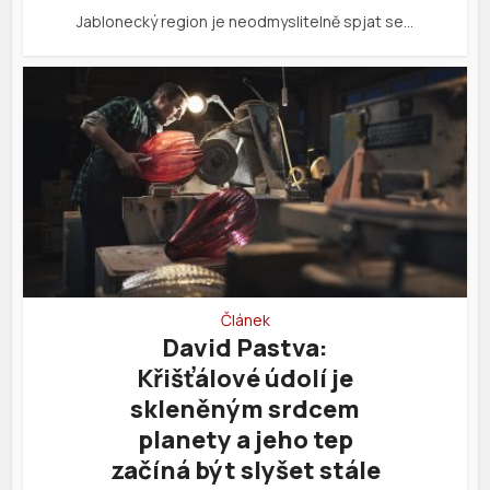
Jablonecký region je neodmyslitelně spjat se…
Článek
David Pastva:
Křišťálové údolí je
skleněným srdcem
planety a jeho tep
začíná být slyšet stále