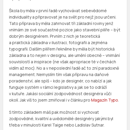
Škola by měla v první řadě vychovávat sebevědomé
individuality a připravovat je na svět pro nejž jsou určeni.
Tato příprava by měla zahrnovat tři základní roviny jenž
vnímám ze své součastné pozice jako stavební pilíře – být
dobrým designérem. Prvním z nich je teoretická
a praktická základna v ilustraci, fotografii a zejména
typografii. Dalším pilířem řekněne by měla být historická
základna a to nejen v designu, ale umění obecně – vnimání
souvislostí a inspirace (ne však apropriace té v čechách
vidím až moc). No a v neposlední řadě ač to zní paradoxně
management. Nemyslím tím však přípravu na daňové
poradenství, ale spíš – kdo je designér, co nabízí a jak
funguje systém v rámci legislativy a jak se to odráží
v kutuře. Jakási sociální zodpovědnost designéra vůči
okolí. Jak víš to jsem zmiňoval i v článku pro
Magazín Typo
.
S tímto základem máš pak možnost si vychovat
zodpovědné, kvalitní a uvědomělé designéry jakými byl
třeba v minulosti Karel Taige nebo Ladislav Sutnar.