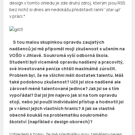
design v tomto ohledu je zde druhý zdroj, kterým jsou RSS
bez nichž si dnes ani nedokážu představit ranní “
star up
”
v práci.*
S tou malou skupinkou opravdu zaujatých
nadšenců jsi mě připoměl moji zkušenost s učením na
VOŠG v Jihlavě. Soukromá vyší odborná škola.
Studenti byli víceméně opravdu nadšený a pracovitý,
své investované peníze chtěli maximálně zúročit.
Problem byl, že ne všichni měli dostatek talentu. Máš
také podobnou zkušenost? Učil jsi sice nadšené ale
zároveň méně talentované jedince? Jak jsi se s tím
vypořádal? Dal jsi jim najevo jak si na tom opravdu
stojí, nebo jsi použil individuální přístup a hodnotil jsi
je v rámci jejich vlastních hranic? A jak se vlastně
obecně koukáš na problematiku soukromého
školství (například v design oborech)?
Vzhledem k tomu, že mé přednášky jsou zaměřeny nejen