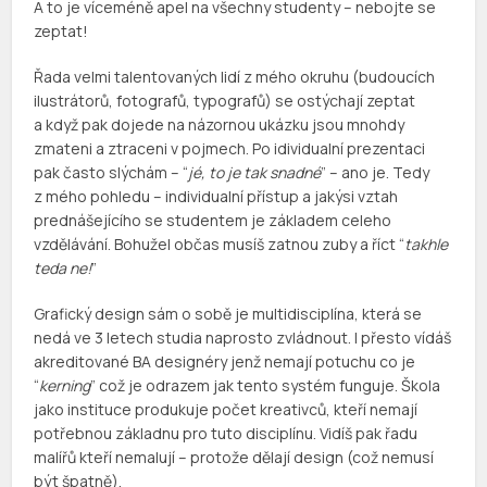
A to je víceméně apel na všechny studenty – nebojte se
zeptat!
Řada velmi talentovaných lidí z mého okruhu (budoucích
ilustrátorů, fotografů, typografů) se ostýchají zeptat
a když pak dojede na názornou ukázku jsou mnohdy
zmateni a ztraceni v pojmech. Po idividualní prezentaci
pak často slýchám – “
jé, to je tak snadné
” – ano je. Tedy
z mého pohledu – individualní přístup a jakýsi vztah
prednášejícího se studentem je základem celeho
vzdělávání. Bohužel občas musíš zatnou zuby a říct “
takhle
teda ne!
”
Grafický design sám o sobě je multidisciplína, která se
nedá ve 3 letech studia naprosto zvládnout. I přesto vídáš
akreditované BA designéry jenž nemají potuchu co je
“
kerning
” což je odrazem jak tento systém funguje. Škola
jako instituce produkuje počet kreativců, kteří nemají
potřebnou základnu pro tuto disciplínu. Vidíš pak řadu
malířů kteří nemalují – protože dělají design (což nemusí
být špatně).