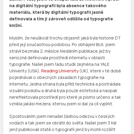
na digitální typografii byla absence takového
materiálu, která by digitální typografii jasně
definovala a tím ji zároveň odlišila od typografie
knižní.
Myslím, že neuškodí trochu objasnit jaká byla historie DT
před její součastnou podobou. Po obhájení BcA. jsem
strávil bezmála 2. měsíce hledáním publikace jež by
seriozně definovala prostředí internetu v oblasti
typografie. Našel jsem řadu studií zejména na YALE
Univerity (USA),
Reading University
(UK), které v té době
pojednávali o obecných zásadách typografie na
internetu. Jedna strana byla příliš technická a postrádala
vizuální podobu a druhá byla pouze estetická a naopak
nereflektovala prostředí pro které je písmo určeno a tak
vznikla jakási mezera, kterou jsem si dal za cíl vyplnit.
S politováním jsem nenašel žádnou odezvu v českých
vodách a tak jsem se obrátil do světa. Našel jsem 3 lidi
jenž publikovali statě o typografii jenž by mohli rozšířit