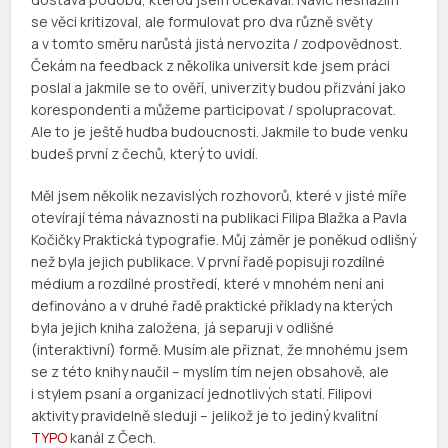
se věci kritizoval, ale formulovat pro dva různě světy
a v tomto směru narůstá jistá nervozita / zodpovědnost.
Čekám na feedback z několika universit kde jsem práci
poslal a jakmile se to ověří, univerzity budou přizvání jako
korespondenti a můžeme participovat / spolupracovat.
Ale to je ještě hudba budoucnosti. Jakmile to bude venku
budeš první z čechů, který to uvidí.
Měl jsem několik nezavislých rozhovorů, které v jisté míře
otevírají téma návaznosti na publikaci Filipa Blažka a Pavla
Kočičky Praktická typografie. Můj záměr je poněkud odlišný
než byla jejich publikace. V první řadě popisuji rozdílné
médium a rozdílné prostředí, které v mnohém není ani
definováno a v druhé řadě praktické příklady na kterých
byla jejich kniha založena, já separuji v odlišné
(interaktivní) formě. Musím ale přiznat, že mnohému jsem
se z této knihy naučil – myslím tím nejen obsahově, ale
i stylem psaní a organizací jednotlivých statí. Filipovi
aktivity pravidelně sleduji – jelikož je to jediný kvalitní
TYPO
kanál z Čech.