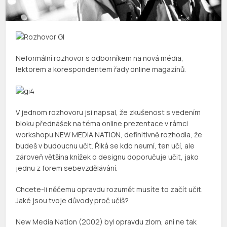
Neformální rozhovor s odborníkem na nová média,
lektorem a korespondentem řady online magazínů.
V jednom rozhovoru jsi napsal, že zkušenost s vedením
bloku přednášek na téma online prezentace v rámci
workshopu NEW MEDIA NATION, definitivně rozhodla, že
budeš v budoucnu učit. Řiká se kdo neumí, ten učí, ale
zároveň většina knížek o designu doporučuje učit, jako
jednu z forem sebevzdělávání.
Chcete-li něčemu opravdu rozumět musíte to začít učit.
Jaké jsou tvoje důvody proč učíš?
New Media Nation (2002) byl opravdu zlom, ani ne tak