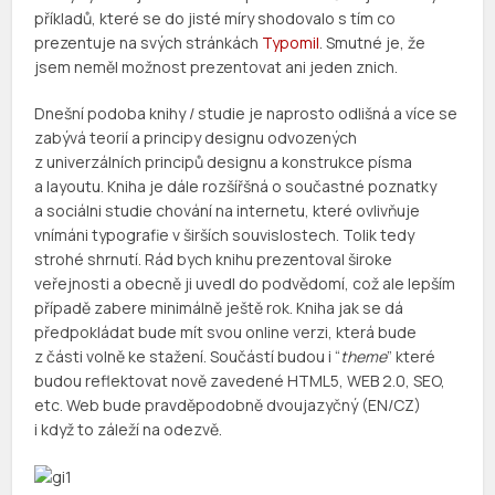
příkladů, které se do jisté míry shodovalo s tím co
prezentuje na svých stránkách
Typomil
. Smutné je, že
jsem neměl možnost prezentovat ani jeden znich.
Dnešní podoba knihy / studie je naprosto odlišná a více se
zabývá teorií a principy designu odvozených
z univerzálních principů designu a konstrukce písma
a layoutu. Kniha je dále rozšířšná o součastné poznatky
a sociálni studie chování na internetu, které ovlivňuje
vnímáni typografie v širších souvislostech. Tolik tedy
strohé shrnutí. Rád bych knihu prezentoval široke
veřejnosti a obecně ji uvedl do podvědomí, což ale lepším
případě zabere minimálně ještě rok. Kniha jak se dá
předpokládat bude mít svou online verzi, která bude
z části volně ke stažení. Součástí budou i “
theme
” které
budou reflektovat nově zavedené HTML5, WEB 2.0, SEO,
etc. Web bude pravděpodobně dvoujazyčný (EN/CZ)
i když to záleží na odezvě.