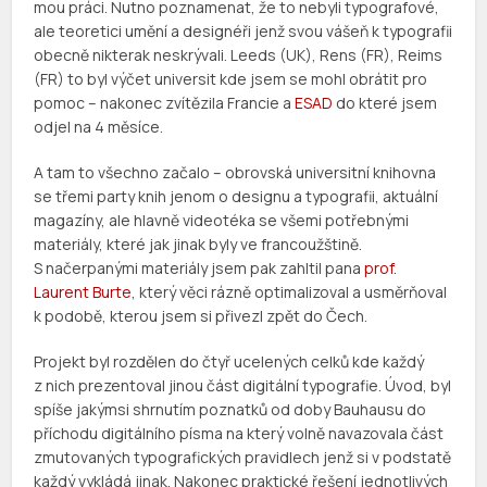
mou práci. Nutno poznamenat, že to nebyli typografové,
ale teoretici umění a designéři jenž svou vášeň k typografii
obecně nikterak neskrývali. Leeds (UK), Rens (FR), Reims
(FR) to byl výčet universit kde jsem se mohl obrátit pro
pomoc – nakonec zvítězila Francie a
ESAD
do které jsem
odjel na 4 měsíce.
A tam to všechno začalo – obrovská universitní knihovna
se třemi party knih jenom o designu a typografii, aktuální
magazíny, ale hlavně videotéka se všemi potřebnými
materiály, které jak jinak byly ve francoužštině.
S načerpanými materiály jsem pak zahltil pana
prof.
Laurent Burte
, který věci rázně optimalizoval a usměrňoval
k podobě, kterou jsem si přivezl zpět do Čech.
Projekt byl rozdělen do čtyř ucelených celků kde každý
z nich prezentoval jinou část digitální typografie. Úvod, byl
spíše jakýmsi shrnutím poznatků od doby Bauhausu do
příchodu digitálního písma na který volně navazovala část
zmutovaných typografických pravidlech jenž si v podstatě
každý vykládá jinak. Nakonec praktické řešení jednotlivých