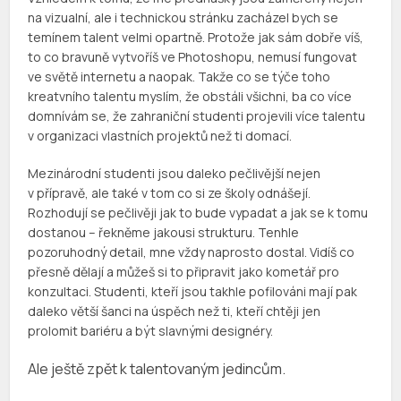
na vizualní, ale i technickou stránku zacházel bych se
temínem talent velmi opartně. Protože jak sám dobře víš,
to co bravuně vytvoříš ve Photoshopu, nemusí fungovat
ve světě internetu a naopak. Takže co se týče toho
kreatvního talentu myslím, že obstáli všichni, ba co více
domnívám se, že zahraniční studenti projevili více talentu
v organizaci vlastních projektů než ti domací.
Mezinárodní studenti jsou daleko pečlivější nejen
v přípravě, ale také v tom co si ze školy odnášejí.
Rozhodují se pečlivěji jak to bude vypadat a jak se k tomu
dostanou – řekněme jakousi strukturu. Tenhle
pozoruhodný detail, mne vždy naprosto dostal. Vidíš co
přesně dělají a můžeš si to připravit jako kometář pro
konzultaci. Studenti, kteří jsou takhle pofilováni mají pak
daleko větší šanci na úspěch než ti, kteří chtěji jen
prolomit bariéru a být slavnými designéry.
Ale ještě zpět k talentovaným jedincům.