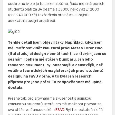
soukromé škole je to celkem běžné. Řada mezinárodních
studentů platí za BA bezmála £8000 někdy az £12000
(cca 240 000 Kč) takže škola pro ně musí zajistit
adekvátní studijní prostředí.
Tenhle detail jsem objevil taky. Například, když jsem
měl možnost vidět klauzurní práci Matea Lorenziho
(ital studující design v benátkách), se kterým jsem se
seznámil během mé stáže v Dumbaru. Jen jeho
research dokument, byl obsahlejší a celistvější, než
vetšina teoretických magisterských prací studentů
designu na FaVU v brně. A to byla jen research,
příprava pro jeho práci. Ta zodpovědnost mě uplně
dostala.
Přesně tak, pro srovnání má skušenost s asijskou
komunitou studentů, které jem měl možnost poznat za
své stáže ve francouzském
ESAD
. Byli to neskuteční dříči