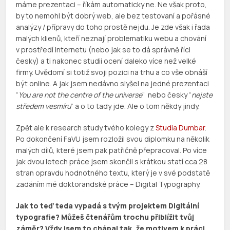
máme prezentaci – říkám automaticky ne. Ne však proto,
by to nemohl být dobrý web, ale bez testovaní a pořásné
analýzy / přípravy do toho prostě nejdu. Je zde však i řada
malých klienů, kteří neznají problematiku webu a chování
v prostředí internetu (nebo jak se to dá správně říci
česky) a ti nakonec studii ocení daleko více než velké
firmy. Uvědomí si totiž svoji pozici na trhu a co vše obnáší
být online. A jak jsem nedávno slyšel na jedné prezentaci
“
You are not the centre of the universe
” nebo česky “
nejste
středem vesmíru
” a o to tady jde. Ale o tom někdy jindy.
Zpět ale k research study tvého kolegy z
Studia Dumbar
.
Po dokončení FaVU jsem rozložil svou diplomku na několik
malých dílů, které jsem pak patřičně přepracoval. Po více
jak dvou letech práce jsem skončil s krátkou statí cca 28
stran opravdu hodnotného textu, který je v své podstatě
zadáním mé doktorandské práce – Digital Typography.
Jak to teď teda vypadá s tvým projektem Digitální
typografie? Můžeš čtenářům trochu přiblížit tvůj
záměr? Vždy jsem to chápal tak, že motivem k práci