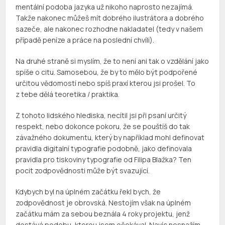
mentální podoba jazyka už nikoho naprosto nezajímá.
Takže nakonec můžeš mít dobrého ilustrátora a dobrého
sazeče, ale nakonec rozhodne nakladatel (tedy v našem
případě peníze a práce na poslední chvíli).
Na druhé straně si myslím, že to není ani tak o vzdělání jako
spíše o citu. Samosebou, že by to mělo být podpořené
určitou vědomostí nebo spíš praxí kterou jsi prošel. To
z tebe dělá teoretika / praktika.
Z tohoto lidského hlediska, necítil jsi při psaní určitý
respekt, nebo dokonce pokoru, že se pouštíš do tak
závažného dokumentu, který by například mohl definovat
pravidla digitalní typografie podobně, jako definovala
pravidla pro tiskoviny typografie od Filipa Blažka? Ten
pocit zodpovědnosti může být svazující.
Kdybych byl na úplném začátku řekl bych, že
zodpovědnost je obrovská. Nestojím však na úplném
začátku mám za sebou beznála 4 roky projektu, jenž
dostává podobu, kterou jsem očekával. Navíc nesnažím