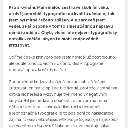
Pro srovnání. Mám malou sestru ve školním věku,
a když jsem viděl typografickou kvalitu učebnic, tak
jsem byl mírně řečeno zděšen. Ale zároveň jsem
věděl, že já osobně v tomto směru žádnou nápravu
nemůžu udělat. Chyby vidím, ale nejsem typograficky
natolik vzdělán, abych to mohl zodpovědně
kritizovat.
Upříme české knihy pro děti jsem neviděl už dost dlouho,
ale podle toho co vidím v UK je to děs – typografie
dostává opravdu někdy na frak.
Zodpovědně kritizovat můžeš, pokud nabízíš řešení.
Kritizovat jen tak je spíš ke tvé škodě, protože vlastně tvá
kritika nic neřeší a vyzdvihuje tvé jméno v negativním
smyslu. Byl jse nedávno součástí rozhovoru na téma
dětská literatura – zahrnující ilustraci a typografii
a jednoznačně typografie je to poslední co nakladatele
zajímá. “
Times nebo Baskerville ono je to jedno je to pro děti
a nemusíme to kupovat!
” Nakonec to, že existuje jakási