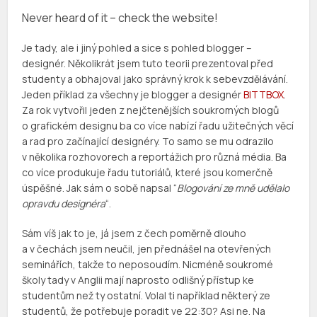
Never heard of it – check the website!
Je tady, ale i jiný pohled a sice s pohled blogger –
designér. Několikrát jsem tuto teorii prezentoval před
studenty a obhajoval jako správný krok k sebevzdělávání.
Jeden příklad za všechny je blogger a designér
BITTBOX
.
Za rok vytvořil jeden z nejčtenějších soukromých blogů
o grafickém designu ba co více nabízí řadu užitečných věcí
a rad pro začínající designéry. To samo se mu odrazilo
v několika rozhovorech a reportážich pro různá média. Ba
co více produkuje řadu tutoriálů, které jsou komerčně
úspěšné. Jak sám o sobě napsal “
Blogování ze mně udělalo
opravdu designéra
“.
Sám víš jak to je, já jsem z čech poměrně dlouho
a v čechách jsem neučil, jen přednášel na otevřených
seminářích, takže to neposoudím. Nicméně soukromé
školy tady v Anglii mají naprosto odlišný přístup ke
studentům než ty ostatní. Volal ti například některý ze
studentů, že potřebuje poradit ve 22:30? Asi ne. Na