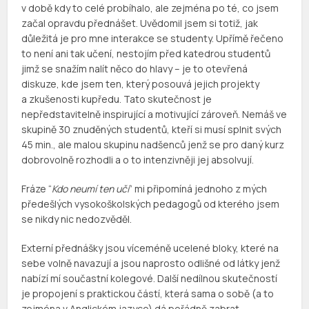
v době kdy to celé probíhalo, ale zejména po té, co jsem
začal opravdu přednášet. Uvědomil jsem si totiž, jak
důležitá je pro mne interakce se studenty. Upřímě řečeno
to není ani tak učení, nestojím před katedrou studentů
jimž se snažím nalít něco do hlavy – je to otevřená
diskuze, kde jsem ten, který posouvá jejich projekty
a zkušenosti kupředu. Tato skutečnost je
nepředstavitelně inspirující a motivující zároveň. Nemáš ve
skupině 30 znuděných studentů, kteří si musí splnit svých
45 min., ale malou skupinu nadšenců jenž se pro daný kurz
dobrovolně rozhodli a o to intenzivněji jej absolvují.
Fráze “
Kdo neumí ten učí
” mi připomíná jednoho z mých
předešlých vysokoškolských pedagogů od kterého jsem
se nikdy nic nedozvěděl.
Externí přednášky jsou víceméně ucelené bloky, které na
sebe volně navazují a jsou naprosto odlišné od látky jenž
nabízí mí součastní kolegové. Další nedílnou skutečností
je propojení s praktickou částí, která sama o sobě (a to
zejména v Anglickém jazyce) dá pořádně zabrat.