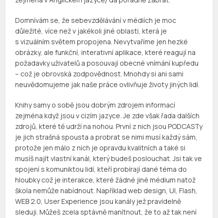
Domnívám se, že sebevzdělávání v médiích je moc
důležité, více než v jakékoli jiné oblasti, která je
s vizuálním světem propojena. Nevytvaříme jen hezké
obrázky, ale funkční, interativní aplikace, které reagují na
požadavky uživatelů a posouvají obecné vnímání kupředu
– což je obrovská zodpovědnost. Mnohdy si ani sami
neuvědomujeme jak naše práce ovlivňuje životy jiných lidí.
Knihy samy o sobě jsou dobrým zdrojem informací
zejména když jsou v cizím jazyce. Je zde však řada dalších
zdrojů, které tě udrží na nohou. První z nich jsou PODCASTy
je jich strašná spousta a probrat se nimi musí každý sám,
protože jen málo z nich je opravdu kvalitních a také si
musíš najít vlastní kanál, který budeš poslouchat. Jsi tak ve
spojení s komuniktou lidí, kteří probírají dané téma do
hloubky což je interakce, které žádné jiné médium natož
škola nemůže nabídnout. Například web design, UI, Flash,
WEB 2.0, User Experience jsou kanály jež pravidelně
sleduji. Můžeš zcela sptávně manítnout, že to až tak není