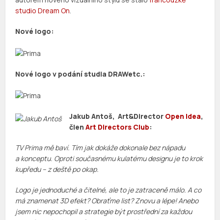
studio Dream On
.
Nové logo:
Nové logo v podání studia DRAWetc.:
Jakub Antoš, Art&Director
Open Idea
,
člen
Art Directors Club
:
TV Prima mě baví. Tím jak dokáže dokonale bez nápadu
a konceptu. Oproti současnému kulatému designu je to krok
kupředu – z deště po okap.
Logo je jednoduché a čitelné, ale to je zatraceně málo. A co
má znamenat 3D efekt? Obraťme list? Znovu a lépe! Anebo
jsem nic nepochopil a strategie být prostřední za každou