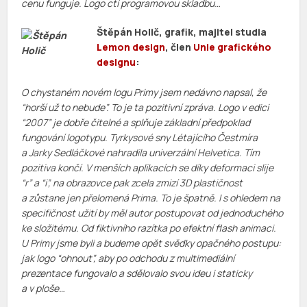
cenu funguje. Logo ctí programovou skladbu…
Štěpán Holič, grafik, majitel studia
Lemon design
, člen
Unie grafického
designu
:
O chystaném novém logu Primy jsem nedávno napsal, že
“horší už to nebude”. To je ta pozitivní zpráva. Logo v edici
“2007” je dobře čitelné a splňuje základní předpoklad
fungování logotypu. Tyrkysové sny Létajícího Čestmíra
a Jarky Sedláčkové nahradila univerzální Helvetica. Tím
pozitiva končí. V menších aplikacích se díky deformaci slije
“r” a “i”, na obrazovce pak zcela zmizí 3D plastičnost
a zůstane jen přelomená Prima. To je špatně. I s ohledem na
specifičnost užití by měl autor postupovat od jednoduchého
ke složitému. Od fiktivního razítka po efektní flash animaci.
U Primy jsme byli a budeme opět svědky opačného postupu:
jak logo “ohnout”, aby po odchodu z multimediální
prezentace fungovalo a sdělovalo svou ideu i staticky
a v ploše…