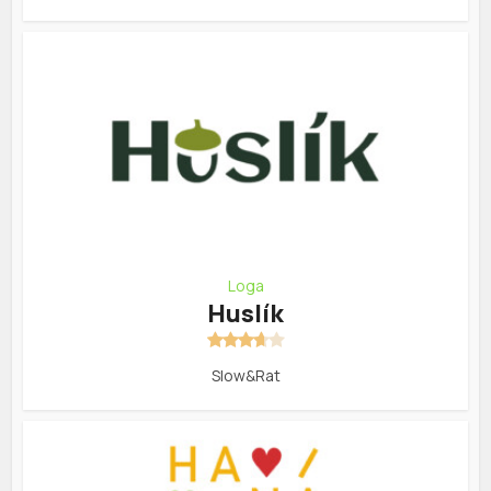
Loga
Huslík
Slow&Rat