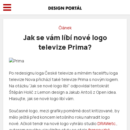
Článek
Jak se vám líbí nové logo
televize Prima?
Po redesignu loga České televize a mírném faceliftu loga
televize Nova přichází také televize Prima s novým logem.
Na otázku “Jak se nové logo líbí” odpovídal tentokrát
Štěpán Holič z Lemon design a Jakub Antoš z Open idea.
Hlasujte, jak se nové logo líbí vám.
Současné logo, mezi grafiky poměrně dost kritizované, by
mělo ještě před koncem letošního roku nahradit logo
nové. Ačkoli tendr na nové logo vyhrálo studio
DRAWetc.
,
autorem nového vizuálního stylu se stalo
francouzké