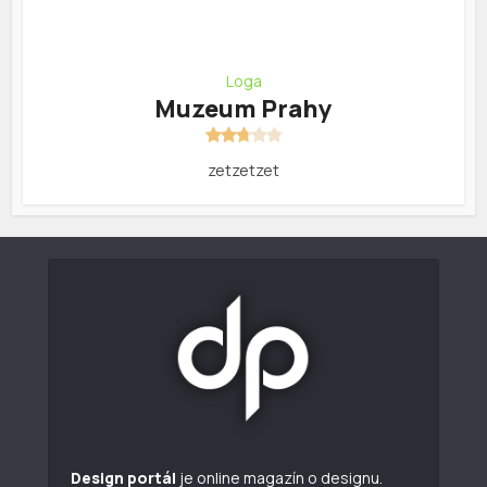
Loga
Muzeum Prahy
zetzetzet
Design portál
je online magazín o designu.