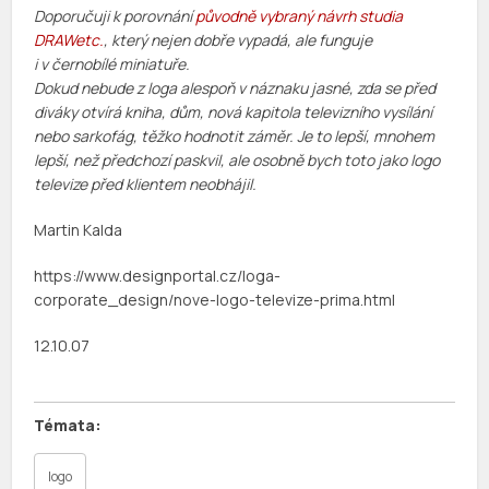
Doporučuji k porovnání
původně vybraný návrh studia
DRAWetc.
, který nejen dobře vypadá, ale funguje
i v černobílé miniatuře.
Dokud nebude z loga alespoň v náznaku jasné, zda se před
diváky otvírá kniha, dům, nová kapitola televizního vysílání
nebo sarkofág, těžko hodnotit záměr. Je to lepší, mnohem
lepší, než předchozí paskvil, ale osobně bych toto jako logo
televize před klientem neobhájil.
Martin Kalda
https://www.designportal.cz/loga-
corporate_design/nove-logo-televize-prima.html
12.10.07
logo