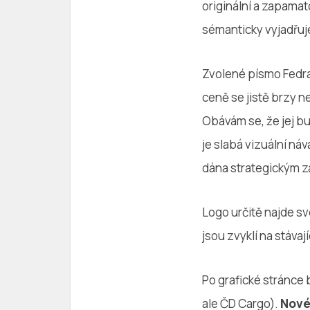
originální a zapamat
sémanticky vyjadřuje
Zvolené písmo Fedra 
ceně se jistě brzy n
Obávám se, že jej bu
je slabá vizuální n
dána strategickým z
Logo určitě najde s
jsou zvyklí na stáva
Po grafické stránce
ale ČD Cargo).
Nové