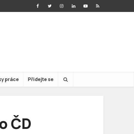
ky práce
Přidejte se
go ČD