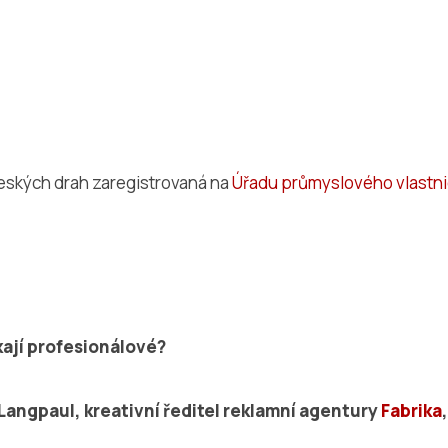
Českých drah zaregistrovaná na
Úřadu průmyslového vlastni
.
kají profesionálové?
 Langpaul, kreativní ředitel reklamní agentury
Fabrika