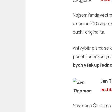
Nejsem fanda věcí m
o spojení ČD cargo, k
duch i originalita.
Ani výběr písma se k 
působí poněkud „mac
bych však upředno
Jan T
Insti
Nové logo ČD Cargo j