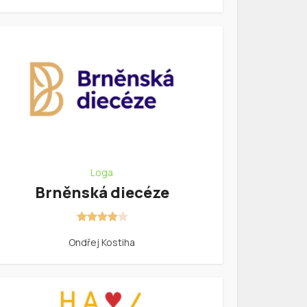
Loga
Brněnská diecéze
Ondřej Kostiha