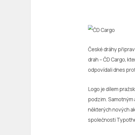
České dráhy připravu
drah – ČD Cargo, kte
odpovídali dnes pro
Logo je dílem pražs
podzim. Samotným aut
některých nových ak
společnosti Typothe