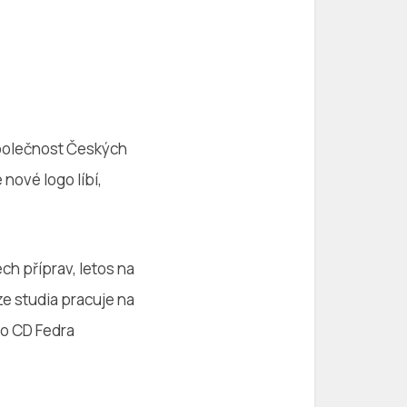
 společnost Českých
nové logo líbí,
ech příprav, letos na
ze studia pracuje na
mo CD Fedra