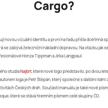
Cargo?
jí novou vizuální identitu a první na řadu přišla dceřinná
rá se zabývá železniční nákladní dopravou. Na otázku jak se 
fesionálové Honza Tippman a Jirka Langpaul.
kého studia
Najbrt
, které nové logo představilo, po dvou let
orem loga je Petr Štěpán, který společně s dalšími lidmi 
tivitách Českých drah. Součástí manuálu je také nové pís
que, které se stává firemním písmem celé skupiny ČD.