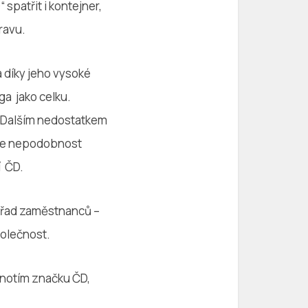
spatřit i kontejner,
ravu.
a díky jeho vysoké
ga jako celku.
“. Dalším nedostatkem
 je nepodobnost
í ČD.
z řad zaměstnanců –
polečnost.
dnotím značku ČD,