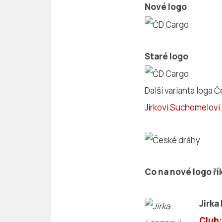
Nové logo
Staré logo
Další varianta loga 
Jirkovi Suchomelovi
Co na nové logo ří
Jirka
Club
: