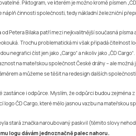
ovatelné. Piktogram, ve kterém je možno kromě písmen „ČD“ 
 náplň činnosti společnosti, tedy nákladní železniční přep
od Petera Bilaka patří mezi nejkvalitnější současná písma 
eokouká. Trochu problematická mi však připadá čitelnost lo
dou negrafici číst jen jako „Cargo“ a nikoliv jako „ČD Cargo
ávaznost na mateřskou společnost České dráhy – ale možná
áměrem a můžeme se těšit na redesign dalších společnost
vé zastánce i odpůrce. Myslím, že odpůrci budou zejména 
jící logo ČD Cargo, které mělo jasnou vazbu na mateřskou s
 byla stará značka naroubovaný paskvil (těmito slovy neho
mu logu dávám jednoznačně palec nahoru.