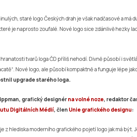
inulých, staré logo Českých drah je však nadčasové a má 
teré je naprosto zoufalé. Nové logo sice zdánlivě hezky ladí
hranatosti tvarů loga ČD příliš nehodí. Divně působí i světlá
atě“. Nové logo, ale působí kompaktně a funguje lépe jak
stnil upgrade starého loga.
ippman, grafický designér
na volné noze
, redaktor č
tutu Digitálních Médií
, člen
Unie grafického designu
:
e z hlediska moderního grafického pojetí logo jak má být. 