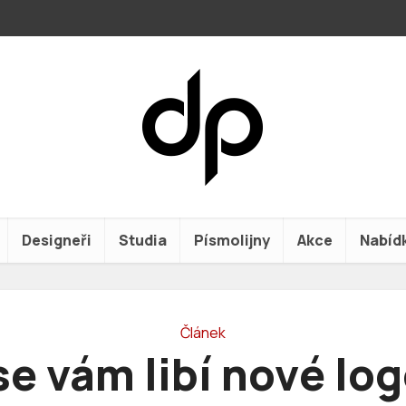
Designeři
Studia
Písmolijny
Akce
Nabíd
Článek
se vám libí nové lo