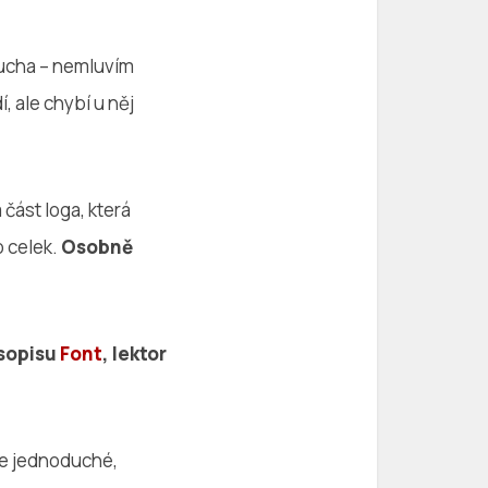
ducha – nemluvím
, ale chybí u něj
 část loga, která
o celek.
Osobně
asopisu
Font
, lektor
Je jednoduché,