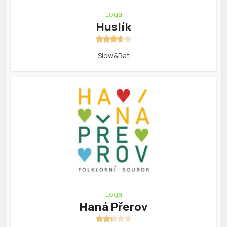
Loga
Huslík
Slow&Rat
Loga
Haná Přerov