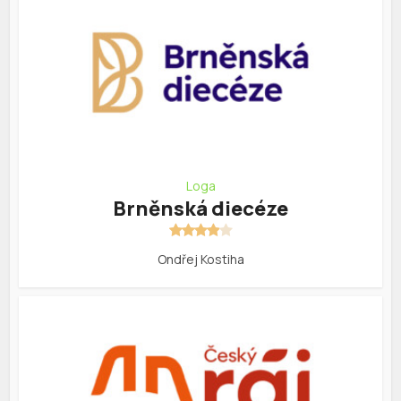
Loga
Brněnská diecéze
Ondřej Kostiha