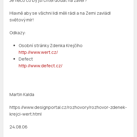
Je něco co by jsi chtěl dodat na závěr?
Hlavně aby se všichni lidi měli rádi a na Zemi zavládl
světový mír!
Odkazy:
Osobní stránky Zdenka Krejčího
http://www.wert.cz/
Defect
http://www.defect.cz/
Martin Kalda
https://www.designportal.cz/rozhovory/rozhovor-zdenek-
krejci-wert.html
24.08.06