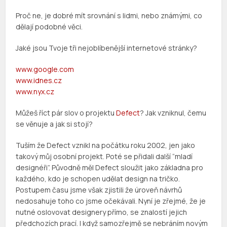
Proč ne, je dobré mít srovnání s lidmi, nebo známými, co
dělají podobné věci.
Jaké jsou Tvoje tři nejoblíbenější internetové stránky?
www.google.com
www.idnes.cz
www.nyx.cz
Můžeš říct pár slov o projektu
Defect
? Jak vzniknul, čemu
se věnuje a jak si stojí?
Tuším že Defect vznikl na počátku roku 2002, jen jako
takový můj osobní projekt. Poté se přidali další “mladí
designéři”. Původně měl Defect sloužit jako základna pro
každého, kdo je schopen udělat design na tričko.
Postupem času jsme však zjistili že úroveň návrhů
nedosahuje toho co jsme očekávali. Nyní je zřejmé, že je
nutné oslovovat designery přímo, se znalostí jejich
předchozích prací. I když samozřejmě se nebráním novým