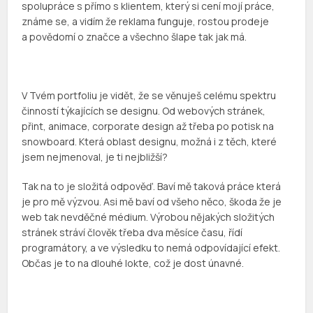
spolupráce s přímo s klientem, který si cení mojí práce,
známe se, a vidím že reklama funguje, rostou prodeje
a povědomí o značce a všechno šlape tak jak má.
V Tvém portfoliu je vidět, že se věnuješ celému spektru
činností týkajících se designu. Od webových stránek,
přint, animace, corporate design až třeba po potisk na
snowboard. Která oblast designu, možná i z těch, které
jsem nejmenoval, je ti nejbližší?
Tak na to je složitá odpověď. Baví mě taková práce která
je pro mě výzvou. Asi mě baví od všeho něco, škoda že je
web tak nevděčné médium. Výrobou nějakých složitých
stránek stráví člověk třeba dva měsíce času, řídí
programátory, a ve výsledku to nemá odpovídající efekt.
Občas je to na dlouhé lokte, což je dost únavné.