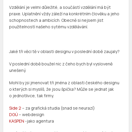
Vzdělání je velmi důležité, a součástí vzdělání má být
praxe. Uplatnění vždy záleží na konkrétním člověku a jeho
schopnostech a ambicích. Obecně si nejsem jist
použitelností našeho sytému vzdělávání.
Jaké tři věci tě v oblasti designu v poslední době zaujaly?
V poslední době boužel nic z čeho bych byl vysloveně
unešený.
Mohl by jsi jmenovat tři jména z oblasti českého designu
o kterých si myslíš, že jsou špička? Může se jednat jak
o jednotlivce, tak firmy.
Side 2
– za grafická studia (snad se neurazí)
DGÚ
– webdesign
KASPEN
-jako agentura