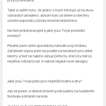
prý pozná kvalita.
Také si vážím toho, že jedno z mých trik bylo už na dvou
výstavách ukradeno, ačkoliv bylo za sklem a všechny
ostatní exponáty zůstaly smutně nedotčeny.
Na čem právě pracuješ a jaké jsou Tvoje poslední
novinky?
Předně jsem velmi sporadicky nahodil svoji stránku.
Začátkem srpna jsem se podílel na tendrech pro velké
klienty, a teď se naplno věnuji Defectu, který by měl co
nejdříve odstartovat. A nabrat nějaké nové designy.
Jaké jsou Tvoje plány pro nejbližší hodiny a dny?
Jdu se psem, a víkend strávím podroušený na hudebním
festivalu a létáním na kole.