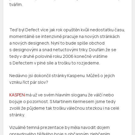
tvářím.
Teď byl Defect více jak rok opuštěn kvůli nedostatku času,
momentálně se intenzivně pracuje na nových stránkách
a nových designech. Nyní to bude spíše obchod
s designovými a snad netuctovými triky. Doufám že se
tedy v druhé polovině roku 2006 konečně vrátíme
s Defectem v plné síle a trošku to rozjedeme.
Nedávno jsi dokončil stránky Kaspenu. Můžeš o jejich
vzniku říct pár slov?
KASPEN
má už ve svém hlavním sloganu že válčí nebo
bojuje o pozornost. S Martinem Kermesem jsme tedy
zvolili že půjdeme tak trošku válečnou stezkou i na celé
stránky.
Vizuálně temná prezentace by měla navodit dojem
opravdového těžkého boje s občasným zlehčením