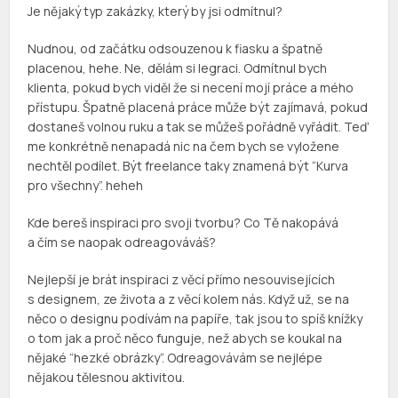
Je nějaký typ zakázky, který by jsi odmítnul?
Nudnou, od začátku odsouzenou k fiasku a špatně
placenou, hehe. Ne, dělám si legraci. Odmítnul bych
klienta, pokud bych viděl že si necení mojí práce a mého
přístupu. Špatně placená práce může být zajímavá, pokud
dostaneš volnou ruku a tak se můžeš pořádně vyřádit. Teď
me konkrétně nenapadá nic na čem bych se vyložene
nechtěl podílet. Být freelance taky znamená být “Kurva
pro všechny”. heheh
Kde bereš inspiraci pro svoji tvorbu? Co Tě nakopává
a čím se naopak odreagováváš?
Nejlepší je brát inspiraci z věcí přímo nesouvisejících
s designem, ze života a z věcí kolem nás. Když už, se na
něco o designu podívám na papíře, tak jsou to spíš knížky
o tom jak a proč něco funguje, než abych se koukal na
nějaké “hezké obrázky”. Odreagovávám se nejlépe
nějakou tělesnou aktivitou.