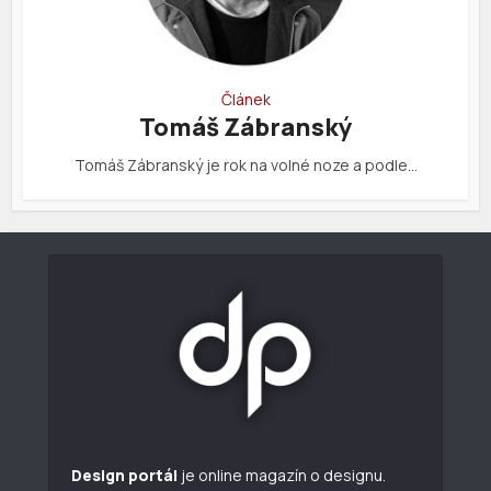
Článek
Tomáš Zábranský
Tomáš Zábranský je rok na volné noze a podle…
Design portál
je online magazín o designu.