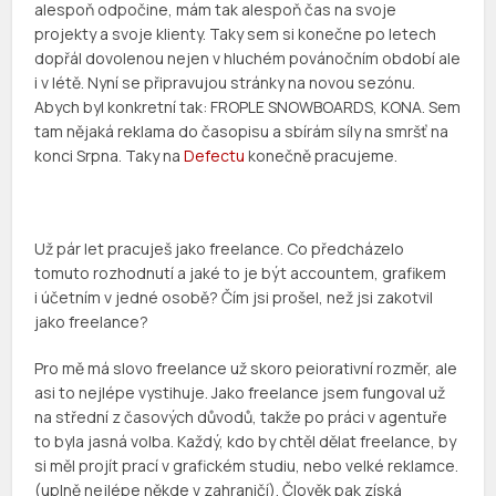
alespoň odpočine, mám tak alespoň čas na svoje
projekty a svoje klienty. Taky sem si konečne po letech
dopřál dovolenou nejen v hluchém povánočním období ale
i v létě. Nyní se připravujou stránky na novou sezónu.
Abych byl konkretní tak: FROPLE SNOWBOARDS, KONA. Sem
tam nějaká reklama do časopisu a sbírám síly na smršť na
konci Srpna. Taky na
Defectu
konečně pracujeme.
Už pár let pracuješ jako freelance. Co předcházelo
tomuto rozhodnutí a jaké to je být accountem, grafikem
i účetním v jedné osobě? Čím jsi prošel, než jsi zakotvil
jako freelance?
Pro mě má slovo freelance už skoro peiorativní rozměr, ale
asi to nejlépe vystihuje. Jako freelance jsem fungoval už
na střední z časových důvodů, takže po práci v agentuře
to byla jasná volba. Každý, kdo by chtěl dělat freelance, by
si měl projít prací v grafickém studiu, nebo velké reklamce.
(uplně nejlépe někde v zahraničí). Člověk pak získá