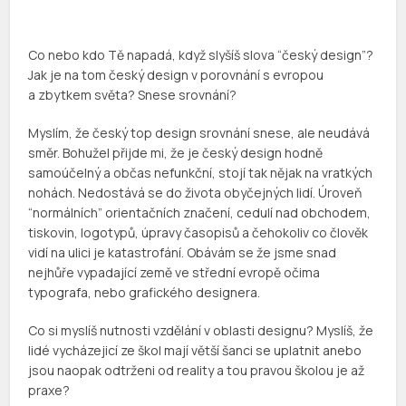
Co nebo kdo Tě napadá, když slyšíš slova “český design”?
Jak je na tom český design v porovnání s evropou
a zbytkem světa? Snese srovnání?
Myslím, že český top design srovnání snese, ale neudává
směr. Bohužel přijde mi, že je český design hodně
samoúčelný a občas nefunkční, stojí tak nějak na vratkých
nohách. Nedostává se do života obyčejných lidí. Úroveň
“normálních” orientačních značení, cedulí nad obchodem,
tiskovin, logotypů, úpravy časopisů a čehokoliv co člověk
vidí na ulici je katastrofání. Obávám se že jsme snad
nejhůře vypadající země ve střední evropě očima
typografa, nebo grafického designera.
Co si myslíš nutnosti vzdělání v oblasti designu? Myslíš, že
lidé vycházejicí ze škol mají větší šanci se uplatnit anebo
jsou naopak odtrženi od reality a tou pravou školou je až
praxe?