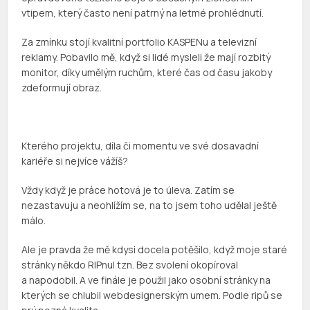
vtipem, který často není patrný na letmé prohlédnutí.
Za zmínku stojí kvalitní portfolio KASPENu a televizní
reklamy. Pobavilo mě, když si lidé mysleli že mají rozbitý
monitor, díky umělým ruchům, které čas od času jakoby
zdeformují obraz.
Kterého projektu, díla či momentu ve své dosavadní
kariéře si nejvíce vážíš?
Vždy když je práce hotová je to úleva. Zatím se
nezastavuju a neohlížím se, na to jsem toho udělal ještě
málo.
Ale je pravda že mě kdysi docela potěšilo, když moje staré
stránky někdo RIPnul tzn. Bez svolení okopíroval
a napodobil. A ve finále je použil jako osobní stránky na
kterých se chlubil webdesignerským umem. Podle ripů se