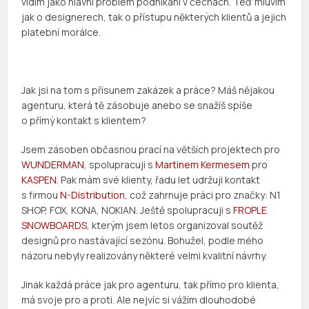
vidím jako hlavní problém podnikání v čechách. Teď mluvím
jak o designerech, tak o přístupu některých klientů a jejich
platební morálce.
Jak jsi na tom s přísunem zakázek a práce? Máš nějakou
agenturu, která tě zásobuje anebo se snažíš spíše
o přímý kontakt s klientem?
Jsem zásoben občasnou prací na větších projektech pro
WUNDERMAN
, spolupracuji s
Martinem Kermesem
pro
KASPEN
. Pak mám své klienty, řadu let udržuji kontakt
s firmou
N-Distribution
, což zahrnuje práci pro značky: N1
SHOP, FOX, KONA, NOKIAN. Ještě spolupracuji s
FROPLE
SNOWBOARDS
, kterým jsem letos organizoval soutěž
designů pro nastávající sezónu. Bohužel, podle mého
názoru nebyly realizovány některé velmi kvalitní návrhy.
Jinak každá práce jak pro agenturu, tak přímo pro klienta,
má svoje pro a proti. Ale nejvíc si vážím dlouhodobé