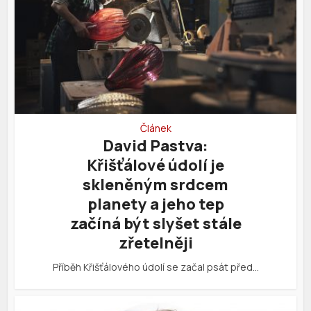
Článek
David Pastva:
Křišťálové údolí je
skleněným srdcem
planety a jeho tep
začíná být slyšet stále
zřetelněji
Příběh Křišťálového údolí se začal psát před…