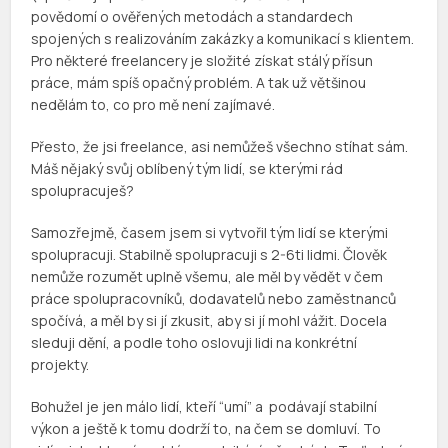
povědomí o ověřených metodách a standardech
spojených s realizováním zakázky a komunikací s klientem.
Pro některé freelancery je složité získat stálý přísun
práce, mám spíš opačný problém. A tak už většinou
nedělám to, co pro mě není zajímavé.
Přesto, že jsi freelance, asi nemůžeš všechno stíhat sám.
Máš nějaký svůj oblíbený tým lidí, se kterými rád
spolupracuješ?
Samozřejmě, časem jsem si vytvořil tým lidí se kterými
spolupracuji. Stabilně spolupracuji s 2-6ti lidmi. Člověk
nemůže rozumět uplně všemu, ale měl by vědět v čem
práce spolupracovníků, dodavatelů nebo zaměstnanců
spočívá, a měl by si jí zkusit, aby si jí mohl vážit. Docela
sleduji dění, a podle toho oslovuji lidi na konkrétní
projekty.
Bohužel je jen málo lidí, kteří “umí” a podávají stabilní
výkon a ještě k tomu dodrží to, na čem se domluví. To