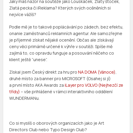
Jaký máš názor na soutěže jako Louskáček, Zlatý štoček,
Zlatá pecka či iReklama? Kterých svých ocěněních si
nejvíce vážíš?
Podle mě je to takové poplácávání po zádech, bez efektu,
onanie zaměstnanců reklamních agentur. Ale samozřejme
je příjemné získat nějaké ocenění. Občas ale získávají
ceny věci primárně určené k výhře v soutěži. Spíše mě
zajímá to, co opravdu funguje a posouvání něčeho co
klient ještě “unese”.
Získal jsem Český direkt za hru pro
NA DOMA (Vánoce)
,
druhé místo za banner pro MICROSOFT (Osahej si jí)
a první místo AKA Awards za
iLayer pro VOLVO (Nejhezčí ze
třídy)
– vše prihlášené v rámci interaktivního oddělení
WUNDERMANu.
Co si myslíš o oborových organizacích jako je Art
Directors Club nebo Typo Design Club?