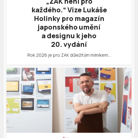
„ZAK není pro
každého.“ Vize Lukáše
Holinky pro magazín
japonského umění
a designu k jeho
20. vydání
Rok 2026 je pro ZAK důležitým milníkem…