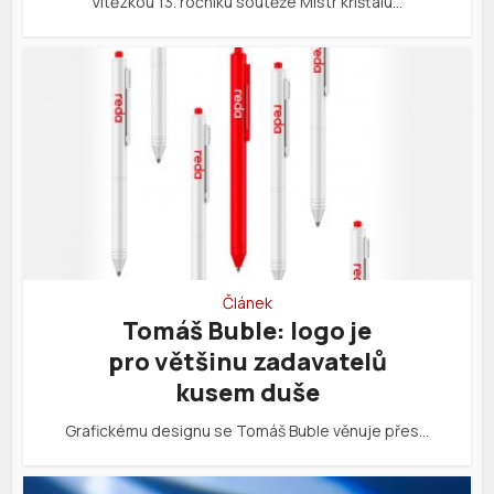
Vítězkou 13. ročníku soutěže Mistr křišťálu…
Článek
Tomáš Buble: logo je
pro většinu zadavatelů
kusem duše
Grafickému designu se Tomáš Buble věnuje přes…