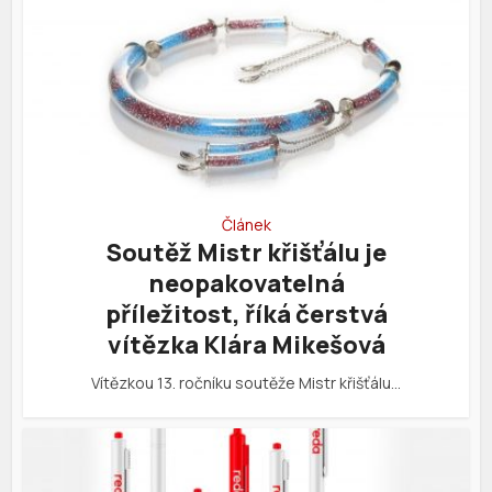
Článek
Soutěž Mistr křišťálu je
neopakovatelná
příležitost, říká čerstvá
vítězka Klára Mikešová
Vítězkou 13. ročníku soutěže Mistr křišťálu…