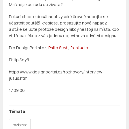
Maš nějakou radu do života?
Pokuď chcete dosáhnout vysoké ůrovně nebojte se
účastnit soutěží, kreslete, prosazujte nové nápady,
a stále se učte protože design nikdy nestojí na místě. Kdo
ví, třeba někdo z vás jednou objeví nová odvětví designu…
Pro DesignPortal.cz,
Philip Seyfi
,
fs-studio
Philip Seyfi
https://www.designportal.cz/rozhovory/interview-
jusus.html
17.09.06
rozhovor