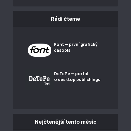
Rádi čteme
Font — první grafický
časopis
DeTePe — portál
o desktop publishingu
Nejčtenější tento měsíc