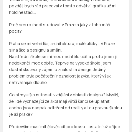
později bych rád pracoval v tomto odvětví, grafika už mi
hold nestačí…
Proč ses rozhodl studovat v Praze a jaký z toho máš
pocit?
Praha se mi velmi líbí, architektura, malé uličky… V Praze
silná škola designu a umění.
Na střední škole se mi moc nechtělo učit a proto jsem ji
nedokončil moc dobře. Teprve na vysoké škole jsem
dostal skutečný zájem o znalosti a design. Jediný
problém byla počáteční neznalost jazyka, který však
netrval nijak dlouho.
Co si myslíš o nutnosti vzdělání v oblasti designu? Myslíš,
že lidé vycházející ze škol mají větší šanci se uplatnit
anebo jsou naopak odtrženi od reality a tou pravou školou
je až praxe?
Především musí mít člověk cit pro krásu… ostatní už přijde