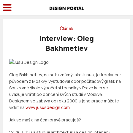
Článek
Interview: Oleg
Bakhmetiev
Oleg Bakhmetiev, na netu známý jako Jusus, je freelancer
původem z Moskvy. Vystudoval obor počítačový grafik na
Soukromé škole výpočetní techniky v Praze kam se
uvažuje vrátit po dončení svých studií v Moskvě.
Designem se zabývá od roku 2000 a jeho práce můžete
vidět na
www.jususdesign.com
.
Jak se máš a na čem právě pracuješ?
Vklidu si žiju a studuji architekturu a design interierů,