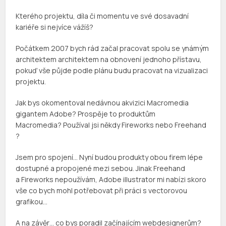
Kterého projektu, díla či momentu ve své dosavadní
kariéře si nejvíce vážíš?
Počátkem 2007 bych rád začal pracovat spolu se ynámým
architektem architektem na obnovení jednoho přístavu,
pokuď vše půjde podle plánu budu pracovat na vizualizaci
projektu.
Jak bys okomentoval nedávnou akvizici Macromedia
gigantem Adobe? Prospěje to produktům
Macromedia? Používal jsi někdy Fireworks nebo Freehand
?
Jsem pro spojení… Nyní budou produkty obou firem lépe
dostupné a propojené mezi sebou. Jinak Freehand
a Fireworks nepoužívám, Adobe illustrator mi nabízi skoro
vše co bych mohl potřebovat při práci s vectorovou
grafikou…
A na závěr… co bys poradil začínajícím webdesignerům?