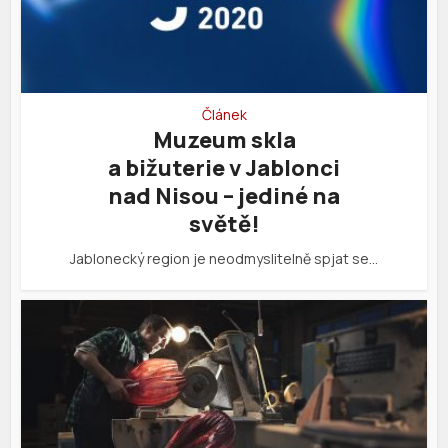
Článek
Muzeum skla
a bižuterie v Jablonci
nad Nisou – jediné na
světě!
Jablonecký region je neodmyslitelně spjat se…