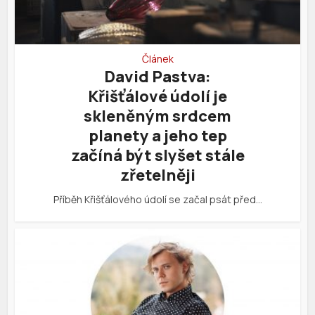
Článek
David Pastva:
Křišťálové údolí je
skleněným srdcem
planety a jeho tep
začíná být slyšet stále
zřetelněji
Příběh Křišťálového údolí se začal psát před…