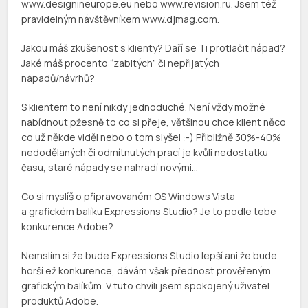
www.designineurope.eu nebo www.revision.ru. Jsem též
pravidelným návštěvníkem www.djmag.com.
Jakou máš zkušenost s klienty? Daří se Ti protlačit nápad?
Jaké máš procento “zabitých” či nepřijatých
nápadů/návrhů?
S klientem to není nikdy jednoduché. Není vždy možné
nabídnout pžesně to co si přeje, většinou chce klient něco
co už někde viděl nebo o tom slyšel :-) Přibližně 30%-40%
nedodělaných či odmítnutých prací je kvůli nedostatku
času, staré nápady se nahradí novými…
Co si myslíš o připravovaném OS Windows Vista
a grafickém balíku Expressions Studio? Je to podle tebe
konkurence Adobe?
Nemslím si že bude Expressions Studio lepší ani že bude
horší ež konkurence, dávám však přednost prověřeným
grafickým balíkům. V tuto chvíli jsem spokojený uživatel
produktů Adobe.