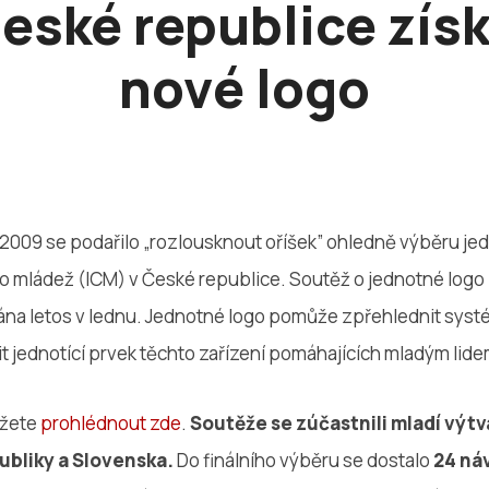
eské republice zís
nové logo
a 2009 se podařilo „rozlousknout oříšek” ohledně výběru je
ro mládež (ICM) v České republice. Soutěž o jednotné logo
ána letos v lednu. Jednotné logo pomůže zpřehlednit sy
řit jednotící prvek těchto zařízení pomáhajících mladým lide
ůžete
prohlédnout zde
.
Soutěže se zúčastnili mladí výtva
ubliky a Slovenska.
Do finálního výběru se dostalo
24 ná