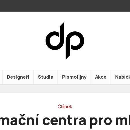
Designeři
Studia
Písmolijny
Akce
Nabíd
Článek
rmační centra pro m