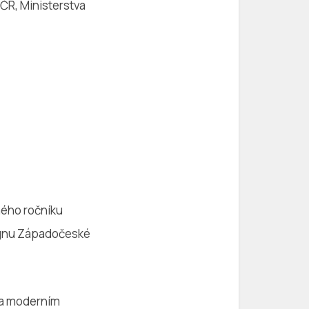
 ČR, Ministerstva
ného ročníku
signu Západočeské
 a moderním