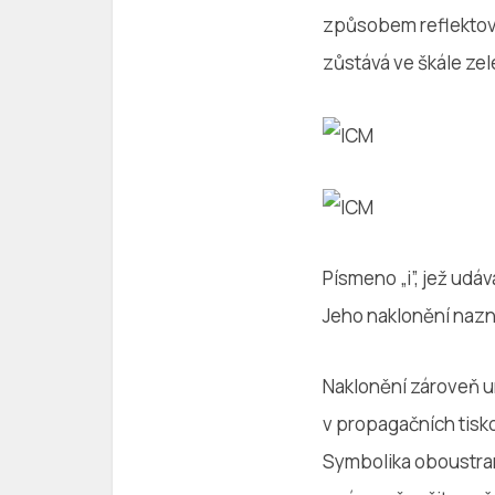
způsobem reflektova
zůstává ve škále zel
Písmeno „i”, jež ud
Jeho naklonění nazn
Naklonění zároveň u
v propagačních tisk
Symbolika oboustran