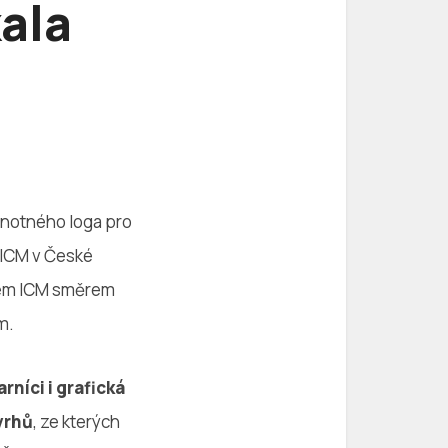
kala
dnotného loga pro
 ICM v České
stém ICM směrem
m.
rníci i grafická
vrhů
, ze kterých