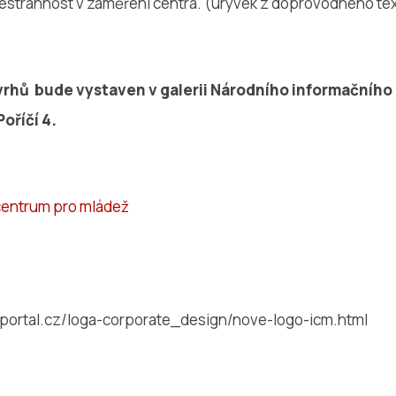
šestrannost v zaměření centra. (úryvek z doprovodného tex
vrhů bude vystaven v galerii Národního informačního
oříčí 4.
centrum pro mládež
portal.cz/loga-corporate_design/nove-logo-icm.html