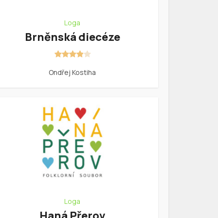
Loga
Brněnská diecéze
Ondřej Kostiha
Loga
Haná Přerov