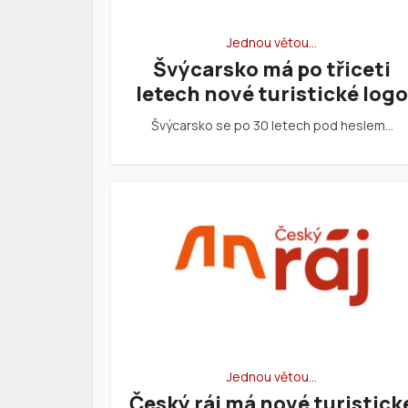
Jednou větou…
Švýcarsko má po třiceti
letech nové turistické logo
Švýcarsko se po 30 letech pod heslem…
Jednou větou…
Český ráj má nové turistick