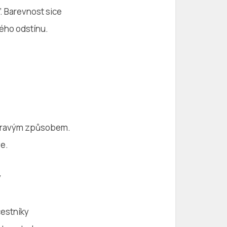
. Barevnost sice
ného odstínu.
m hravým způsobem.
že.
y
cestníky