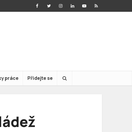
ky práce
Přidejte se
ládež