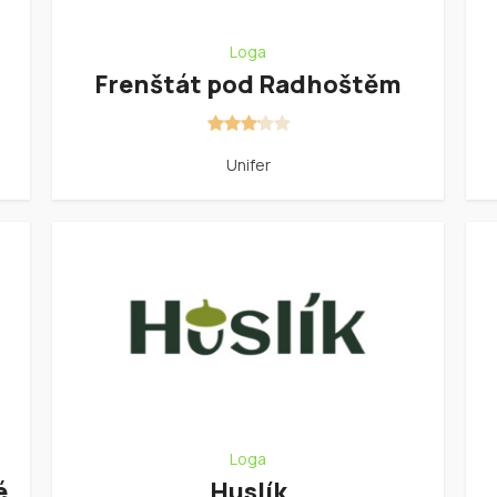
Loga
Frenštát pod Radhoštěm
Unifer
Loga
é
Huslík