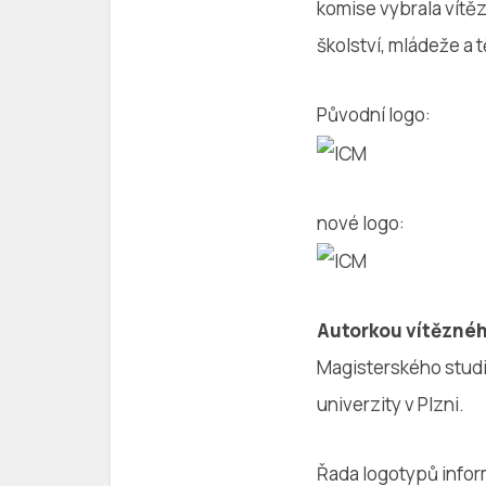
komise vybrala vítěz
školství, mládeže a
Původní logo:
nové logo:
Autorkou vítěznéh
Magisterského studi
univerzity v Plzni.
Řada logotypů info