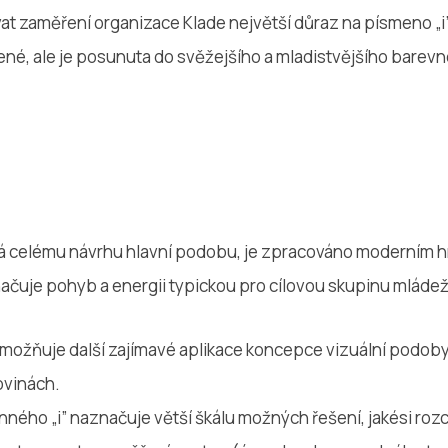
t zaměření organizace Klade největší důraz na písmeno „i”
ené, ale je posunuta do svěžejšího a mladistvějšího barev
ává celému návrhu hlavní podobu, je zpracováno moderní
ačuje pohyb a energii typickou pro cílovou skupinu mláde
možňuje další zajímavé aplikace koncepce vizuální podob
ovinách.
ného „i” naznačuje větší škálu možných řešení, jakési roz