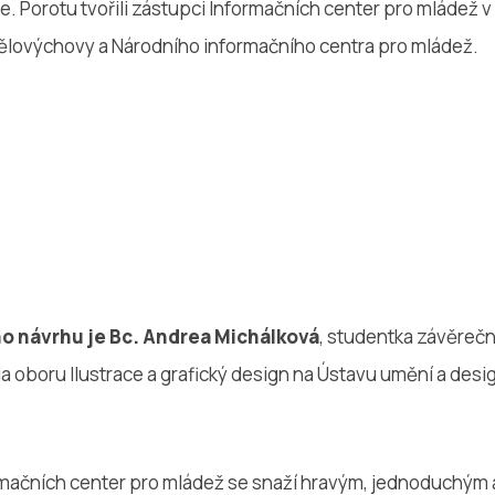
e. Porotu tvořili zástupci Informačních center pro mládež v
 tělovýchovy a Národního informačního centra pro mládež.
o návrhu je Bc. Andrea Michálková
, studentka závěreč
a oboru Ilustrace a grafický design na Ústavu umění a de
rmačních center pro mládež se snaží hravým, jednoduchým