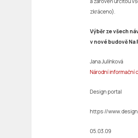
a zároveň určitou v
zkráceno).
Výběr ze všech ná
v nové budově Na P
Jana Julínková
Národní informační 
Design portal
https://www.design
05.03.09