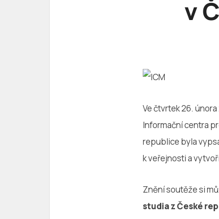
v Č
Ve čtvrtek 26. únor
Informační centra p
republice byla vyps
k veřejnosti a vytvo
Znění soutěže si m
studia z České rep