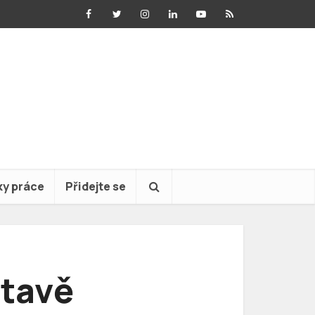
ky práce
Přidejte se
stavě