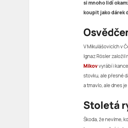
si mnoho lidí okam
koupit jako dárek
Osvědčen
V Mikulášovicích v 
Ignaz Rösler založi
Mikov
vyrábí i kanc
stovku, ale přesné d
a tmavlo, ale dnes je
Stoletá r
Škoda, že nevíme, k