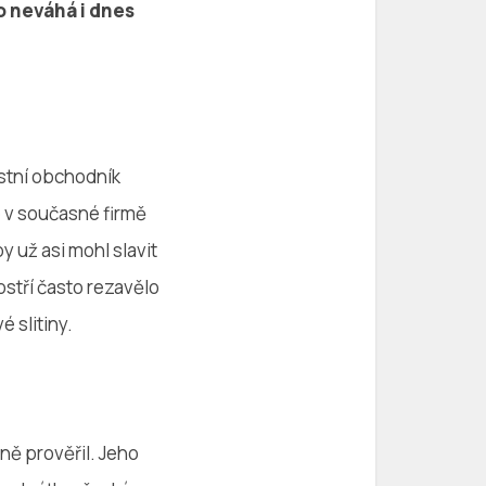
o neváhá i dnes
ístní obchodník
e v současné firmě
 už asi mohl slavit
stří často rezavělo
é slitiny.
čně prověřil. Jeho