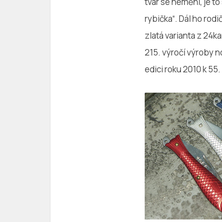
tvar se nemění, je t
rybička“. Dál ho rodi
zlatá varianta z 24k
215. výročí výroby 
edici roku 2010 k 55.