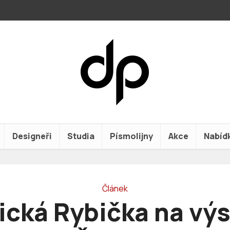
Designeři
Studia
Písmolijny
Akce
Nabíd
Článek
ická Rybička na vý