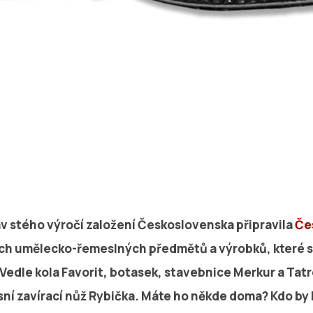
slav stého výročí založení Československa připravila
Če
ích umělecko-řemeslných předmětů a výrobků, které se
Vedle kola Favorit, botasek, stavebnice Merkur a Tatr
ní zavírací nůž Rybička. Máte ho někde doma? Kdo by