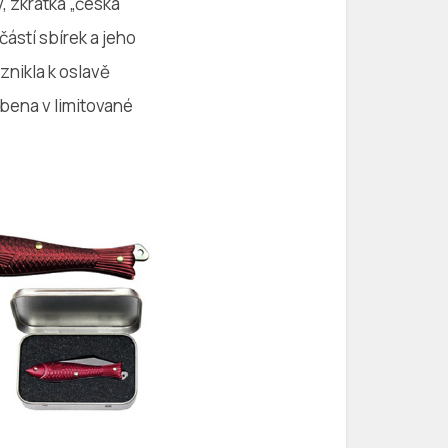
, zkrátka „česká
částí sbírek a jeho
znikla k oslavě
bena v limitované