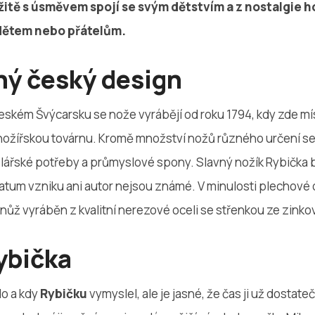
žitě s úsměvem spojí se svým dětstvím a z nostalgie h
 dětem nebo přátelům.
ý český design
Českém Švýcarsku se nože vyrábějí od roku 1794, kdy zde m
l nožířskou továrnu. Kromě množství nožů různého určení s
elářské potřeby a průmyslové spony. Slavný nožík Rybička by
atum vzniku ani autor nejsou známé. V minulosti plechové o
 nůž vyráběn z kvalitní nerezové oceli se střenkou ze zinkov
ybička
do a kdy
Rybičku
vymyslel, ale je jasné, že čas ji už dostate