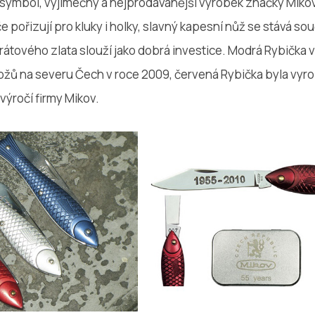
o symbol, výjimečný a nejprodávanější výrobek značky Mikov
če pořizují pro kluky i holky, slavný kapesní nůž se stává sou
arátového zlata slouží jako dobrá investice. Modrá Rybička v
nožů na severu Čech v roce 2009, červená Rybička byla vyro
 výročí firmy Mikov.