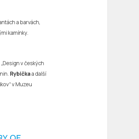
antách a barvách,
ými kamínky.
 „Design v českých
dnin.
Rybička
a další
Mikov“ v Muzeu