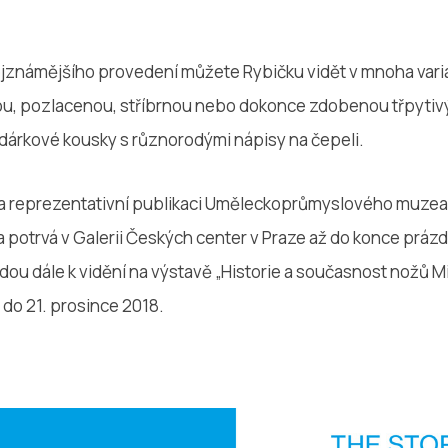
jznámějšího provedení můžete Rybičku vidět v mnoha vari
u, pozlacenou, stříbrnou nebo dokonce zdobenou třpytiv
 dárkové kousky s různorodými nápisy na čepeli.
a reprezentativní publikaci Uměleckoprůmyslového muzea
 potrvá v Galerii Českých center v Praze až do konce práz
dou dále k vidění na výstavě „Historie a současnost nožů 
ž do 21. prosince 2018.