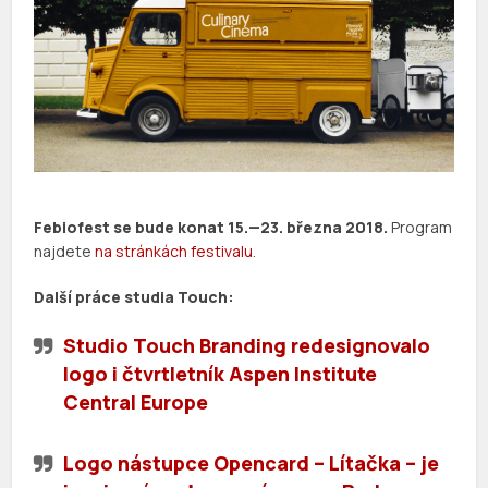
Febiofest se bude konat 15.—23. března 2018.
Program
najdete
na stránkách festivalu
.
Další práce studia Touch:
Studio Touch Branding redesignovalo
logo i čtvrtletník Aspen Institute
Central Europe
Logo nástupce Opencard – Lítačka – je