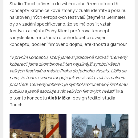
Studio Touch přineslo do výběrového řízení celkem tři
koncepty. Kromě celkové změny vizuální identity a posunu
na úroveň jiných evropských festivalů (zejména Berlinale),
bylo v zadání specifikováno, že se má posílit vztah
festivalu a města Prahy. Klient preferoval koncept
s myšlenkou a možností dlouhodobého rozvíjení
konceptu, docílení filmového dojmu, efektnosti a glamour.
“V prvním konceptu, který jsme si pracovně nazvali “Červený
koberec”, jsme zkombinovali ten nejsilnější symbol všech
velkých festivalů a město Praha do jednoho vizuálu. Líbilo se
nám, že tento symbol funguje jak ve vizuálu, tak i v reálném
prostředí. Červený koberec je symbol srozumitelný širokému
publiku a jasně asociuje svět velkých filmových hvězd”
říká
o tomto konceptu
Aleš Mička
, design ředitel studia
Touch.