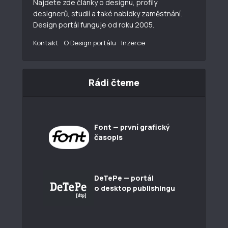
Najdete zde články o designu, profily
designerů, studií a také nabídky zaměstnání.
Design portál funguje od roku 2005.
Kontakt
O Design portálu
Inzerce
Rádi čteme
Font — první grafický
časopis
DeTePe — portál
o desktop publishingu