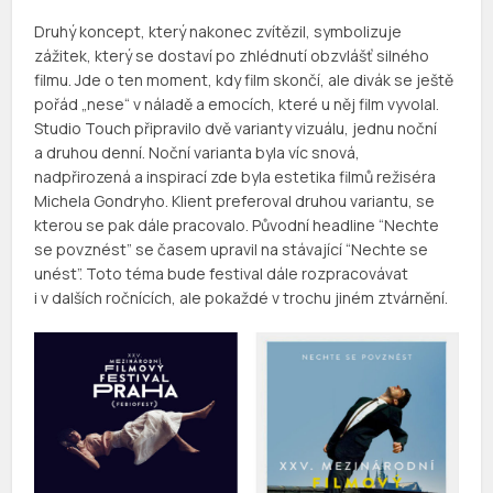
Druhý koncept, který nakonec zvítězil, symbolizuje
zážitek, který se dostaví po zhlédnutí obzvlášť silného
filmu. Jde o ten moment, kdy film skončí, ale divák se ještě
pořád „nese“ v náladě a emocích, které u něj film vyvolal.
Studio Touch připravilo dvě varianty vizuálu, jednu noční
a druhou denní. Noční varianta byla víc snová,
nadpřirozená a inspirací zde byla estetika filmů režiséra
Michela Gondryho. Klient preferoval druhou variantu, se
kterou se pak dále pracovalo. Původní headline “Nechte
se povznést” se časem upravil na stávající “Nechte se
unést”. Toto téma bude festival dále rozpracovávat
i v dalších ročnících, ale pokaždé v trochu jiném ztvárnění.