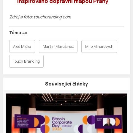
inspirováno dopravní mapou Prahy
Zdroj a foto: touchbranding.com
Aleš Mička
Martin Marušinec
Miro Minarovych
Touch Branding
Související články