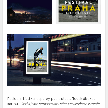
Poslední, třetí koncept, byl podle studia Touch divokou
kartou.
“Chtěli jsme prezentovat i něco víc ulítlého a vytvořit