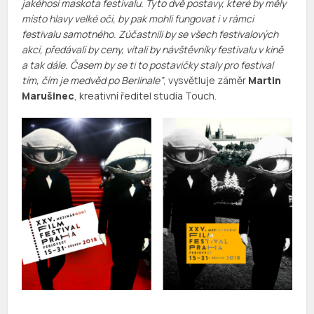
jakéhosi maskota festivalu. Tyto dvě postavy, které by měly
místo hlavy velké oči, by pak mohli fungovat i v rámci
festivalu samotného. Zúčastnili by se všech festivalových
akcí, předávali by ceny, vítali by návštěvníky festivalu v kině
a tak dále. Časem by se ti to postavičky staly pro festival
tím, čím je medvěd po Berlinale”
, vysvětluje záměr
Martin
Marušinec
, kreativní ředitel studia Touch.