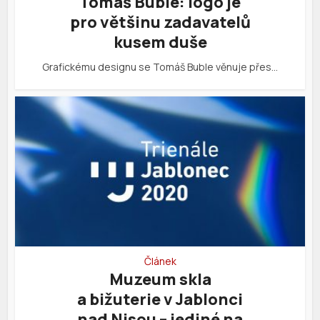
Tomáš Buble: logo je
pro většinu zadavatelů
kusem duše
Grafickému designu se Tomáš Buble věnuje přes…
Článek
Muzeum skla
a bižuterie v Jablonci
nad Nisou – jediné na