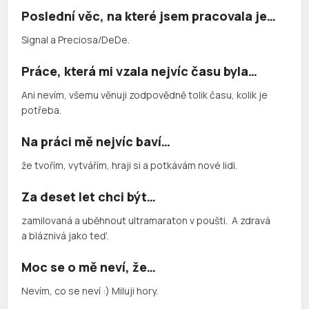
Poslední věc, na které jsem pracovala je…
Signal a Preciosa/DeDe.
Práce, která mi vzala nejvíc času byla…
Ani nevím, všemu věnuji zodpovědně tolik času, kolik je
potřeba.
Na práci mě nejvíc baví…
že tvořím, vytvářím, hraji si a potkávám nové lidi.
Za deset let chci být…
zamilovaná a uběhnout ultramaraton v poušti. A zdravá
a bláznivá jako teď.
Moc se o mě neví, že…
Nevím, co se neví :) Miluji hory.