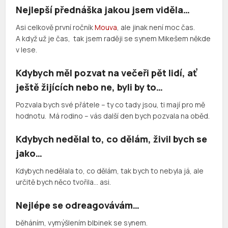
Nejlepší přednáška jakou jsem viděla…
Asi celkově první ročník
Mouva
, ale jinak není moc čas.
A když už je čas, tak jsem raději se synem Mikešem někde
v lese.
Kdybych měl pozvat na večeři pět lidí, ať
ještě žijících nebo ne, byli by to…
Pozvala bych své přátele – ty co tady jsou, ti mají pro mě
hodnotu. Má rodino – vás další den bych pozvala na oběd.
Kdybych nedělal to, co dělám, živil bych se
jako…
Kdybych nedělala to, co dělám, tak bych to nebyla já, ale
určitě bych něco tvořila… asi.
Nejlépe se odreagovávám…
běháním, vymýšlením blbinek se synem.