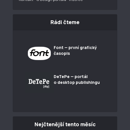
Rádi čteme
Font — první grafický
časopis
DeTePe — portál
o desktop publishingu
Nejčtenější tento měsíc