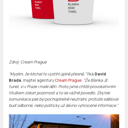
Zdroj: Cream Prague
“Myslím, že Michal to vystihl úplně přesně,”
říká
David
Brada
, majitel agentury
Cream Prague
.
“Že Blanka JE
tunel, ví v Praze i malé děti. Proto jsme chtěli provokativním
titulkem získat pozornost a to se vážně povedlo. Zbytek
komunikace pak byl pochopitelně neutrální, protože sděloval
buď odborné, nebo politicky už dávno vyhrocené informace.”