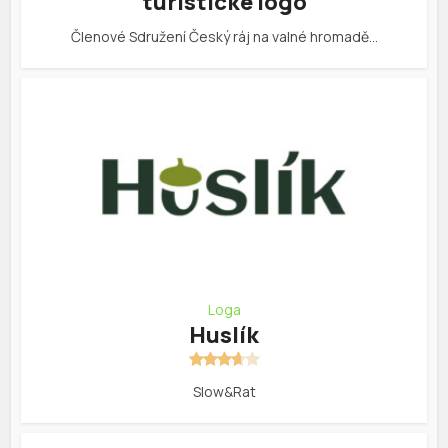
turistické logo
Členové Sdružení Český ráj na valné hromadě…
Loga
Huslík
Slow&Rat