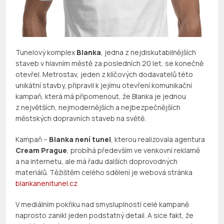
Tunelový komplex
Blanka
, jedna z nejdiskutabilnějších
staveb v hlavním městě za posledních 20 let, se konečně
otevřel. Metrostav, jeden z klíčových dodavatelů této
unikátní stavby, připravil k jejímu otevření komunikační
kampaň, která má připomenout, že Blanka je jednou
z největších, nejmodernějších a nejbezpečnějších
městských dopravních staveb na světě.
Kampaň –
Blanka není tunel
, kterou realizovala agentura
Cream Prague
, probíhá především ve venkovní reklamě
a na internetu, ale má řadu dalších doprovodných
materiálů. Těžištěm celého sdělení je webová stránka
blankanenitunel.cz
V mediálním pokřiku nad smysluplností celé kampaně
naprosto zanikl jeden podstatný detail. A sice fakt, že