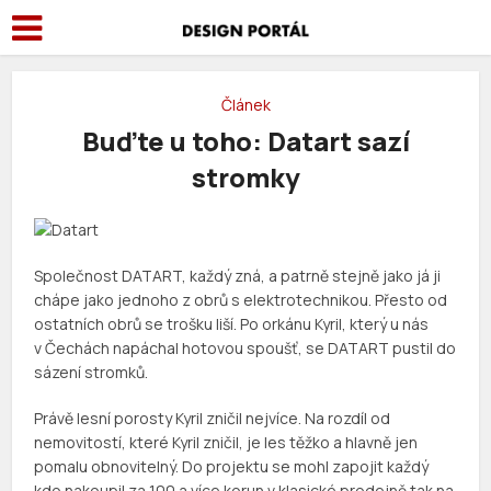
Článek
Buďte u toho: Datart sazí
stromky
Společnost DATART, každý zná, a patrně stejně jako já ji
chápe jako jednoho z obrů s elektrotechnikou. Přesto od
ostatních obrů se trošku liší. Po orkánu Kyril, který u nás
v Čechách napáchal hotovou spoušť, se DATART pustil do
sázení stromků.
Právě lesní porosty Kyril zničil nejvíce. Na rozdíl od
nemovitostí, které Kyril zničil, je les těžko a hlavně jen
pomalu obnovitelný. Do projektu se mohl zapojit každý
kdo nakoupil za 100 a více korun v klasické prodejně tak na