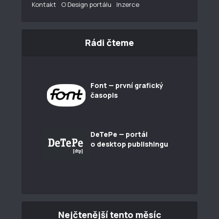
Kontakt
O Design portálu
Inzerce
Rádi čteme
Font — první grafický
časopis
DeTePe — portál
o desktop publishingu
Nejčtenější tento měsíc