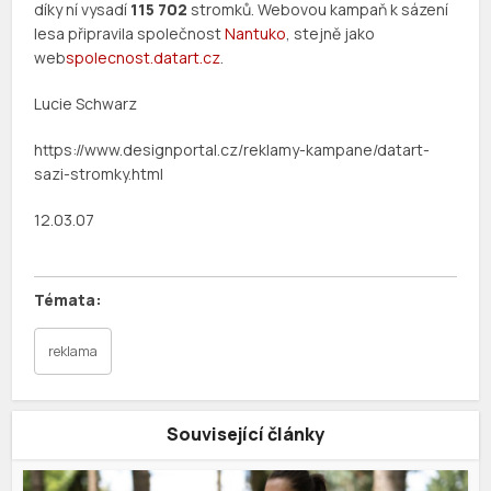
díky ní vysadí
115 702
stromků. Webovou kampaň k sázení
lesa připravila společnost
Nantuko
, stejně jako
web
spolecnost.datart.cz
.
Lucie Schwarz
https://www.designportal.cz/reklamy-kampane/datart-
sazi-stromky.html
12.03.07
reklama
Související články