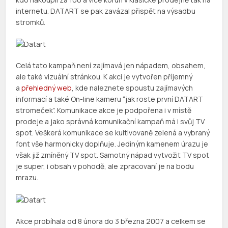
internetu. DATART se pak zavázal přispět na výsadbu
stromků.
Celá tato kampaň není zajímavá jen nápadem, obsahem,
ale také vizuální stránkou. K akci je vytvořen příjemný
a
přehledný web
, kde naleznete spoustu zajímavých
informací a také On-line kameru “jak roste první DATART
stromeček”. Komunikace akce je podpořena i v místě
prodeje a jako správná komunikační kampaň má i svůj TV
spot. Veškerá komunikace se kultivovaně zelená a vybraný
font vše harmonicky doplňuje. Jediným kamenem úrazu je
však již zmíněný TV spot. Samotný nápad vytvožit TV spot
je super, i obsah v pohodě, ale zpracovaní je na bodu
mrazu.
Akce probíhala od 8 února do 3 března 2007 a celkem se