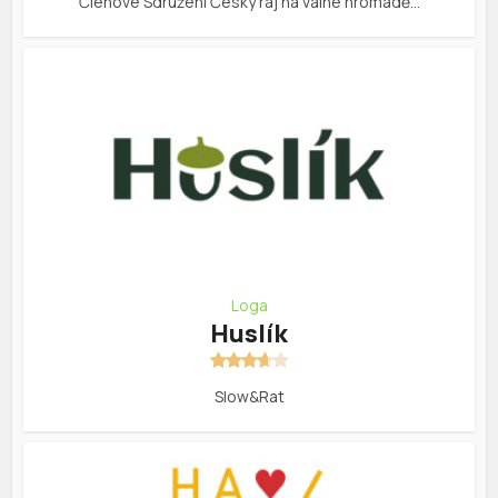
Členové Sdružení Český ráj na valné hromadě…
Loga
Huslík
Slow&Rat