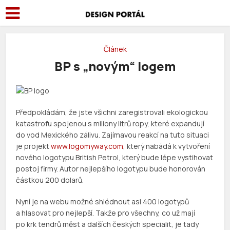
Článek
BP s „novým“ logem
Předpokládám, že jste všichni zaregistrovali ekologickou
katastrofu spojenou s miliony litrů ropy, které expandují
do vod Mexického zálivu. Zajímavou reakcí na tuto situaci
je projekt
www.logomyway.com
, který nabádá k vytvoření
nového logotypu British Petrol, který bude lépe vystihovat
postoj firmy. Autor nejlepšího logotypu bude honorován
částkou 200 dolarů.
Nyní je na webu možné shlédnout asi 400 logotypů
a hlasovat pro nejlepší. Takže pro všechny, co už mají
po krk tendrů měst a dalších českých specialit, je tady