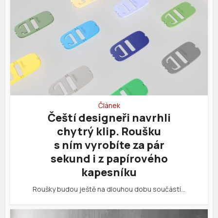
Článek
Čeští designeři navrhli
chytrý klip. Roušku
s ním vyrobíte za pár
sekund i z papírového
kapesníku
Roušky budou ještě na dlouhou dobu součástí…