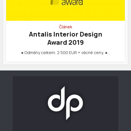
Článek
Antalis Interior Design
Award 2019
● Odměny celkem: 2 500 EUR + věcné ceny, ●…