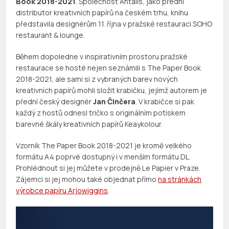
Book 2018-2021
. Společnost Antalis, jako přední
distributor kreativních papírů na českém trhu, knihu
představila designérům 11. října v pražské restauraci SOHO
restaurant & lounge.
Během dopoledne v inspirativním prostoru pražské
restaurace se hosté nejen seznámili s The Paper Book
2018-2021, ale sami si z vybraných barev nových
kreativních papírů mohli složit krabičku, jejímž autorem je
přední český designér
Jan Činčera
. V krabičce si pak
každý z hostů odnesl tričko s originálním potiskem
barevné škály kreativních papírů Keaykolour.
Vzorník The Paper Book 2018-2021 je kromě velkého
formátu A4 poprvé dostupný i v menším formátu DL.
Prohlédnout si jej můžete v prodejně Le Papier v Praze.
Zájemci si jej mohou také objednat přímo
na stránkách
výrobce papíru Arjowiggins
.