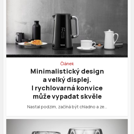
Článek
Minimalistický design
a velký displej.
I rychlovarná konvice
může vypadat skvěle
Nastal podzim, začíná být chladno a ze…