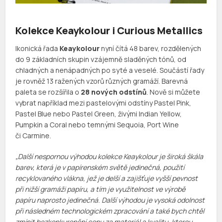
Kolekce Keaykolour i Curious Metallics
Ikonická řada
Keaykolour
nyní čítá 48 barev, rozdělených
do 9 základních skupin vzájemně sladěných tónů, od
chladných a nenápadných po syté a veselé. Součástí řady
je rovněž 13 ražených vzorů různých gramáží. Barevná
paleta se rozšířila o
28 nových odstínů
. Nově si můžete
vybrat například mezi pastelovými odstíny Pastel Pink,
Pastel Blue nebo Pastel Green, živými Indian Yellow,
Pumpkin a Coral nebo temnými Sequoia, Port Wine
či Carmine.
„Další nespornou výhodou kolekce Keaykolour je široká škála
barev, která je v papírenském světě jedinečná, použití
recyklovaného vlákna, jež je delší a zajišťuje vyšší pevnost
při nižší gramáži papíru, a tím je využitelnost ve výrobě
papíru naprosto jedinečná. Další výhodou je vysoká odolnost
při následném technologickém zpracování a také bych chtěl
zmínit bezkonkurenční cenu za materiál a kvalitu, kterou