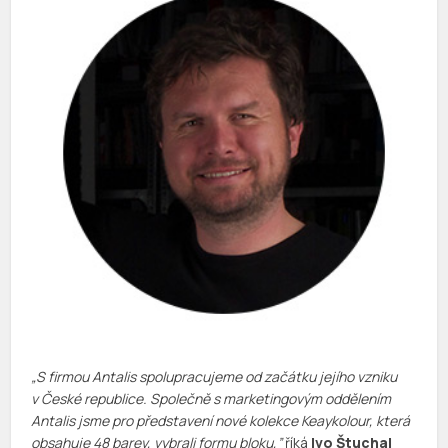
„S firmou Antalis spolupracujeme od začátku jejího vzniku
v České republice. Společně s marketingovým oddělením
Antalis jsme pro představení nové kolekce Keaykolour, která
obsahuje 48 barev, vybrali formu bloku,”
říká
Ivo Štuchal