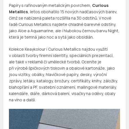
Papíry s rafinovaným metalickým povrchem,
Curious
Metallics
, letos obohatilo 15 nových nadčasových barev,
čímž se nabízená paleta rozšířila na 30 odstínů. V nové
řadě Curious Metallics najdete chladné barevné odstíny,
jako Aloe a Aquamarine, ale i hlubokou černou barvu Night,
která je temná jako noc a sytá jako obsidián.
Kolekce Keaykolour i Curious Metallics najdou využití
v oblasti tvorby firemní identity, speciálních prezentací,
ale také v reklamě či umělecké tvorbě. Oceníte je
při výrobě špičkových tiskovin a obalové kartonáže, jako
jsou vizitky, obálky, hlavičkové papíry, desky, výroční
zprávy, letáky, katalogy, brožury, certifikáty, knihy, záložky,
blahopřání a PF, svatební oznámení, mailingové materiály,
kalendáře, diáře, dárková balení, visačky na oděvy, obaly
na víno a další.