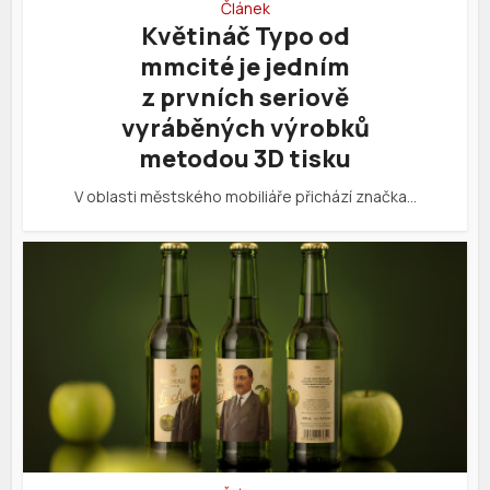
Článek
Květináč Typo od
mmcité je jedním
z prvních seriově
vyráběných výrobků
metodou 3D tisku
V oblasti městského mobiliáře přichází značka…