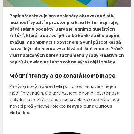
Papír představuje pro designéry obrovskou škálu
možností využití a prostor pro kreativitu. Inspiruje,
dává reálné podněty. Barva je jedním z důležitých
kritérií, která kreativci při volbě konkrétního papíru
zvažují. V kombinaci s povrchem a vůní působí každá
barva jiným dojmem a vyvolává odlišné emoce. Právě
v šíři nabízených barev zaznamenaly řady kreativních
papírů Arjowiggins tento rok nejvýraznější změny.
Módní trendy a dokonalá kombinace
Při vývoji nových barev byla pozornost věnována nejen
módním trendům, ale také vzájemné kombinovatelnosti
a sladění barevných tónů v rámci celé kolekce. Výraznou
inovací prošly hlavně kolekce
Keaykolour
a
Curious
Metallics
.