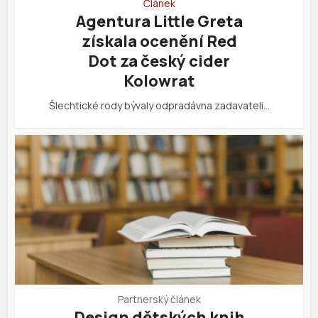
Článek
Agentura Little Greta
získala ocenění Red
Dot za český cider
Kolowrat
Šlechtické rody bývaly odpradávna zadavateli…
Partnerský článek
Design dětských knih