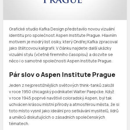
Grafické studio Kafka Design představilo novou vizuální
identitu pro společnost Aspen Institute Prague. Hlavním
motivem je modrý list osiky, který Ondřej Kafka zpracoval
jako štětcovou kaligrafii. V článku najdete další ukázky
vizuální stylu (včetně firemního časopisu) a dozvíte se
něco i o samotné společnosti Aspen Institute Prague.
Pár slov o Aspen Institute Prague
Jeden z nejprestižnějších světových think-tanků založil
v roce 1950 chicagský podnikatel Walter Paepcke. Když
v roce 1945 poprvé navštívil coloradský Aspen, byl tak
uchvácen krásou místní přírody a atmosférou města, že si
toto místo vysnil jako ideální pro setkávání myslitelů, lídrů
a umělců diskutujících o zásadních společenských
tématech.