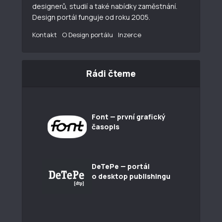
designerů, studií a také nabídky zaměstnání.
Design portál funguje od roku 2005.
Kontakt
O Design portálu
Inzerce
Rádi čteme
Font — první grafický
časopis
DeTePe — portál
o desktop publishingu