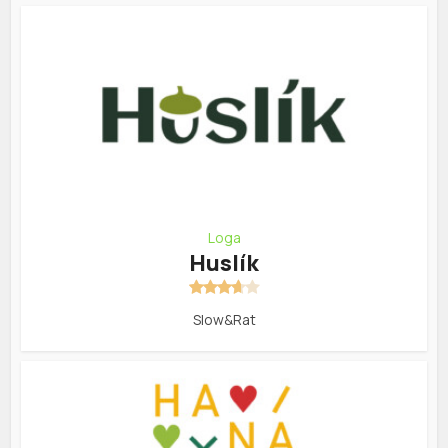
Loga
Huslík
Slow&Rat