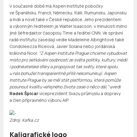
V současné době má Aspen Institute pobočky
ve Španělsku, Francii, Německu, Itálii, Rumunsku, Japonsku
a Indii a nově také v České republice. Jeho prezidentem
a výkonným ředitelem je Walter Isaacson, v minulosti mimo
jiné šéfredaktor časopisu Time a ředitel CNN. Ve správní
radě institutu zasedají vedle Madeleine Albrightové také
Condoleezza Riceová, Javier Solana nebo jordánská
královna Noor.
“Z Aspen Institute Prague chceme vybudovat
místo pro setkávání osobností ze světa politiky, kultury, médií
i podnikatelské sféry a propojovat tak světy, které spolu
u nás bohužel transparentně příliš nekomunikují. Aspen
Institute Prague by se měl stát platformou, která pomůže
posunout kvalitu veřejného života zase o něco dál,”
uvedl
Radek Špicar
viceprezident Svazu průmyslu a dopravy
a člen přípravného výboru AIP.
Zdroj: Kafka.cz
Kaligrafické logo