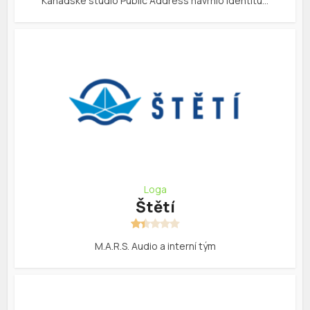
Kanadské studio Public Address navrhlo identitu…
Loga
Štětí
M.A.R.S. Audio a interní tým