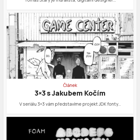
Článek
3×3 s Jakubem Kočím
V seriálu 3×3 vám představíme projekt JDK fonty…