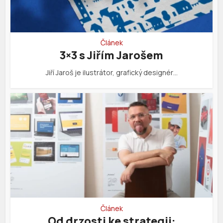
Článek
3×3 s Jiřím Jarošem
Jiří Jaroš je ilustrátor, grafický designér…
Článek
Od drzosti ke strategii: