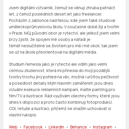
Jsem digitální výtvarník, čemuž se věnuji zhruba patnáct
let, z čehož posledních deset let jako freelancer.
Pocházím z Jablonce nad Nisou, kde jsem také studoval
uměleckoprůmyslovou školu. V současné době žiji a tvořím
v Praze. Můj původní obor je rytectví, ale jelikož jsem velmi
brzy zjistil, že spojení mé osoby a nářadí je
téměř neslučitelné se životem pro mě i mé okolí, tak jsem
se už na škole přeorientoval na digitální média.
Studium řemesla jako je rytectví ale vidím jako velmi
cennou zkušenost, která mi přinesla do mojí pozdější
tvorby trochu jiný pohled na věc, možná i určitou pečlivost
a posedlost detaily. Mým hlavním zaměřením jsou dnes
vizuální exekuce reklamních kampaní, matte painting pro
film/TV a ilustrace. Rád využívám všechny formy, které jsou
dnes k dispozici a proto často kombinuji fotoprodukci,
CGI, retuše a ilustraci, přičemž se snažím uchovávat si
vlastní rukopis.
Web
•
Facebook
•
LinkedIn
•
Behance
•
Instagram
•