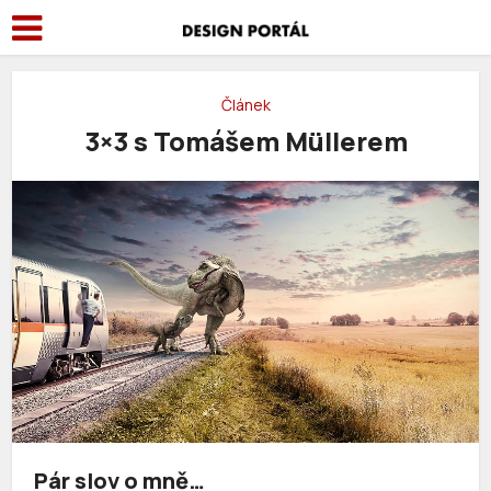
Článek
3×3 s Tomášem Müllerem
Pár slov o mně…