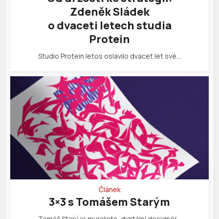
Zdeněk Sládek
o dvaceti letech studia
Protein
Studio Protein letos oslavilo dvacet let své…
Článek
3×3 s Tomášem Starým
Tomáš Starý je muralista, digitální designér…