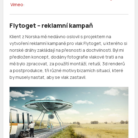
Vimeo
:
Flytoget – reklamní kampaň
Klient z Norska mě nedávno oslovil s projektem na
vytvoření reklamní kampaně pro vlak Flytoget, u kterého si
norské dráhy zakládají na přesnosti a dochvilnosti. Byl mi
předložen koncept, dodány fotografie vlakové trati a na
mě bylo zpracovat, za použítí montáží, retuší, 3d renderů
a postprodukce, tři různé motivy bizarních situací, které
by musely nastat, aby se vlak zastavil.