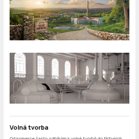
Volná tvorba
Od komerce často odbíhám k volné tvorbě do fiktivních