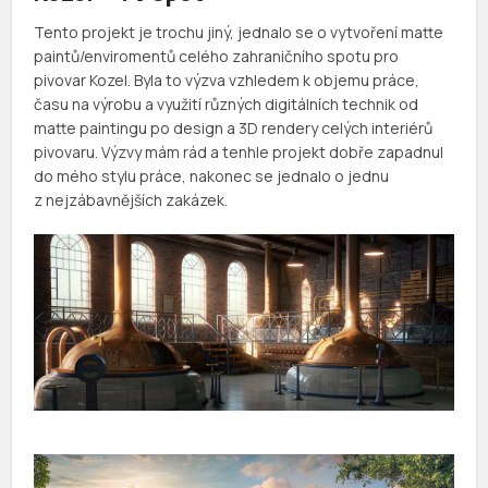
Tento projekt je trochu jiný, jednalo se o vytvoření matte
paintů/enviromentů celého zahraničního spotu pro
pivovar Kozel. Byla to výzva vzhledem k objemu práce,
času na výrobu a využití různých digitálních technik od
matte paintingu po design a 3D rendery celých interiérů
pivovaru. Výzvy mám rád a tenhle projekt dobře zapadnul
do mého stylu práce, nakonec se jednalo o jednu
z nejzábavnějších zakázek.