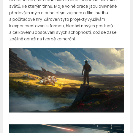
světů, ke kterým tíhnu. Moje volné práce jsou ovlivněné
především mým dlouholetým zájmem o film, hudbu
a počítačové hry. Zároveň tyto projekty využívám
k experimentování s formou, hledání nových postupů
a celkovému posouvání svých schopností, což se zase
zpětně odráží na tvorbě komerční.