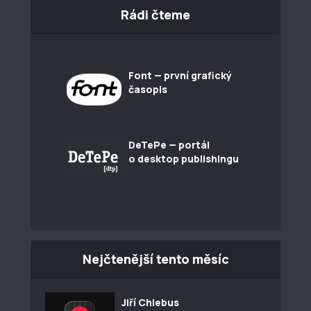
Rádi čteme
Font — první grafický
časopis
DeTePe — portál
o desktop publishingu
Nejčtenější tento měsíc
Jiří Chlebus