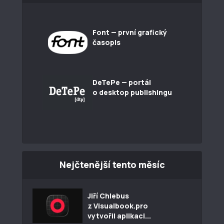
Font — první grafický
časopis
DeTePe — portál
o desktop publishingu
Nejčtenější tento měsíc
Jiří Chlebus
z Visualbook.pro
vytvořil aplikaci...