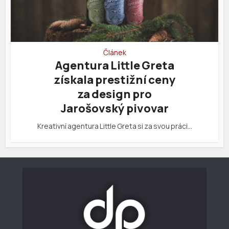
Článek
Agentura Little Greta
získala prestižní ceny
za design pro
Jarošovský pivovar
Kreativní agentura Little Greta si za svou práci…