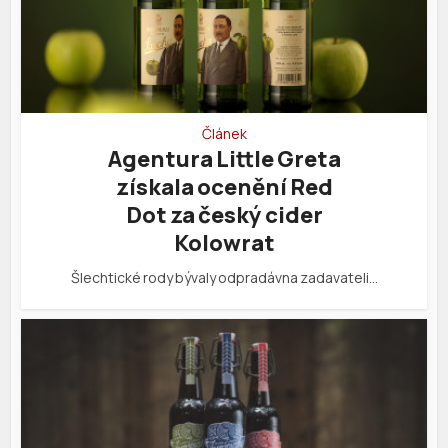
Článek
Agentura Little Greta
získala ocenění Red
Dot za český cider
Kolowrat
Šlechtické rody bývaly odpradávna zadavateli…