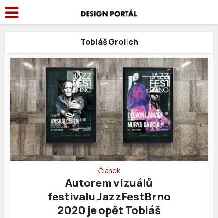
Tobiáš Grolich
Článek
Autorem vizuálů
festivalu JazzFestBrno
2020 je opět Tobiáš