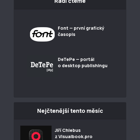
Rádi čteme
Font — první grafický
časopis
DeTePe — portál
o desktop publishingu
Nejčtenější tento měsíc
Jiří Chlebus
z Visualbook.pro