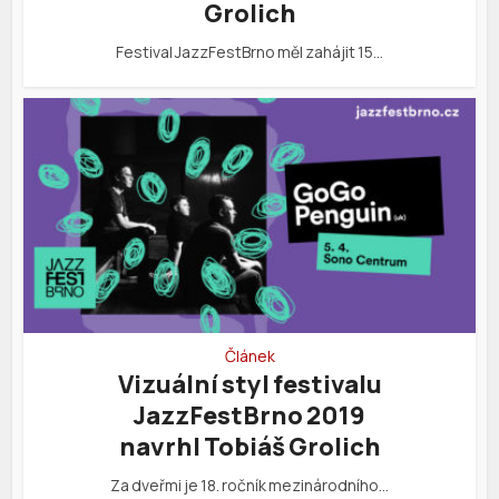
Grolich
Festival JazzFestBrno měl zahájit 15…
Článek
Vizuální styl festivalu
JazzFestBrno 2019
navrhl Tobiáš Grolich
Za dveřmi je 18. ročník mezinárodního…