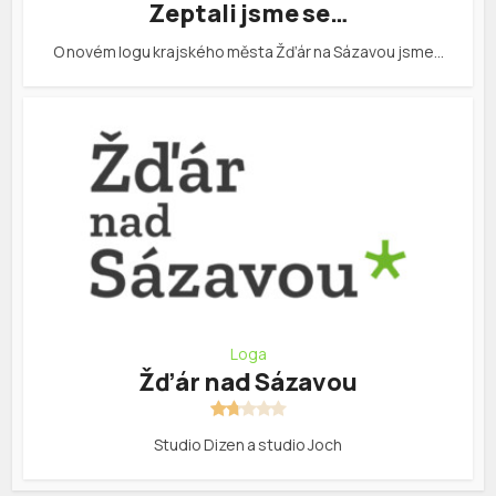
Zeptali jsme se…
O novém logu krajského města Žďár na Sázavou jsme…
Loga
Žďár nad Sázavou
Studio Dizen a studio Joch