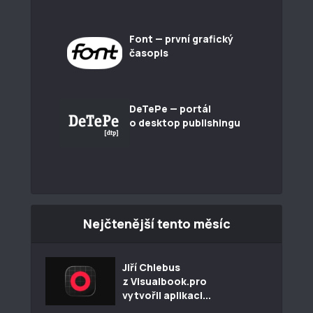
Font — první grafický
časopis
DeTePe — portál
o desktop publishingu
Nejčtenější tento měsíc
Jiří Chlebus
z Visualbook.pro
vytvořil aplikaci...