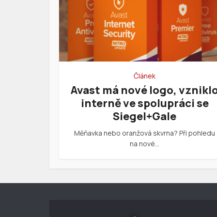
Článek
Avast má nové logo, vznikl
interně ve spolupráci se
Siegel+Gale
Měňavka nebo oranžová skvrna? Při pohledu
na nové…