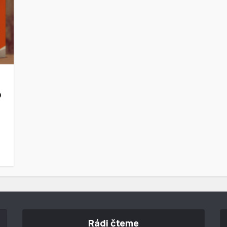
o
Rádi čteme