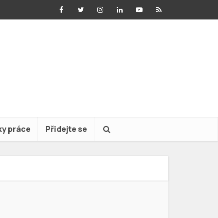
ky práce
Přidejte se