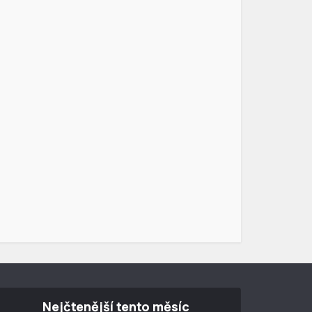
Nejčtenější tento měsíc