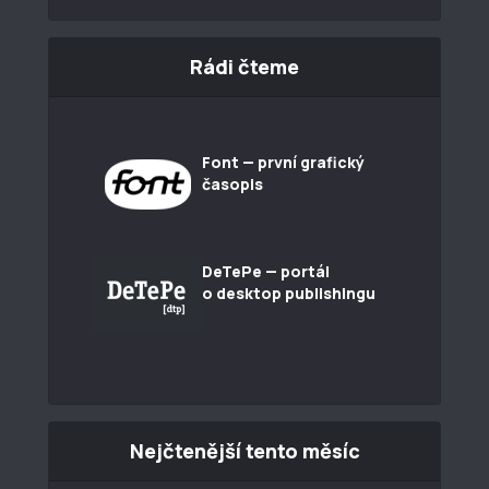
Rádi čteme
Font — první grafický
časopis
DeTePe — portál
o desktop publishingu
Nejčtenější tento měsíc