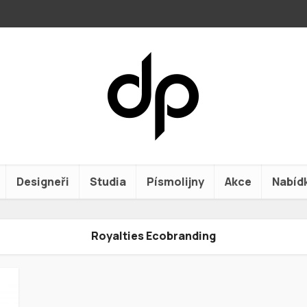
Designeři
Studia
Písmolijny
Akce
Nabíd
Royalties Ecobranding