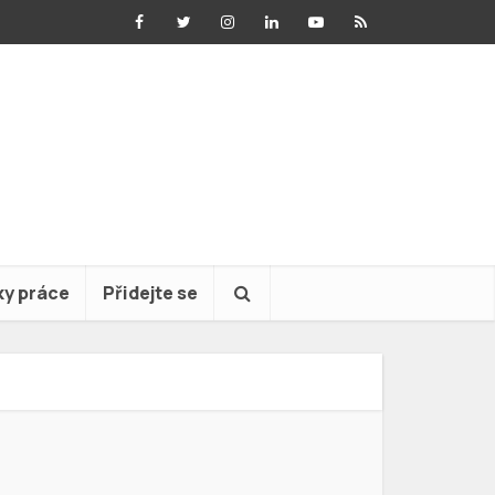
ky práce
Přidejte se