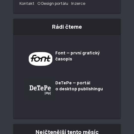
Kontakt
O Design portálu
Inzerce
Rádi čteme
Font — první grafický
časopis
DeTePe — portál
o desktop publishingu
Nejčtenější tento měsíc