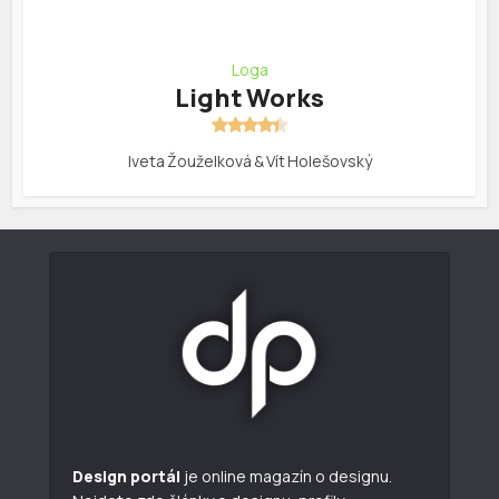
Loga
Light Works
Iveta Žouželková & Vít Holešovský
Design portál
je online magazín o designu.