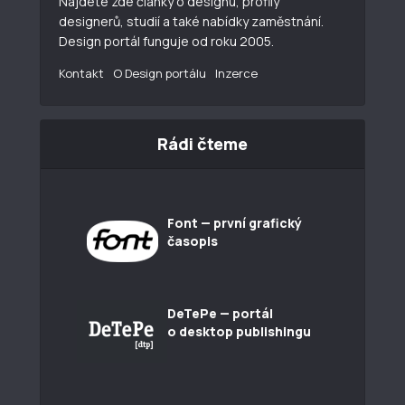
Najdete zde články o designu, profily
designerů, studií a také nabídky zaměstnání.
Design portál funguje od roku 2005.
Kontakt
O Design portálu
Inzerce
Rádi čteme
Font — první grafický
časopis
DeTePe — portál
o desktop publishingu